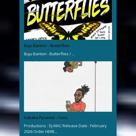
Buju Banton – Butterflies
Buju Banton - Butterflies / ...
Kabaka Pyramid – Toxic
Productions : Dj MAC Release Date : February
2026 Order HERE...