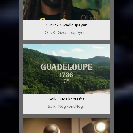
OLivR – Gwadloupéyen
OLivR - Gwadloupéyen...
Saïk – Nèg kont Nèg
Saïk - Nèg kont Nèg...