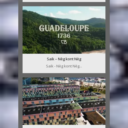
Saïk – Nèg kont Nèg
Saïk - Nèg kont Nèg...