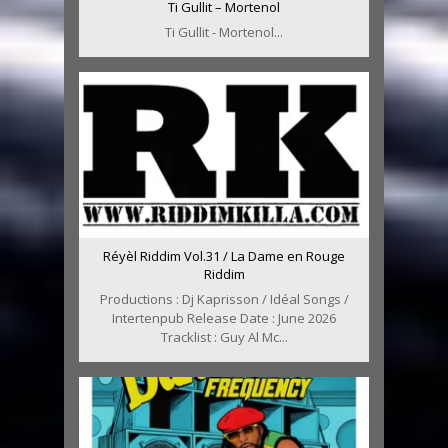
Ti Gullit – Mortenol
Ti Gullit - Mortenol...
Réyèl Riddim Vol.31 / La Dame en Rouge
Riddim
Productions : Dj Kaprisson / Idéal Songs /
Intertenpub Release Date : June 2026
Tracklist : Guy Al Mc...