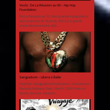
Visclo : De La Réunion au 93 – Hip Hop
Foundation
De La Réunion au 93, des quartiers populaires
aux coulisses de Skyrock, VISCLO a grandi
entre déracinement, déb...
Sanguebom – Libera o Baile
Heartist : SangueBom Productions : Donotcross-
Records Release Date : March 2026 Order on
Itunes, Deezer, Amazon...