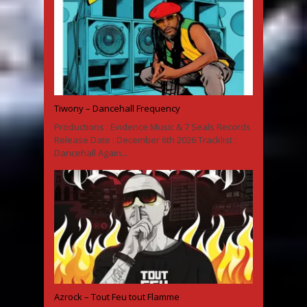
Tiwony – Dancehall Frequency
Productions : Evidence Music & 7 Seals Records
Release Date : December 6th 2026 Tracklist :
Dancehall Again...
Azrock – Tout Feu tout Flamme