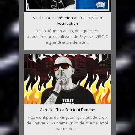
Visclo : De La Réunion au 93 – Hip Hop
Foundation
De La Réunion au 93, des quartiers
populaires aux coulisses de Skyrock, VISCLO
a grandi entre déracin...
Azrock – Tout Feu tout Flamme
« Ça vient pas de Kingston, ça vient de Croix
de Chavaux ! » Comme un cri de guerre lancé
par un des ...