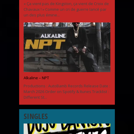
« Ça vient pas de Kingston, ça vient de Croix de
Chavaux ! » Comme un cri de guerre lancé par
un des plus émine...
Alkaline – NPT
Productions : AutoBamb Records Release Date :
March 2026 Order on Spotify & Itunes Tracklist :
Different St...
SINGLES