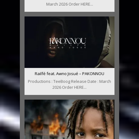
March 2026 Order HERE...
Railfé feat. Awno Josué – PAKONNOU
Productions : TeeBoog Release Date : March
2026 Order HERE...