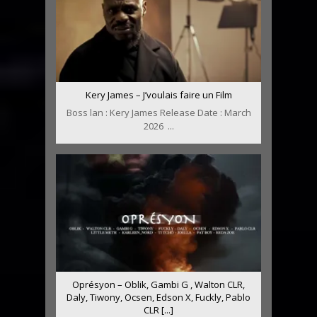
Kery James – J’voulais faire un Film
Boss lan : Kery James Release Date : March
2026 ...
Oprésyon – Oblik, Gambi G , Walton CLR,
Daly, Tiwony, Ocsen, Edson X, Fuckly, Pablo
CLR [...]