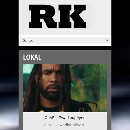
LOKAL
OLivR – Gwadloupéyen
OLivR - Gwadloupéyen...