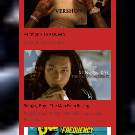
Vershon – To A Queen
Vershon - To A Queen...
Stinging Ray – The Man From Beijing
Stinging Ray - The Man From Beijing / Irie Ites
Records...