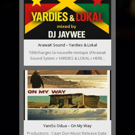
ArawaK Sound – Yardies & Lokal
Télécharges la nouvelle mixtape d’Arawak
Sound Sytem « YARDIES & LOKAL » HERE...
YaniSs Odua – On My Way
Productions : Caan Dun Music Release Date :