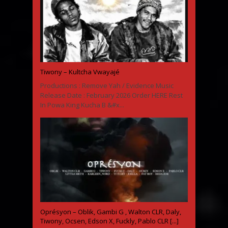
Tiwony – Kultcha Vwayajé
Productions : Remove Yah / Evidence Music
Release Date : February 2026 Order HERE Rest
In Powa King Kucha B &#x...
Oprésyon – Oblik, Gambi G , Walton CLR, Daly,
Tiwony, Ocsen, Edson X, Fuckly, Pablo CLR [...]