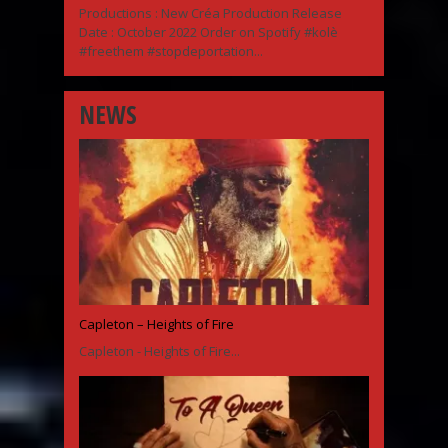
Productions : New Créa Production Release
Date : October 2022 Order on Spotify #kolè
#freethem #stopdeportation...
NEWS
Capleton – Heights of Fire
Capleton - Heights of Fire...