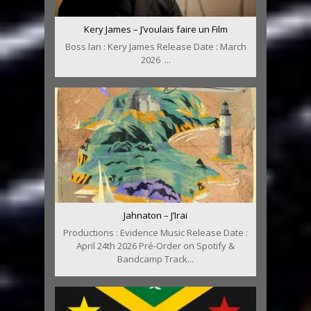
Kery James – J’voulais faire un Film
Boss lan : Kery James Release Date : March
2026 ...
Jahnaton – J’Irai
Productions : Evidence Music Release Date :
April 24th 2026 Pré-Order on Spotify &
Bandcamp Track...