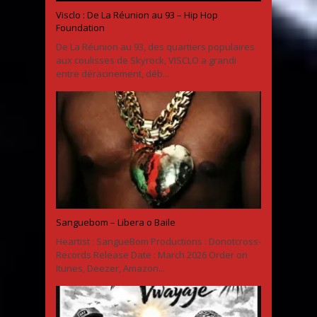
Visclo : De La Réunion au 93 – Hip Hop
Foundation
De La Réunion au 93, des quartiers populaires
aux coulisses de Skyrock, VISCLO a grandi
entre déracinement, déb...
Sanguebom – Libera o Baile
Heartist : SangueBom Productions : Donotcross-
Records Release Date : March 2026 Order on
Itunes, Deezer, Amazon...