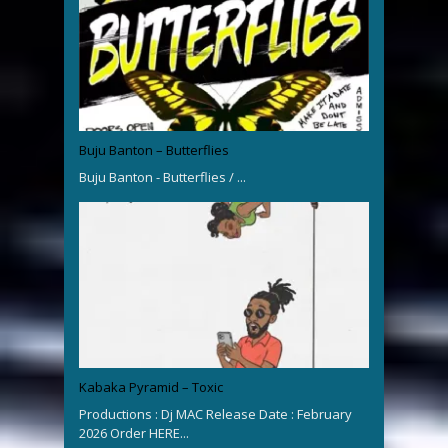
Buju Banton – Butterflies
Buju Banton - Butterflies / ...
Kabaka Pyramid – Toxic
Productions : Dj MAC Release Date : February
2026 Order HERE...