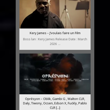
Kery James – J’voulais faire un Film
Boss lan : Kery James Release Date : March
2026 ...
Oprésyon – Oblik, Gambi G , Walton CLR,
Daly, Tiwony, Ocsen, Edson X, Fuckly, Pablo
CLR [...]