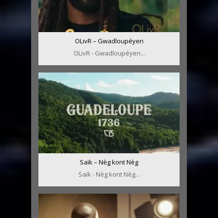
OLivR – Gwadloupéyen
OLivR - Gwadloupéyen...
Saïk – Nèg kont Nèg
Saïk - Nèg kont Nèg...