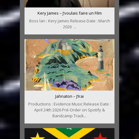
Kery James – J’voulais faire un Film
Boss lan : Kery James Release Date : March
2026 ...
Jahnaton – J’Irai
Productions : Evidence Music Release Date :
April 24th 2026 Pré-Order on Spotify &
Bandcamp Track...