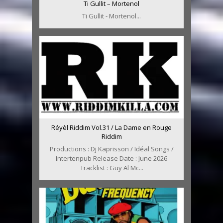
Ti Gullit – Mortenol
Ti Gullit - Mortenol...
Réyèl Riddim Vol.31 / La Dame en Rouge
Riddim
Productions : Dj Kaprisson / Idéal Songs /
Intertenpub Release Date : June 2026
Tracklist : Guy Al Mc...