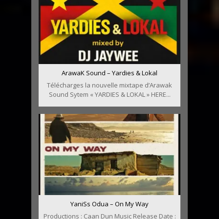
ArawaK Sound – Yardies & Lokal
Télécharges la nouvelle mixtape d’Arawak
Sound Sytem « YARDIES & LOKAL » HERE...
YaniSs Odua – On My Way
Productions : Caan Dun Music Release Date :