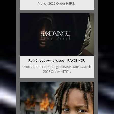
March 2026 Order HERE...
Railfé feat. Awno Josué – PAKONNOU
Productions : TeeBoog Release Date : March
2026 Order HERE...