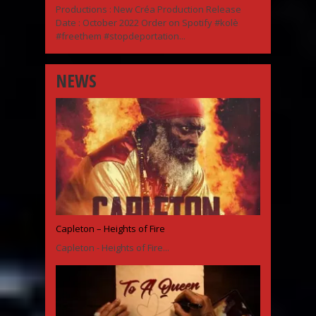
Productions : New Créa Production Release
Date : October 2022 Order on Spotify #kolè
#freethem #stopdeportation...
NEWS
Capleton – Heights of Fire
Capleton - Heights of Fire...