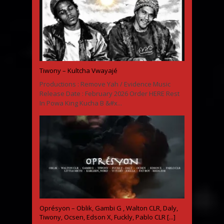
Tiwony – Kultcha Vwayajé
Productions : Remove Yah / Evidence Music
Release Date : February 2026 Order HERE Rest
In Powa King Kucha B &#x...
Oprésyon – Oblik, Gambi G , Walton CLR, Daly,
Tiwony, Ocsen, Edson X, Fuckly, Pablo CLR [...]