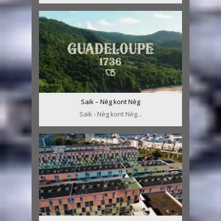
Saïk – Nèg kont Nèg
Saïk - Nèg kont Nèg...