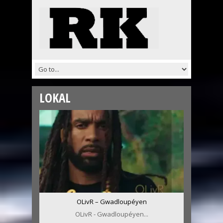
LOKAL
OLivR – Gwadloupéyen
OLivR - Gwadloupéyen...