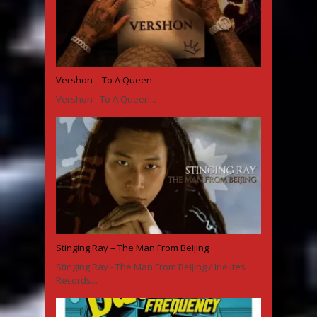
Vershon – To A Queen
Vershon - To A Queen...
Stinging Ray – The Man From Beijing
Stinging Ray - The Man From Beijing / Irie Ites
Records...