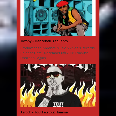
Tiwony – Dancehall Frequency
Productions : Evidence Music & 7 Seals Records
Release Date : December 6th 2026 Tracklist :
Dancehall Again...
Azrock – Tout Feu tout Flamme