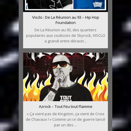
Visclo : De La Réunion au 93 – Hip Hop
Foundation
De La Réunion au 93, des quartiers
populaires aux coulisses de Skyrock, VISCLO
a grandi entre déracin...
Azrock – Tout Feu tout Flamme
« Ça vient pas de Kingston, ça vient de Croix
de Chavaux ! » Comme un cri de guerre lancé
par un des ...