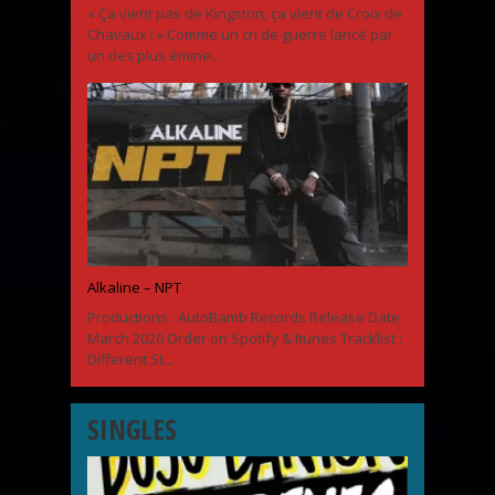
« Ça vient pas de Kingston, ça vient de Croix de
Chavaux ! » Comme un cri de guerre lancé par
un des plus émine...
Alkaline – NPT
Productions : AutoBamb Records Release Date :
March 2026 Order on Spotify & Itunes Tracklist :
Different St...
SINGLES