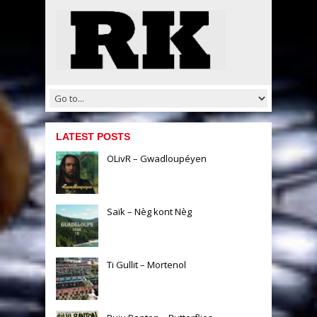
LATEST POSTS
OLivR – Gwadloupéyen
Saïk – Nèg kont Nèg
Ti Gullit – Mortenol