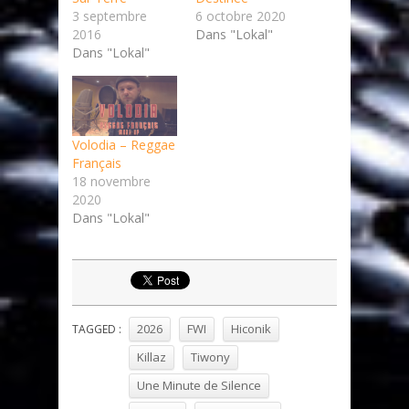
3 septembre
6 octobre 2020
2016
Dans "Lokal"
Dans "Lokal"
Volodia – Reggae
Français
18 novembre
2020
Dans "Lokal"
2026
FWI
Hiconik
TAGGED :
Killaz
Tiwony
Une Minute de Silence