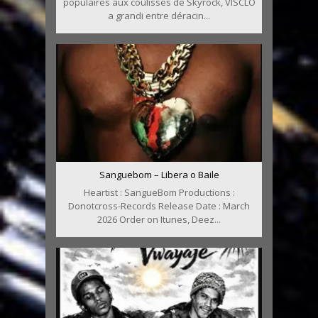
populaires aux coulisses de Skyrock, VISCLO
a grandi entre déracin...
Sanguebom – Libera o Baile
Heartist : SangueBom Productions :
Donotcross-Records Release Date : March
2026 Order on Itunes, Deez...