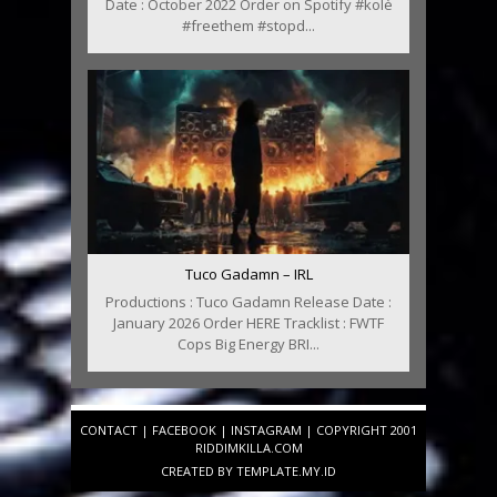
Date : October 2022 Order on Spotify #kolè
#freethem #stopd...
Tuco Gadamn – IRL
Productions : Tuco Gadamn Release Date :
January 2026 Order HERE Tracklist : FWTF
Cops Big Energy BRI...
CONTACT
|
FACEBOOK
|
INSTAGRAM
| COPYRIGHT 2001
RIDDIMKILLA.COM
CREATED BY
TEMPLATE
.MY.ID