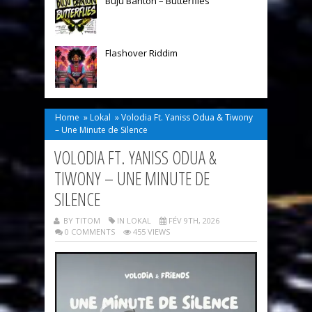
Buju Banton – Butterflies
Flashover Riddim
Home
»
Lokal
»
Volodia Ft. Yaniss Odua & Tiwony
– Une Minute de Silence
VOLODIA FT. YANISS ODUA &
TIWONY – UNE MINUTE DE
SILENCE
BY TITOM
IN
LOKAL
FÉV 9TH, 2026
0 COMMENTS
455 VIEWS