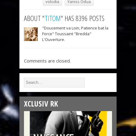
volodia
Yaniss Odua
ABOUT "
TITOM
" HAS 8396 POSTS
"Doucement va Loin, Patience bat la
Force" Toussaint "Bredda"
L'Ouverture.
Comments are closed.
XCLUSIV RK