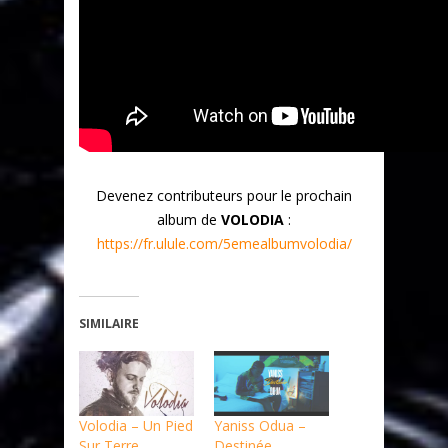
Devenez contributeurs pour le prochain
album de
VOLODIA
:
https://fr.ulule.com/5emealbumvolodia/
SIMILAIRE
Volodia – Un Pied
Yaniss Odua –
Sur Terre
Destinée