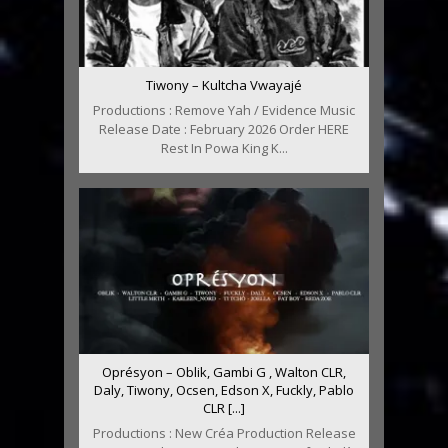
Tiwony – Kultcha Vwayajé
Productions : Remove Yah / Evidence Music
Release Date : February 2026 Order HERE
Rest In Powa King K...
Oprésyon – Oblik, Gambi G , Walton CLR,
Daly, Tiwony, Ocsen, Edson X, Fuckly, Pablo
CLR [...]
Productions : New Créa Production Release