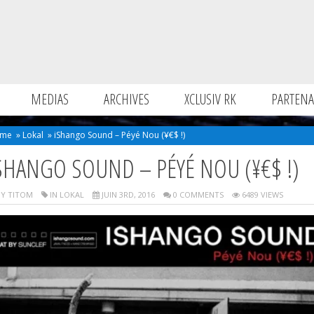
MEDIAS
ARCHIVES
XCLUSIV RK
PARTENA
me
»
Lokal
»
iShango Sound – Péyé Nou (¥€$ !)
SHANGO SOUND – PÉYÉ NOU (¥€$ !)
Y TITOM
IN
LOKAL
JUIN 3RD, 2016
0 COMMENTS
6489 VIEWS