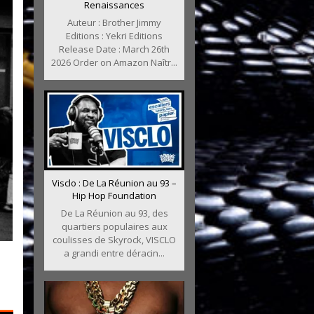
Renaissances
Auteur : Brother Jimmy
Editions : Yekri Editions
Release Date : March 26th
2026 Order on Amazon Naîtr...
Visclo : De La Réunion au 93 –
Hip Hop Foundation
De La Réunion au 93, des
quartiers populaires aux
coulisses de Skyrock, VISCLO
a grandi entre déracin...