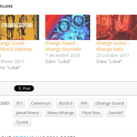
MILAIRE
hango Sound –
iShango Sound –
iShango Sound –
NBASE (Mikstèp-
Ishango Beyonder
iShango Kako
)
7 décembre 2018
23 octobre 2017
 février 2017
Dans "Lokal"
Dans "Lokal"
ns "Lokal"
971
Cameroun
dOUb 6
FWI
iShango Sound
GGED :
Jamal Finess
Manu Ishango
Péyé Nou
Sunclef
Tysmè