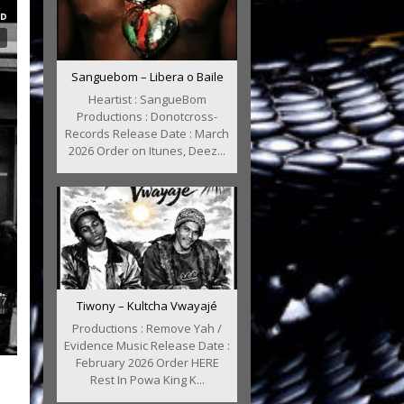
Sanguebom – Libera o Baile
Heartist : SangueBom
Productions : Donotcross-
Records Release Date : March
2026 Order on Itunes, Deez...
Tiwony – Kultcha Vwayajé
Productions : Remove Yah /
Evidence Music Release Date :
February 2026 Order HERE
Rest In Powa King K...