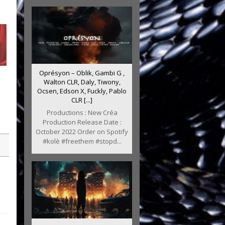
Oprésyon – Oblik, Gambi G ,
Walton CLR, Daly, Tiwony,
Ocsen, Edson X, Fuckly, Pablo
CLR [...]
Productions : New Créa
Production Release Date :
October 2022 Order on Spotify
#kolè #freethem #stopd...