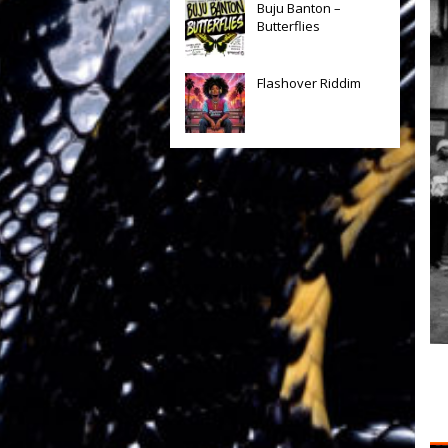
Buju Banton –
Butterflies
Flashover Riddim