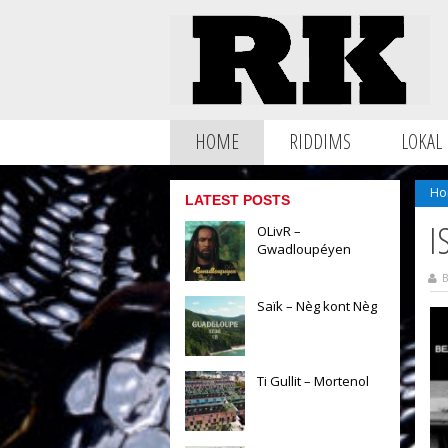
HOME
RIDDIMS
LOKAL
Ho
LATEST POSTS
I
OLivR –
Gwadloupéyen
B
Saïk – Nèg kont Nèg
Ti Gullit – Mortenol