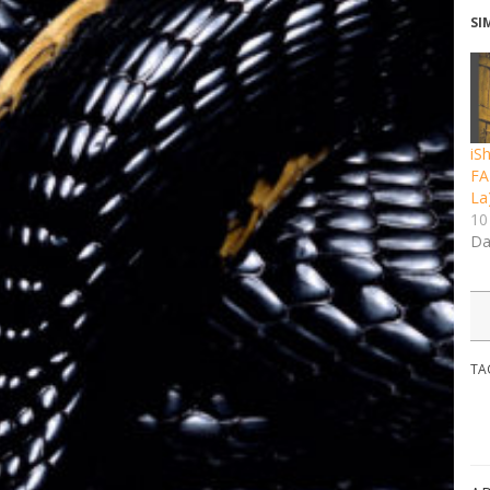
SI
iS
FA
La
10
Da
TA