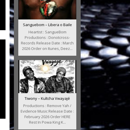
Sanguebom – Libera o Baile
Heartist : SangueBom
Productions : Donotcross-
Records Release Date : March
2026 Order on Itunes, Deez...
Tiwony – Kultcha Vwayajé
Productions : Remove Yah /
Evidence Music Release Date :
February 2026 Order HERE
Rest In Powa King K...