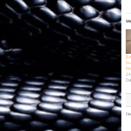
SI
[L
Sc
En
24
Da
TA