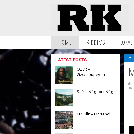
HOME
RIDDIMS
LOKAL
Ho
LATEST POSTS
M
OLivR –
Gwadloupéyen
B
0
Saïk – Nèg kont Nèg
Ti Gullit – Mortenol