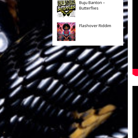
Buju Banton –
Butterflies
Flashover Riddim