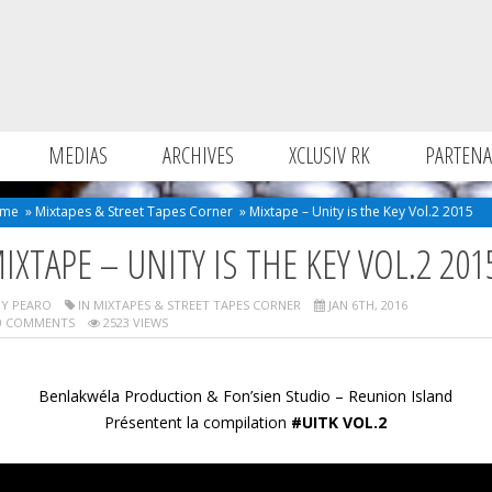
MEDIAS
ARCHIVES
XCLUSIV RK
PARTENA
me
»
Mixtapes & Street Tapes Corner
»
Mixtape – Unity is the Key Vol.2 2015
IXTAPE – UNITY IS THE KEY VOL.2 201
Y PEARO
IN
MIXTAPES & STREET TAPES CORNER
JAN 6TH, 2016
 COMMENTS
2523 VIEWS
Benlakwéla Production & Fon’sien Studio – Reunion Island
Présentent la compilation
#UITK VOL.2