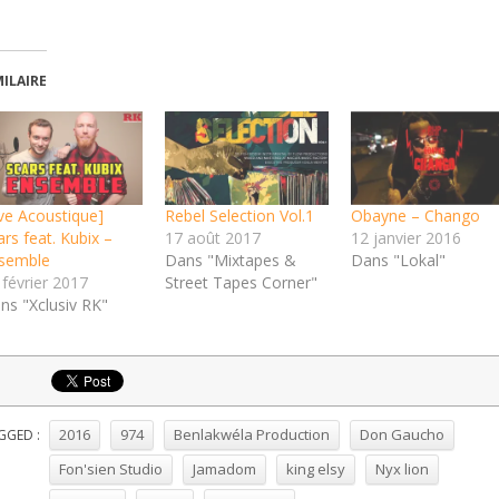
MILAIRE
ive Acoustique]
Rebel Selection Vol.1
Obayne – Chango
ars feat. Kubix –
17 août 2017
12 janvier 2016
semble
Dans "Mixtapes &
Dans "Lokal"
 février 2017
Street Tapes Corner"
ns "Xclusiv RK"
2016
974
Benlakwéla Production
Don Gaucho
GGED :
Fon'sien Studio
Jamadom
king elsy
Nyx lion