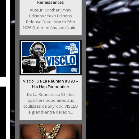
Renaissances
Auteur : Brother Jimmy
Editions : Yekri Editions
Release Date : March 26th
2026 Order on Amazon Naîtr...
Visclo : De La Réunion au 93 –
Hip Hop Foundation
De La Réunion au 93, des
quartiers populaires aux
coulisses de Skyrock, VISCLO
a grandi entre déracin...