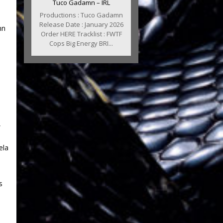
Tuco Gadamn – IRL
Productions : Tuco Gadamn
Release Date : January 2026
nn
Order HERE Tracklist : FWTF
Cops Big Energy BRI...
,
ela
s