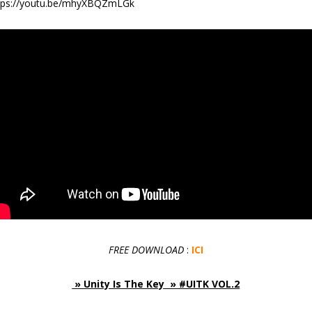
tps://youtu.be/mhyXBQZmLGk
FREE DOWNLOAD
:
ICI
» Unity Is The Key » #UITK VOL.2