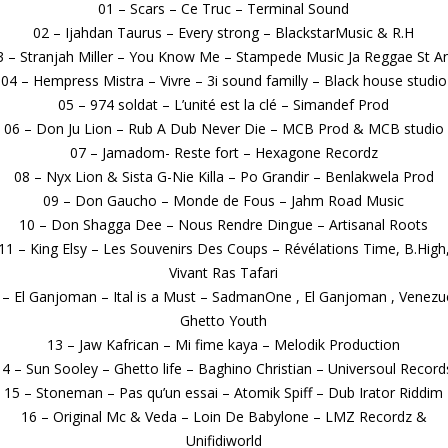
01 – Scars – Ce Truc – Terminal Sound
02 – Ijahdan Taurus – Every strong – BlackstarMusic & R.H
3 – Stranjah Miller – You Know Me – Stampede Music Ja Reggae St A
04 – Hempress Mistra – Vivre – 3i sound familly – Black house studio
05 – 974 soldat – L’unité est la clé – Simandef Prod
06 – Don Ju Lion – Rub A Dub Never Die – MCB Prod & MCB studio
07 – Jamadom- Reste fort – Hexagone Recordz
08 – Nyx Lion & Sista G-Nie Killa – Po Grandir – Benlakwela Prod
09 – Don Gaucho – Monde de Fous – Jahm Road Music
10 – Don Shagga Dee – Nous Rendre Dingue – Artisanal Roots
11 – King Elsy – Les Souvenirs Des Coups – Révélations Time, B.High
Vivant Ras Tafari
 – El Ganjoman – Ital is a Must – SadmanOne , El Ganjoman , Venezu
Ghetto Youth
13 – Jaw Kafrican – Mi fime kaya – Melodik Production
14 – Sun Sooley – Ghetto life – Baghino Christian – Universoul Record
15 – Stoneman – Pas qu’un essai – Atomik Spiff – Dub Irator Riddim
16 – Original Mc & Veda – Loin De Babylone – LMZ Recordz &
Unifidiworld