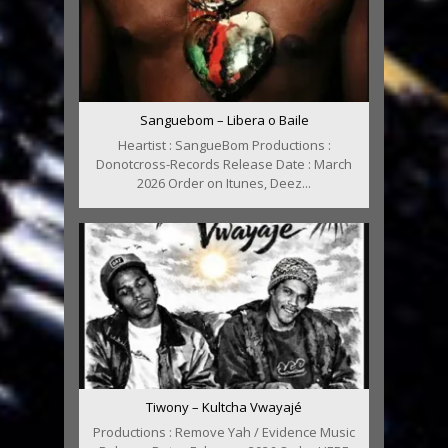
Sanguebom – Libera o Baile
Heartist : SangueBom Productions :
Donotcross-Records Release Date : March
2026 Order on Itunes, Deez...
Tiwony – Kultcha Vwayajé
Productions : Remove Yah / Evidence Music