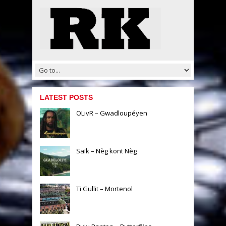
LATEST POSTS
OLivR – Gwadloupéyen
Saïk – Nèg kont Nèg
Ti Gullit – Mortenol