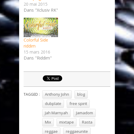
20 mai 2015
Dans "Xclusiv RK"
Colorful Side
riddim
15 mars 2016
Dans "Riddim"
Anthony John
blog
TAGGED :
dubplate
free spirit
Jah Marnyah
Jamadom
Mix
mixtape
Rasta
reggae
reggaeunite