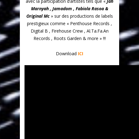
avec la participation d’artistes tels que «
Jah
Marnyah , Jamadom , Fabiola Rasoa &
Original Mc
» sur des productions de labels
prestigieux comme « Penthouse Records ,
Digital B , Firehouse Crew , Al.Ta.Fa.An
Records , Roots Garden & more » !!!
Download
ICI