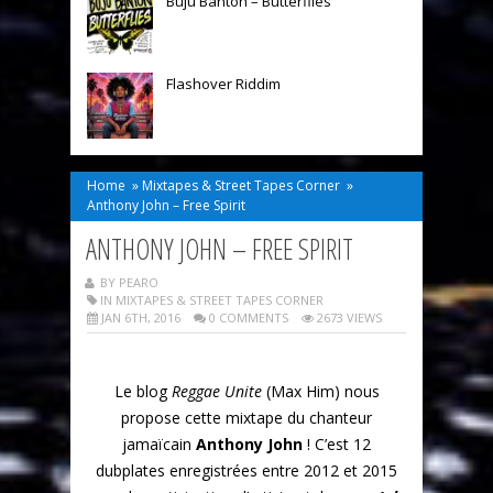
Buju Banton – Butterflies
Flashover Riddim
Home
»
Mixtapes & Street Tapes Corner
»
Anthony John – Free Spirit
ANTHONY JOHN – FREE SPIRIT
BY PEARO
IN
MIXTAPES & STREET TAPES CORNER
JAN 6TH, 2016
0 COMMENTS
2673 VIEWS
Le blog
Reggae Unite
(Max Him) nous
propose cette mixtape du chanteur
jamaïcain
Anthony John
! C’est 12
dubplates enregistrées entre 2012 et 2015