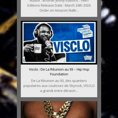
Auteur : Brother Jimmy Editions : Yekri
Editions Release Date : March 26th 2026
Order on Amazon Naîtr...
Visclo : De La Réunion au 93 – Hip Hop
Foundation
De La Réunion au 93, des quartiers
populaires aux coulisses de Skyrock, VISCLO
a grandi entre déracin...