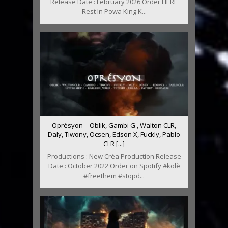
Release Date : February 2026 Order HERE
Rest In Powa King K...
Oprésyon – Oblik, Gambi G , Walton CLR,
Daly, Tiwony, Ocsen, Edson X, Fuckly, Pablo
CLR [...]
Productions : New Créa Production Release
Date : October 2022 Order on Spotify #kolè
#freethem #stopd...