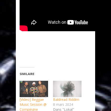
SIMILAIRE
[Video] Reggae
Baldread Riddim
Music Session @
8 mars 2024
Compiègne
Dans "Lokal"