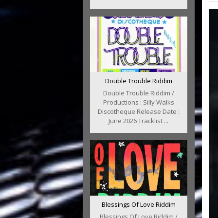
Double Trouble Riddim
Double Trouble Riddim /
Productions : Silly Walks
Discotheque Release Date :
June 2026 Tracklist ...
Blessings Of Love Riddim
Blessings Of Love Riddim /