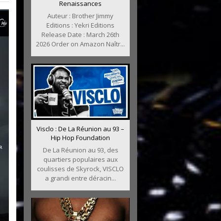
Renaissances
Auteur : Brother Jimmy
Editions : Yekri Editions
Release Date : March 26th
2026 Order on Amazon Naîtr...
Visclo : De La Réunion au 93 –
Hip Hop Foundation
De La Réunion au 93, des
quartiers populaires aux
coulisses de Skyrock, VISCLO
a grandi entre déracin...