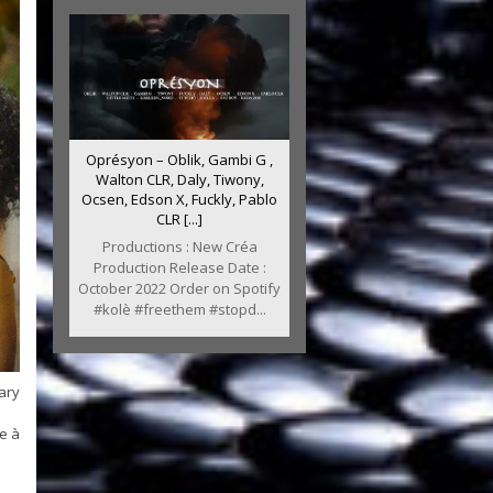
Oprésyon – Oblik, Gambi G ,
Walton CLR, Daly, Tiwony,
Ocsen, Edson X, Fuckly, Pablo
CLR [...]
Productions : New Créa
Production Release Date :
October 2022 Order on Spotify
#kolè #freethem #stopd...
ary
e à