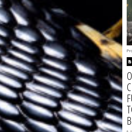
Pr
O
C
F
T
B
B