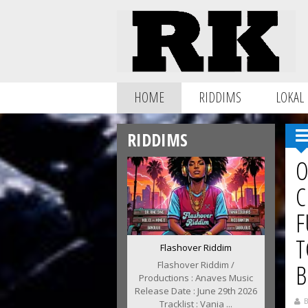
HOME
RIDDIMS
LOKAL
RIDDIMS
O
C
F
T
Flashover Riddim
Flashover Riddim /
B
Productions : Anaves Music
Release Date : June 29th 2026
B
Tracklist : Vania ...