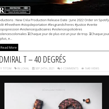
oductions : New Créa Production Release Date : June 2022 Order on Spotify
olè #freethem #stopdeportation #lesgrandsfreres #justice #verite
topopression #violencesjudiciaires #violencespolicières
iolencescoloniales ⏳Chaque jour de plus est un jour de trop. ⏳Chaque jou
plus, e...
Read More
DMIRAL T – 40 DEGRÉS
Y TITOM
IN LOKAL
SEP 24TH, 2021
0 COMMENTS
1640 VIEWS