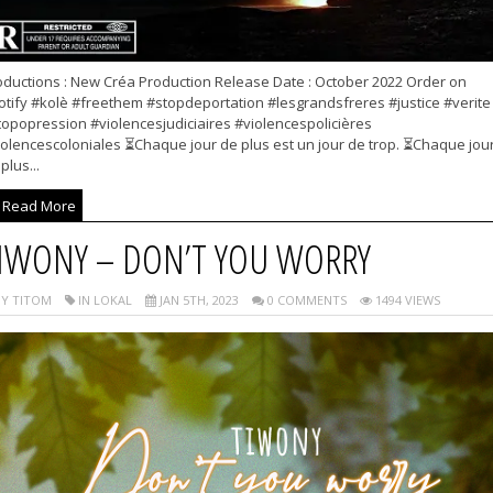
oductions : New Créa Production Release Date : October 2022 Order on
otify #kolè #freethem #stopdeportation #lesgrandsfreres #justice #verite
topopression #violencesjudiciaires #violencespolicières
iolencescoloniales ⏳Chaque jour de plus est un jour de trop. ⏳Chaque jou
plus...
Read More
IWONY – DON’T YOU WORRY
Y TITOM
IN LOKAL
JAN 5TH, 2023
0 COMMENTS
1494 VIEWS