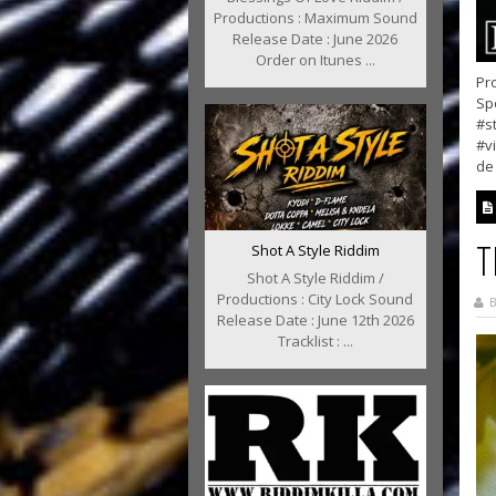
Productions : Maximum Sound
Release Date : June 2026
Order on Itunes ...
Pr
Sp
#s
#v
de 
T
Shot A Style Riddim
Shot A Style Riddim /
Productions : City Lock Sound
B
Release Date : June 12th 2026
Tracklist : ...