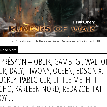
oductions : 7 Seals Records Release Date : December 2022 Order HERE...
Read More
PRÉSYON – OBLIK, GAMBI G , WALTO
LR, DALY, TIWONY, OCSEN, EDSON X,
UCKLY, PABLO CLR, LITTLE METH, TI
CHÔ, KARLEEN NORD, REDA ZOE, FAT
OY ...
Y TITOM
IN LOKAL
JUIN 28TH, 2022
0 COMMENTS
1595 VIEWS