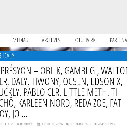
MEDIAS
ARCHIVES
XCLUSIV RK
PARTENA
DALY
PRÉSYON – OBLIK, GAMBI G , WALTO
LR, DALY, TIWONY, OCSEN, EDSON X,
UCKLY, PABLO CLR, LITTLE METH, TI
CHÔ, KARLEEN NORD, REDA ZOE, FAT
OY, JO ...
Y TITOM
IN VIDÉO
JAN 28TH, 2026
0 COMMENTS
2041 VIEWS