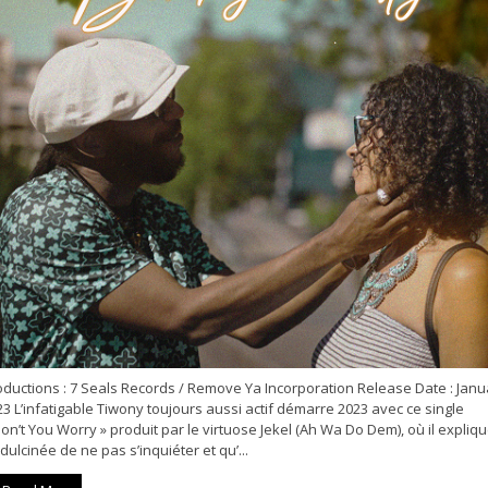
oductions : 7 Seals Records / Remove Ya Incorporation Release Date : Janu
3 L’infatigable Tiwony toujours aussi actif démarre 2023 avec ce single
on’t You Worry » produit par le virtuose Jekel (Ah Wa Do Dem), où il expliqu
dulcinée de ne pas s’inquiéter et qu’...