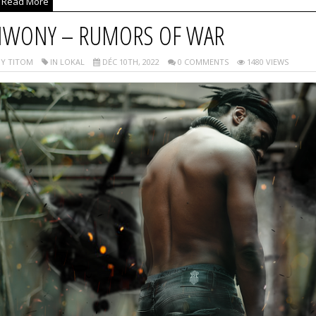
Read More
IWONY – RUMORS OF WAR
Y TITOM
IN LOKAL
DÉC 10TH, 2022
0 COMMENTS
1480 VIEWS