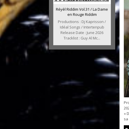
Réyèl Riddim Vol.31 / La Dame
en Rouge Riddim
Productions : Dj Kaprisson /
Idéal Songs / Intertenpub
Release Date : June 2026
Tracklist : Guy Al Mc...
Pr
202
« D
sa 