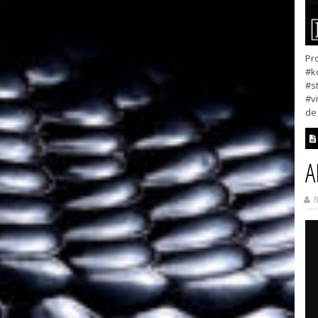
Pr
#k
#s
#v
de 
A
B