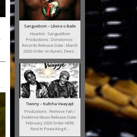
Sanguebom – Libera o Baile
Heartist : SangueBom
Productions : Donotcross-
r
Records Release Date : March
2026 Order on Itunes, Deez...
Tiwony – Kultcha Vwayajé
Productions : Remove Yah /
Evidence Music Release Date :
February 2026 Order HERE
Rest In Powa King K...