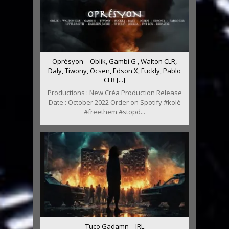
Oprésyon – Oblik, Gambi G , Walton CLR,
Daly, Tiwony, Ocsen, Edson X, Fuckly, Pablo
CLR [...]
Productions : New Créa Production Release
Date : October 2022 Order on Spotify #kolè
#freethem #stopd...
Tuco Gadamn – IRL