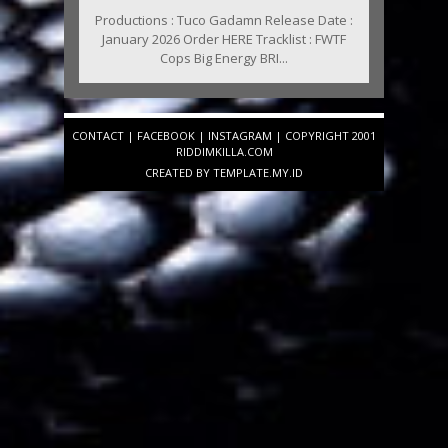
Productions : Tuco Gadamn Release Date :
January 2026 Order HERE Tracklist : FWTF
Cops Big Energy BRI...
CONTACT
|
FACEBOOK
|
INSTAGRAM
| COPYRIGHT 2001
RIDDIMKILLA.COM
CREATED BY
TEMPLATE
.MY.ID