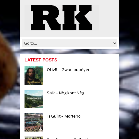
LATEST POSTS
OLivR – Gwadloupéyen
Saïk – Nèg kont Nèg
Ti Gullit – Mortenol