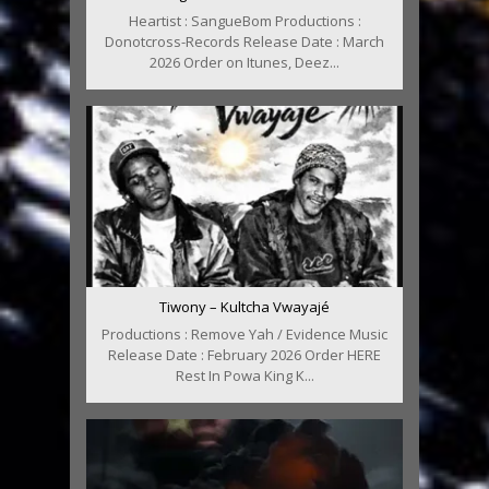
Heartist : SangueBom Productions :
Donotcross-Records Release Date : March
2026 Order on Itunes, Deez...
Tiwony – Kultcha Vwayajé
Productions : Remove Yah / Evidence Music
Release Date : February 2026 Order HERE
Rest In Powa King K...