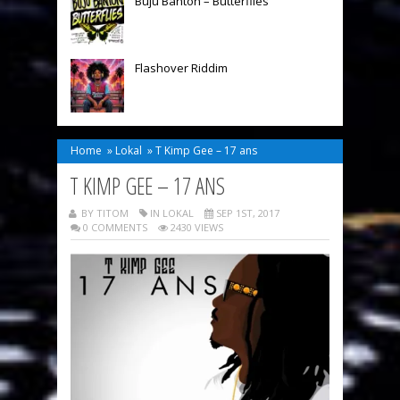
Buju Banton – Butterflies
Flashover Riddim
Home
»
Lokal
»
T Kimp Gee – 17 ans
T KIMP GEE – 17 ANS
BY TITOM
IN
LOKAL
SEP 1ST, 2017
0 COMMENTS
2430 VIEWS