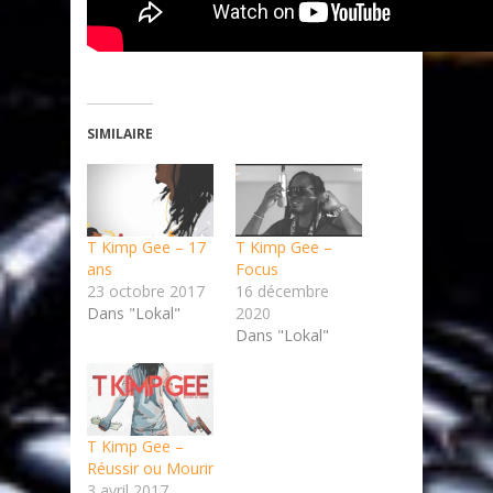
SIMILAIRE
T Kimp Gee – 17
T Kimp Gee –
ans
Focus
23 octobre 2017
16 décembre
Dans "Lokal"
2020
Dans "Lokal"
T Kimp Gee –
Réussir ou Mourir
3 avril 2017