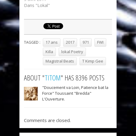
Dans "Lokal"
17 ans
2017
971
FWI
TAGGED :
Killa
lokal Poetry
Magistral Beats
T Kimp Gee
ABOUT "
TITOM
" HAS 8396 POSTS
"Doucement va Loin, Patience bat la
Force" Toussaint "Bredda"
L'Ouverture.
Comments are closed.