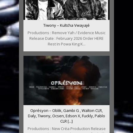
Tiwony – Kultcha Vwayajé
Productions : Remove Yah / Evidence Music
Release Date : February 2026 Order HERE
Rest In Powa King K...
Oprésyon – Oblik, Gambi G , Walton CLR,
Daly, Tiwony, Ocsen, Edson X, Fuckly, Pablo
CLR [...]
Productions : New Créa Production Release