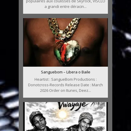
populaires aux coulisses de Skyrock, VISCLO
a grandi entre déracin...
Sanguebom – Libera o Baile
Heartist : SangueBom Productions :
Donotcross-Records Release Date : March
2026 Order on Itunes, Deez...