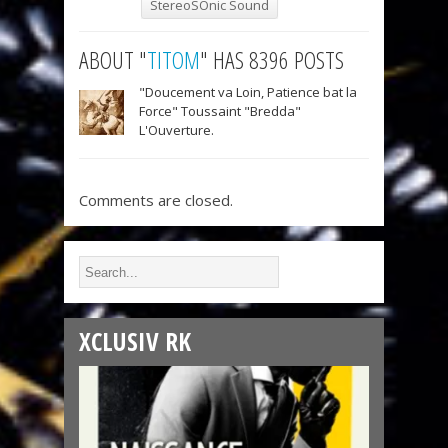
StereoSOnic Sound
ABOUT "
TITOM
" HAS 8396 POSTS
"Doucement va Loin, Patience bat la
Force" Toussaint "Bredda"
L'Ouverture.
Comments are closed.
XCLUSIV RK