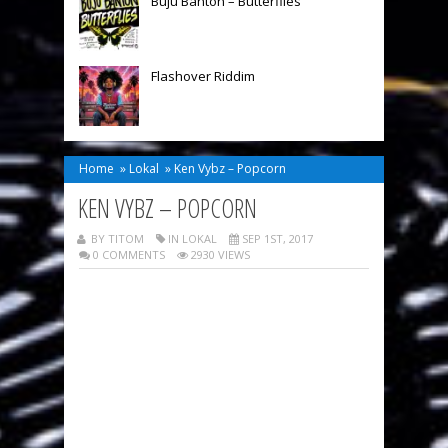
Buju Banton – Butterflies
Flashover Riddim
Home
»
Lokal
»
Ken Vybz – Popcorn
KEN VYBZ – POPCORN
BY TITOM
IN
LOKAL
SEP 1ST, 2017
0 COMMENTS
2930 VIEWS