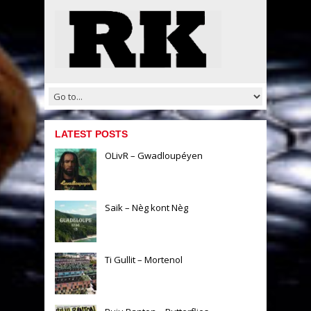
LATEST POSTS
OLivR – Gwadloupéyen
Saïk – Nèg kont Nèg
Ti Gullit – Mortenol