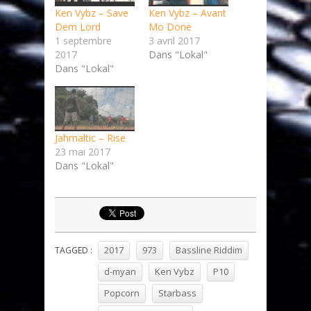
Ken Vybz – Save
Ken Vybz – Avant
Dem Lord
Mo Done
1 septembre
3 avril 2017
2017
Dans "Lokal"
Dans "Lokal"
Jahmaltic – Rise
23 mai 2017
Dans "Lokal"
2017
973
Bassline Riddim
TAGGED :
d-myan
Ken Vybz
P10
Popcorn
Starbass