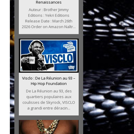
Renaissances
Auteur : Brother Jimmy
Editions : Yekri Editions
Release Date : March 26th
2026 Order on Amazon Naîtr...
Visclo : De La Réunion au 93 –
Hip Hop Foundation
De La Réunion au 93, des
quartiers populaires aux
coulisses de Skyrock, VISCLO
a grandi entre déracin...