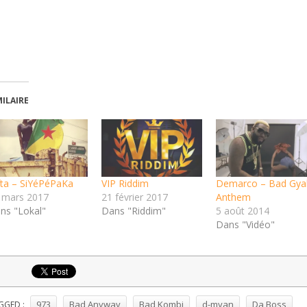
MILAIRE
fta – SiYéPéPaKa
VIP Riddim
Demarco – Bad Gya
 mars 2017
21 février 2017
Anthem
ns "Lokal"
Dans "Riddim"
5 août 2014
Dans "Vidéo"
973
Bad Anyway
Bad Kombi
d-myan
Da Boss
GGED :