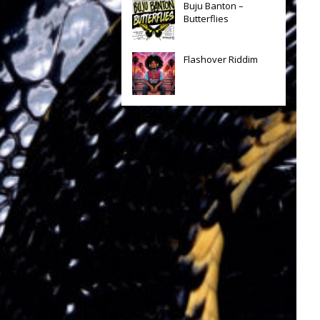
Buju Banton –
Butterflies
Flashover Riddim