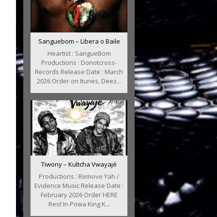
Sanguebom – Libera o Baile
Heartist : SangueBom
Productions : Donotcross-
Records Release Date : March
2026 Order on Itunes, Deez...
Tiwony – Kultcha Vwayajé
Productions : Remove Yah /
Evidence Music Release Date :
February 2026 Order HERE
Rest In Powa King K...