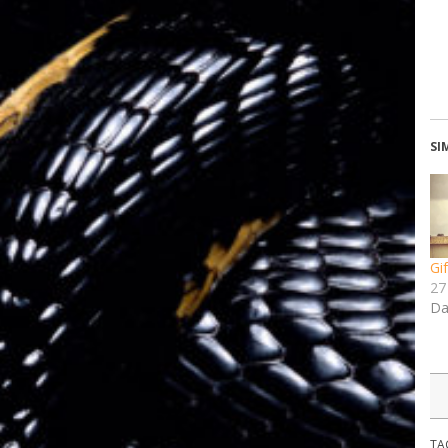
SI
Gi
27
Da
TA