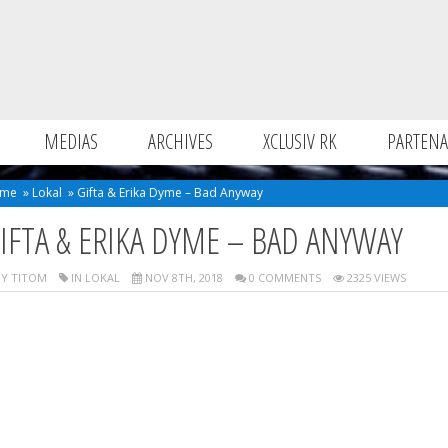
MEDIAS
ARCHIVES
XCLUSIV RK
PARTENA
me
»
Lokal
»
Gifta & Erika Dyme – Bad Anyway
IFTA & ERIKA DYME – BAD ANYWAY
Y TITOM
IN
LOKAL
NOV 8TH, 2018
0 COMMENTS
2325 VIEWS