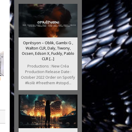
Oprésyon – Oblik, Gambi G ,
Walton CLR, Daly, Tiwony,
Ocsen, Edson X, Fuckly, Pablo
CLR [...]
Productions : New Créa
Production Release Date :
October 2022 Order on Spotify
l
#kolè #freethem #stopd...