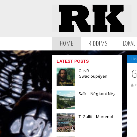
HOME
RIDDIMS
LOKAL
Ho
LATEST POSTS
G
OLivR –
Gwadloupéyen
B
Saïk – Nèg kont Nèg
Ti Gullit – Mortenol