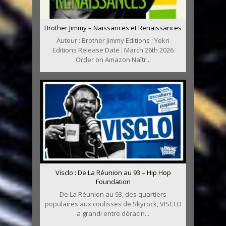
Brother Jimmy – Naissances et Renaissances
Auteur : Brother Jimmy Editions : Yekri
Editions Release Date : March 26th 2026
Order on Amazon Naîtr...
Visclo : De La Réunion au 93 – Hip Hop
Foundation
De La Réunion au 93, des quartiers
populaires aux coulisses de Skyrock, VISCLO
a grandi entre déracin...