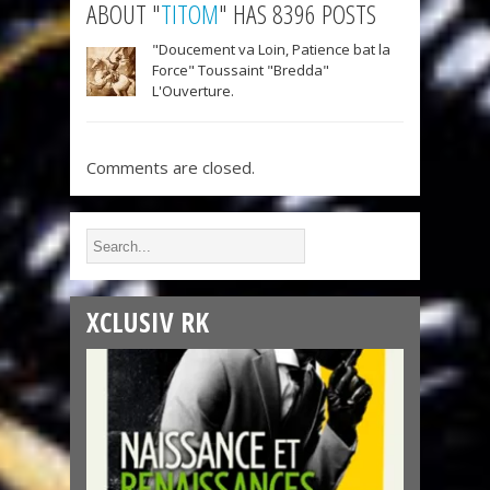
ABOUT "
TITOM
" HAS 8396 POSTS
"Doucement va Loin, Patience bat la
Force" Toussaint "Bredda"
L'Ouverture.
Comments are closed.
XCLUSIV RK