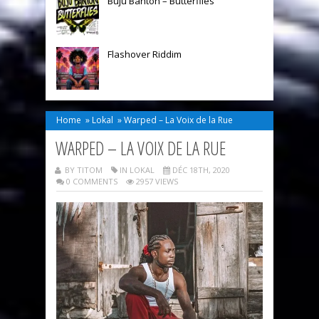
Buju Banton – Butterflies
Flashover Riddim
Home
»
Lokal
»
Warped – La Voix de la Rue
WARPED – LA VOIX DE LA RUE
BY TITOM
IN
LOKAL
DÉC 18TH, 2020
0 COMMENTS
2957 VIEWS