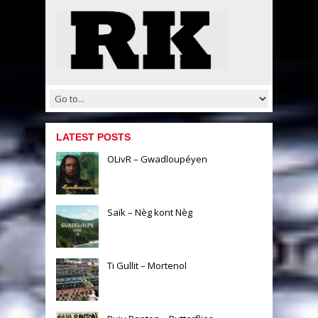
LATEST POSTS
OLivR – Gwadloupéyen
Saïk – Nèg kont Nèg
Ti Gullit – Mortenol