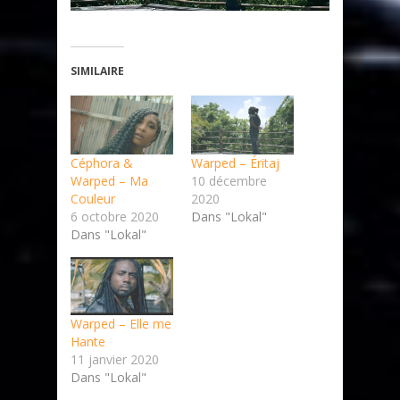
SIMILAIRE
Céphora &
Warped – Éritaj
Warped – Ma
10 décembre
Couleur
2020
6 octobre 2020
Dans "Lokal"
Dans "Lokal"
Warped – Elle me
Hante
11 janvier 2020
Dans "Lokal"