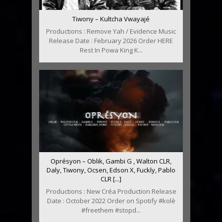
Tiwony – Kultcha Vwayajé
Productions : Remove Yah / Evidence Music
Release Date : February 2026 Order HERE
Rest In Powa King K...
Oprésyon – Oblik, Gambi G , Walton CLR,
Daly, Tiwony, Ocsen, Edson X, Fuckly, Pablo
CLR [...]
Productions : New Créa Production Release
Date : October 2022 Order on Spotify #kolè
#freethem #stopd...