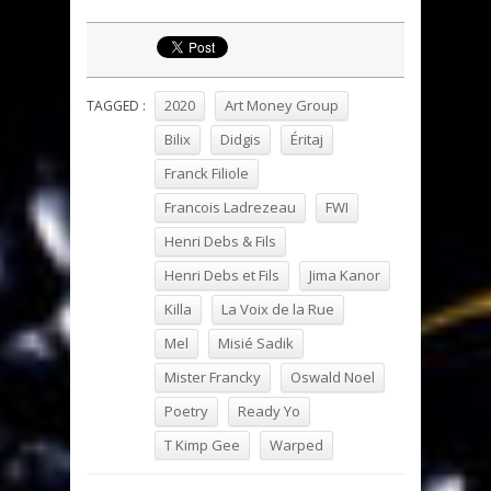
2020
Art Money Group
TAGGED :
Bilix
Didgis
Éritaj
Franck Filiole
Francois Ladrezeau
FWI
Henri Debs & Fils
Henri Debs et Fils
Jima Kanor
Killa
La Voix de la Rue
Mel
Misié Sadik
Mister Francky
Oswald Noel
Poetry
Ready Yo
T Kimp Gee
Warped