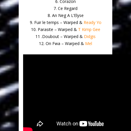
6. Corazon
7. Ce Regard
8. An Neg A L’Elyse
9. Fuir le temps – Warped &
Ready Yo
10. Parasite – Warped &
T Kimp Gee
11 .Doubout – Warped &
Didgis
12. On Fwa – Warped &
Mel