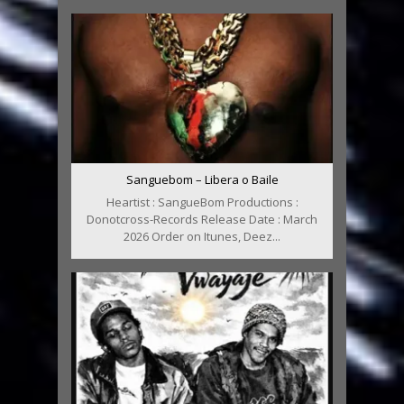
Sanguebom – Libera o Baile
Heartist : SangueBom Productions :
Donotcross-Records Release Date : March
2026 Order on Itunes, Deez...