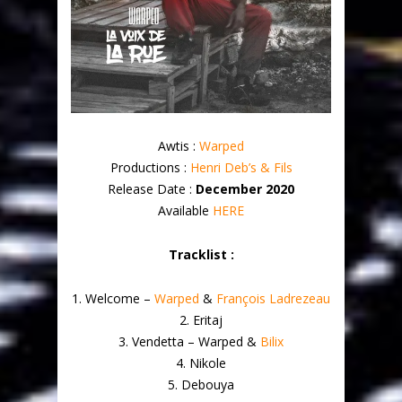
Awtis :
Warped
Productions :
Henri Deb’s & Fils
Release Date :
December 2020
Available
HERE
Tracklist :
1. Welcome –
Warped
&
François Ladrezeau
2. Eritaj
3. Vendetta – Warped &
Bilix
4. Nikole
5. Debouya