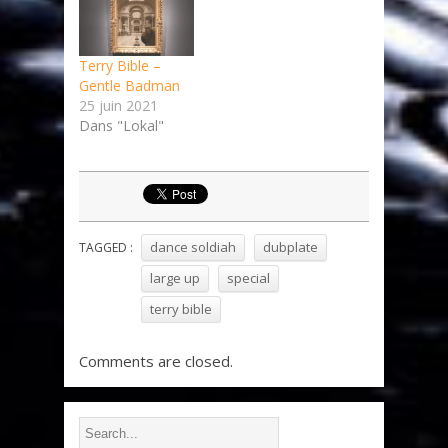
Terry Bible –
Gentle Badman
25 juin 2021
Dans "Lokal"
dance soldiah
dubplate
TAGGED :
large up
special
terry bible
Comments are closed.