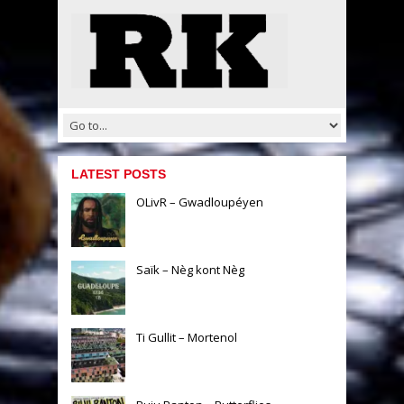
LATEST POSTS
OLivR – Gwadloupéyen
Saïk – Nèg kont Nèg
Ti Gullit – Mortenol