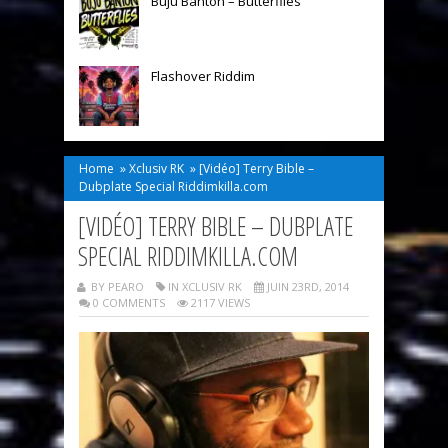
Buju Banton – Butterflies
Flashover Riddim
Home
»
Xclusiv RK
»
[Vidéo] Terry Bible –
Dubplate Special Riddimkilla.com
[VIDÉO] TERRY BIBLE – DUBPLATE
SPECIAL RIDDIMKILLA.COM
BY PEARO
IN
XCLUSIV RK
JUIN 23RD, 2014
0 COMMENTS
2117 VIEWS