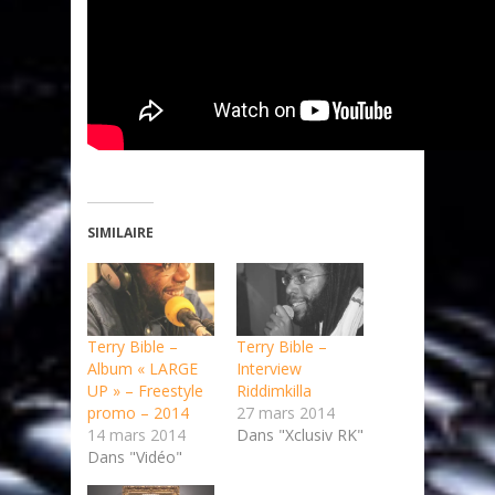
SIMILAIRE
Terry Bible –
Terry Bible –
Album « LARGE
Interview
UP » – Freestyle
Riddimkilla
promo – 2014
27 mars 2014
14 mars 2014
Dans "Xclusiv RK"
Dans "Vidéo"