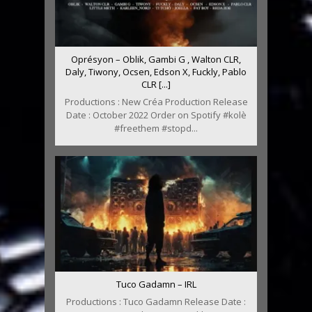
Oprésyon – Oblik, Gambi G , Walton CLR,
Daly, Tiwony, Ocsen, Edson X, Fuckly, Pablo
CLR [...]
Productions : New Créa Production Release
Date : October 2022 Order on Spotify #kolè
#freethem #stopd...
Tuco Gadamn – IRL
Productions : Tuco Gadamn Release Date :