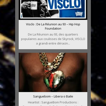
Visclo : De La Réunion au 93 – Hip Hop
Foundation
De La Réunion au 93, des quartiers
populaires aux coulisses de Skyrock, VISCLO
a grandi entre déracin...
Sanguebom – Libera o Baile
Heartist : SangueBom Productions :