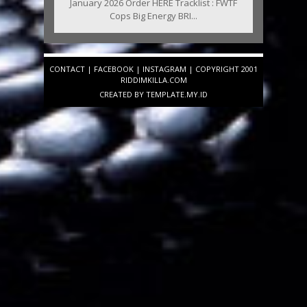
January 2026 Order HERE Tracklist : FWTF
Cops Big Energy BRI...
CONTACT
|
FACEBOOK
|
INSTAGRAM
| COPYRIGHT 2001
RIDDIMKILLA.COM
CREATED BY
TEMPLATE
.MY.ID