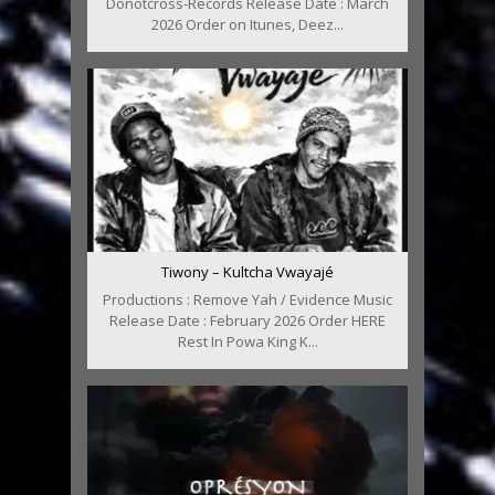
Donotcross-Records Release Date : March
2026 Order on Itunes, Deez...
Tiwony – Kultcha Vwayajé
Productions : Remove Yah / Evidence Music
Release Date : February 2026 Order HERE
Rest In Powa King K...