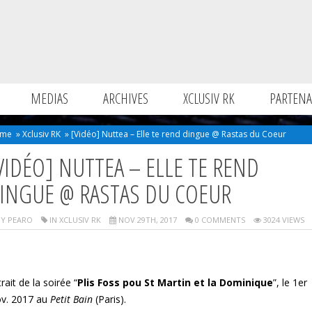
MEDIAS
ARCHIVES
XCLUSIV RK
PARTENA
me
»
Xclusiv RK
»
[Vidéo] Nuttea – Elle te rend dingue @ Rastas du Coeur
VIDÉO] NUTTEA – ELLE TE REND
INGUE @ RASTAS DU COEUR
Y PEARO
IN
XCLUSIV RK
NOV 29TH, 2017
0 COMMENTS
3024 VIEWS
rait de la soirée “
Plis Foss pou St Martin et la Dominique
”, le 1er
v. 2017 au
Petit Bain
(Paris).