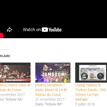
MILAIRE
idéo] Yaniss Odua @
[Vidéo] Jamadom –
Daddy Nuttea &
stas du Coeur
Awtis Mwen Ki La @
Tonton David – Old
 novembre 2017
Rastas du Coeur
School 1st Fan
ns "Xclusiv RK"
21 novembre 2017
Mixtape
Dans "Xclusiv RK"
9 juillet 2018