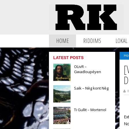
HOME
RIDDIMS
LOKAL
Ho
LATEST POSTS
[
OLivR –
Gwadloupéyen
D
Saïk – Nèg kont Nèg
B
Ti Gullit – Mortenol
Ext
No