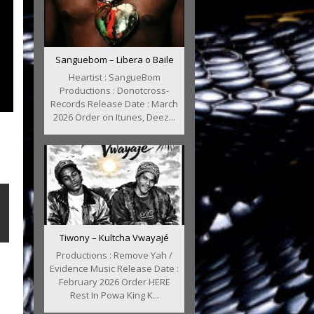
Sanguebom – Libera o Baile
Heartist : SangueBom
Productions : Donotcross-
Records Release Date : March
2026 Order on Itunes, Deez...
Tiwony – Kultcha Vwayajé
Productions : Remove Yah /
Evidence Music Release Date :
February 2026 Order HERE
Rest In Powa King K...