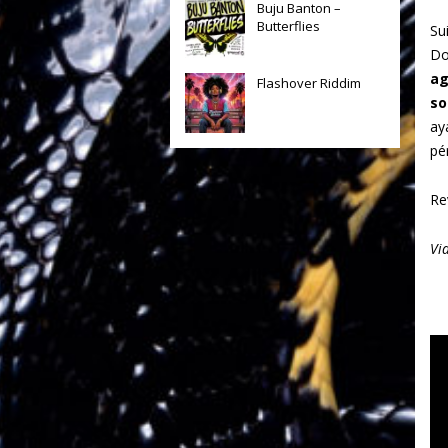
Buju Banton –
Butterflies
Sui
Do
ag
Flashover Riddim
so
ay
pé
Re
Vi