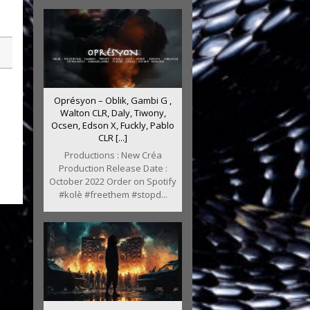
Oprésyon – Oblik, Gambi G ,
Walton CLR, Daly, Tiwony,
Ocsen, Edson X, Fuckly, Pablo
CLR [...]
Productions : New Créa
Production Release Date :
October 2022 Order on Spotify
#kolè #freethem #stopd...