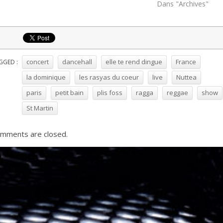
Dans "Archives"
concert
dancehall
elle te rend dingue
France
GGED :
la dominique
les rasyas du coeur
live
Nuttea
paris
petit bain
plis foss
ragga
reggae
show
St Martin
mments are closed.