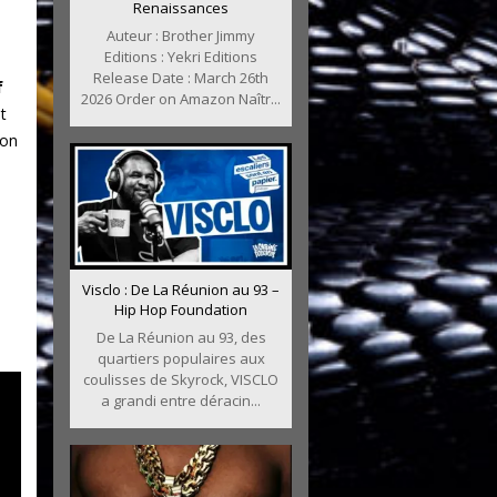
Renaissances
Auteur : Brother Jimmy
Editions : Yekri Editions
Release Date : March 26th
f
2026 Order on Amazon Naîtr...
t
non
Visclo : De La Réunion au 93 –
Hip Hop Foundation
De La Réunion au 93, des
quartiers populaires aux
coulisses de Skyrock, VISCLO
a grandi entre déracin...