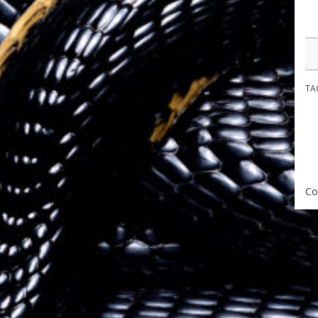
TA
Co