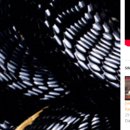
SI
[V
Ra
29
Da