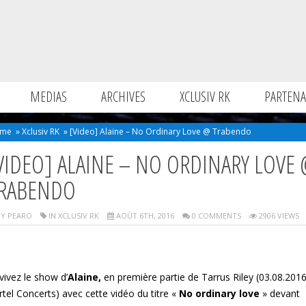
MEDIAS
ARCHIVES
XCLUSIV RK
PARTENA
me
»
Xclusiv RK
»
[Video] Alaine – No Ordinary Love @ Trabendo
VIDEO] ALAINE – NO ORDINARY LOVE 
RABENDO
Y PEARO
IN
XCLUSIV RK
AOÛT 6TH, 2016
0 COMMENTS
2906 VIEWS
vivez le show d’
Alaine,
en première partie de Tarrus Riley (03.08.2016
rtel Concerts) avec cette vidéo du titre «
No ordinary love
» devant