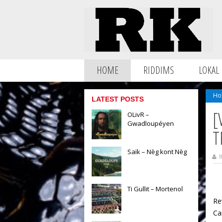
HOME
RIDDIMS
LOKAL
Ho
LATEST POSTS
[
OLivR –
Gwadloupéyen
T
Saïk – Nèg kont Nèg
B
Ti Gullit – Mortenol
Re
Ca