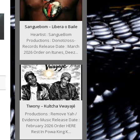
Sanguebom – Libera o Baile
Heartist : SangueBom
Productions : Donotcross-
Records Release Date : March
2026 Order on Itunes, Deez...
Tiwony – Kultcha Vwayajé
Productions : Remove Yah /
Evidence Music Release Date :
February 2026 Order HERE
Rest In Powa King K...