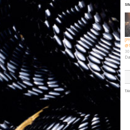
SI
[P
@T
30
Da
TA