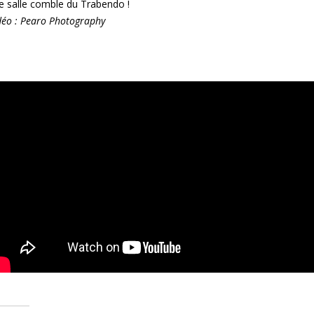
e salle comble du Trabendo !
déo : Pearo Photography