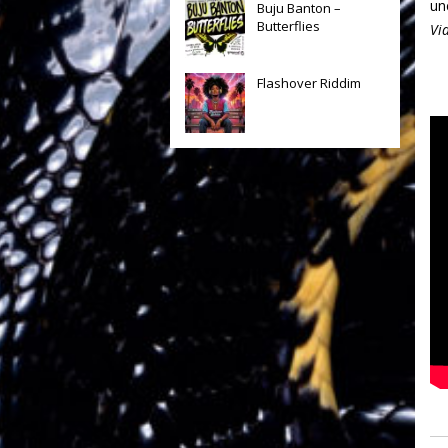
un
Buju Banton –
Butterflies
Vi
Flashover Riddim