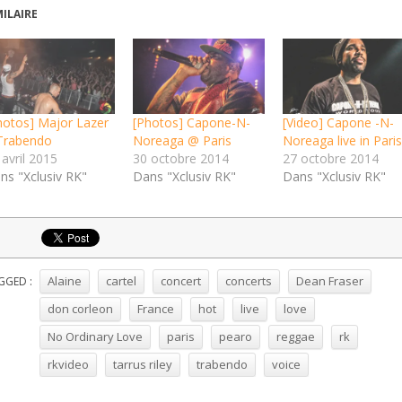
MILAIRE
hotos] Major Lazer
[Photos] Capone-N-
[Video] Capone -N-
rabendo
Noreaga @ Paris
Noreaga live in Paris
 avril 2015
30 octobre 2014
27 octobre 2014
ns "Xclusiv RK"
Dans "Xclusiv RK"
Dans "Xclusiv RK"
Alaine
cartel
concert
concerts
Dean Fraser
GGED :
don corleon
France
hot
live
love
No Ordinary Love
paris
pearo
reggae
rk
rkvideo
tarrus riley
trabendo
voice