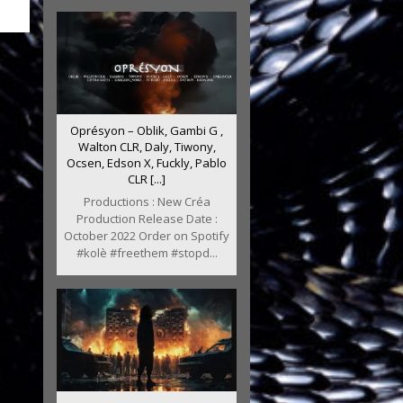
Oprésyon – Oblik, Gambi G ,
Walton CLR, Daly, Tiwony,
Ocsen, Edson X, Fuckly, Pablo
CLR [...]
Productions : New Créa
Production Release Date :
October 2022 Order on Spotify
#kolè #freethem #stopd...