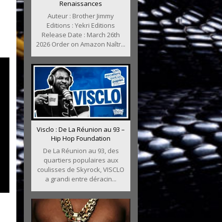
Renaissances
Auteur : Brother Jimmy
Editions : Yekri Editions
Release Date : March 26th
2026 Order on Amazon Naîtr...
Visclo : De La Réunion au 93 –
Hip Hop Foundation
De La Réunion au 93, des
quartiers populaires aux
coulisses de Skyrock, VISCLO
a grandi entre déracin...