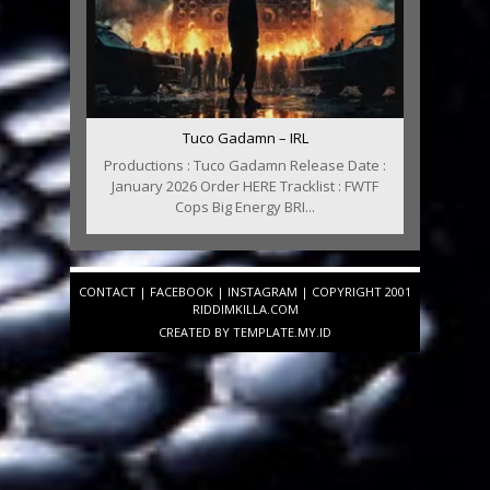
Tuco Gadamn – IRL
Productions : Tuco Gadamn Release Date :
January 2026 Order HERE Tracklist : FWTF
Cops Big Energy BRI...
CONTACT
|
FACEBOOK
|
INSTAGRAM
| COPYRIGHT 2001
RIDDIMKILLA.COM
CREATED BY
TEMPLATE
.MY.ID