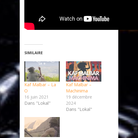
SIMILAIRE
Kaf Malbar – La
Kaf Malbar –
O
Machinima
16 juin 2021
19 décembre
Dans "Lokal"
2024
Dans "Lokal"