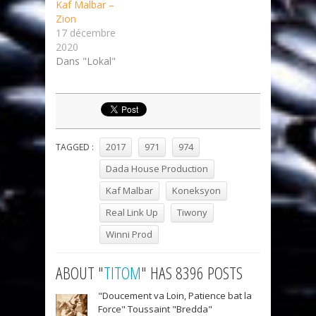
Kaf Malbar –
Zion
17 décembre
2020
Dans "Lokal"
2017
971
974
TAGGED :
Dada House Production
Kaf Malbar
Koneksyon
Real Link Up
Tiwony
Winni Prod
ABOUT "
TITOM
" HAS 8396 POSTS
"Doucement va Loin, Patience bat la
Force" Toussaint "Bredda"