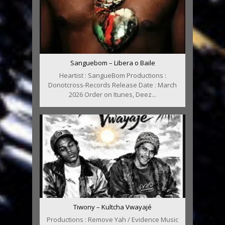
Sanguebom – Libera o Baile
Heartist : SangueBom Productions :
Donotcross-Records Release Date : March
2026 Order on Itunes, Deez...
Tiwony – Kultcha Vwayajé
Productions : Remove Yah / Evidence Music