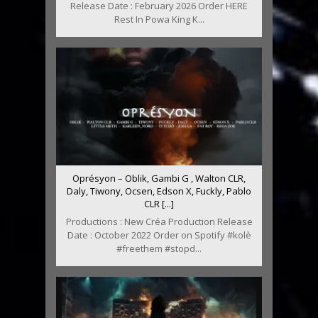
Release Date : February 2026 Order HERE
Rest In Powa King K...
Oprésyon – Oblik, Gambi G , Walton CLR,
Daly, Tiwony, Ocsen, Edson X, Fuckly, Pablo
CLR [...]
Productions : New Créa Production Release
Date : October 2022 Order on Spotify #kolè
#freethem #stopd...