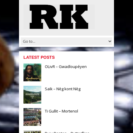
LATEST POSTS
OLivR – Gwadloupéyen
Saïk – Nèg kont Nèg
Ti Gullit – Mortenol