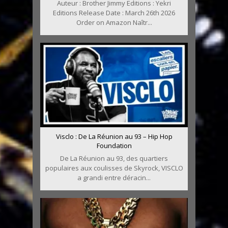
Auteur : Brother Jimmy Editions : Yekri
Editions Release Date : March 26th 2026
Order on Amazon Naîtr...
Visclo : De La Réunion au 93 – Hip Hop
Foundation
De La Réunion au 93, des quartiers
populaires aux coulisses de Skyrock, VISCLO
a grandi entre déracin...