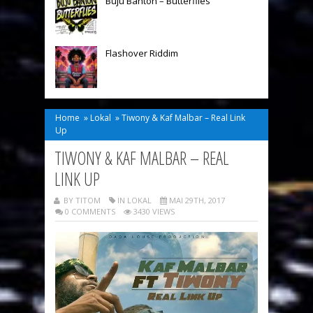
Buju Banton – Butterflies
Flashover Riddim
Home
»
Lokal
»
Tiwony & Kaf Malbar – Real Link
Up
TIWONY & KAF MALBAR – REAL
LINK UP
BY TITOM
IN
LOKAL
MAI 29TH, 2017
0 COMMENTS
3430 VIEWS