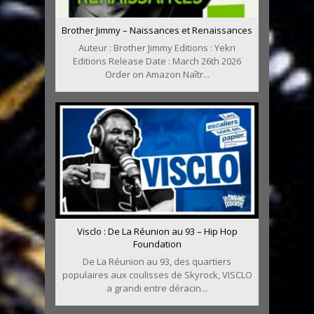
Brother Jimmy – Naissances et Renaissances
Auteur : Brother Jimmy Editions : Yekri
Editions Release Date : March 26th 2026
Order on Amazon Naîtr...
Visclo : De La Réunion au 93 – Hip Hop
Foundation
De La Réunion au 93, des quartiers
populaires aux coulisses de Skyrock, VISCLO
a grandi entre déracin...