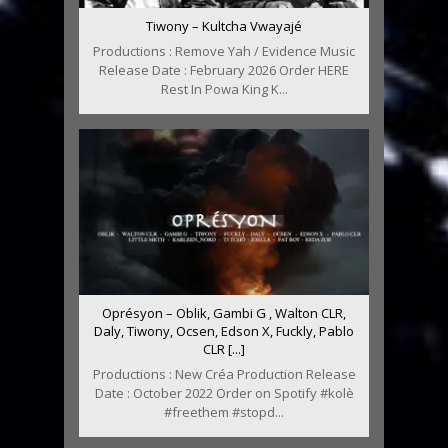
Tiwony – Kultcha Vwayajé
Productions : Remove Yah / Evidence Music
Release Date : February 2026 Order HERE
Rest In Powa King K...
Oprésyon – Oblik, Gambi G , Walton CLR,
Daly, Tiwony, Ocsen, Edson X, Fuckly, Pablo
CLR [...]
Productions : New Créa Production Release
Date : October 2022 Order on Spotify #kolè
#freethem #stopd...