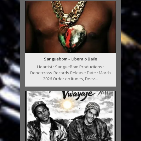
Sanguebom – Libera o Baile
Heartist : SangueBom Productions :
Donotcross-Records Release Date : March
2026 Order on Itunes, Deez...