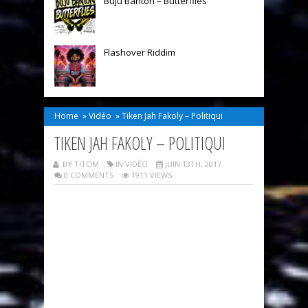
Buju Banton – Butterflies
Flashover Riddim
Home
»
Vidéo
»
Tiken Jah Fakoly – Politiqui
TIKEN JAH FAKOLY – POLITIQUI
BY TITOM
IN
VIDÉO
JUIN 13TH, 2017
0 COMMENTS
1911 VIEWS