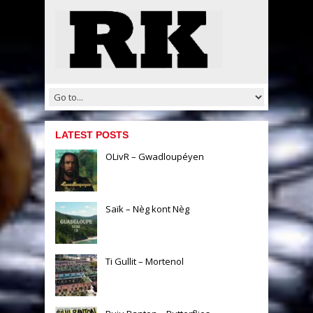
LATEST POSTS
OLivR – Gwadloupéyen
Saïk – Nèg kont Nèg
Ti Gullit – Mortenol