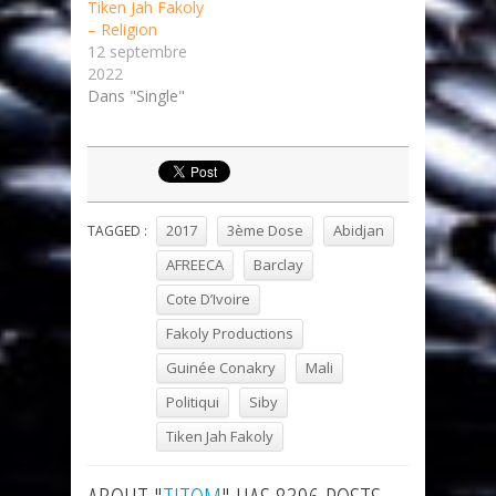
Tiken Jah Fakoly
– Religion
12 septembre
2022
Dans "Single"
2017
3ème Dose
Abidjan
TAGGED :
AFREECA
Barclay
Cote D’Ivoire
Fakoly Productions
Guinée Conakry
Mali
Politiqui
Siby
Tiken Jah Fakoly