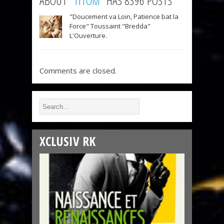
ABOUT "
TITOM
" HAS 8396 POSTS
"Doucement va Loin, Patience bat la
Force" Toussaint "Bredda"
L'Ouverture.
Comments are closed.
XCLUSIV RK