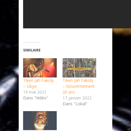
SIMILAIRE
Tiken Jah Fakoly
Tiken Jah Fakoly
– Libya
– Gouvernement
19 mai 2021
20 ans
Dans "Vidéo"
17 janvier 2022
Dans "Lokal"