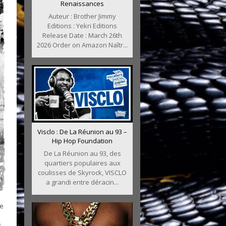
Renaissances
Auteur : Brother Jimmy
Editions : Yekri Editions
Release Date : March 26th
2026 Order on Amazon Naîtr...
Visclo : De La Réunion au 93 –
Hip Hop Foundation
De La Réunion au 93, des
quartiers populaires aux
coulisses de Skyrock, VISCLO
a grandi entre déracin...
ne
s