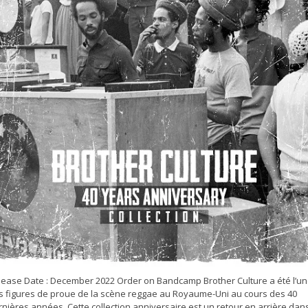
lease Date : December 2022 Order on Bandcamp Brother Culture a été l’u
s figures de proue de la scène reggae au Royaume-Uni au cours des 40
nières années. Cette collection anniversaire est un retour en arrière dan