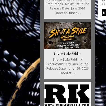
Productions : Maximum Sound
sa 
Release Date : June 2026
Order on Itunes ...
Shot A Style Riddim
Shot A Style Riddim /
Productions : City Lock Sound
Release Date : June 12th 2026
Tracklist : ...