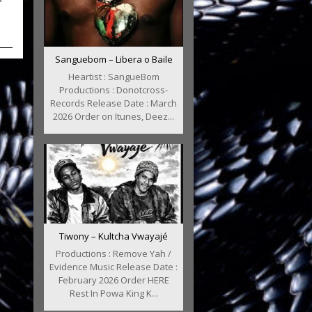
Sanguebom – Libera o Baile
Heartist : SangueBom
Productions : Donotcross-
Records Release Date : March
2026 Order on Itunes, Deez...
Tiwony – Kultcha Vwayajé
Productions : Remove Yah /
Evidence Music Release Date :
February 2026 Order HERE
Rest In Powa King K...