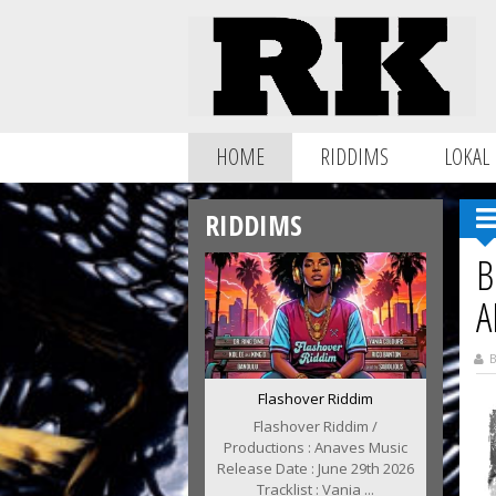
HOME
RIDDIMS
LOKAL
RIDDIMS
B
A
B
Flashover Riddim
Flashover Riddim /
Productions : Anaves Music
Release Date : June 29th 2026
Tracklist : Vania ...