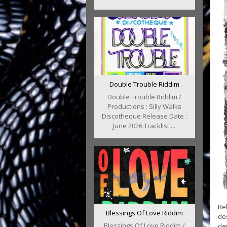
Double Trouble Riddim
Double Trouble Riddim /
Productions : Silly Walks
Discotheque Release Date :
June 2026 Tracklist ...
Re
Blessings Of Love Riddim
de
Blessings Of Love Riddim /
der