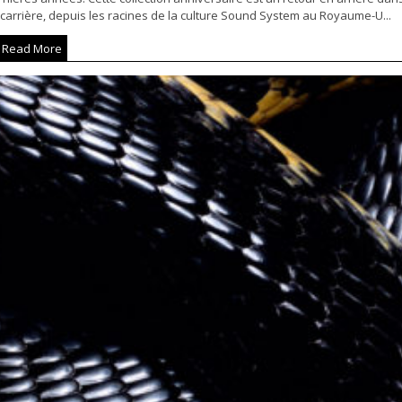
carrière, depuis les racines de la culture Sound System au Royaume-U...
Read More