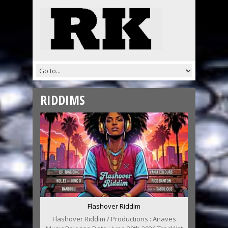
RIDDIMS
Flashover Riddim
Flashover Riddim / Productions : Anaves