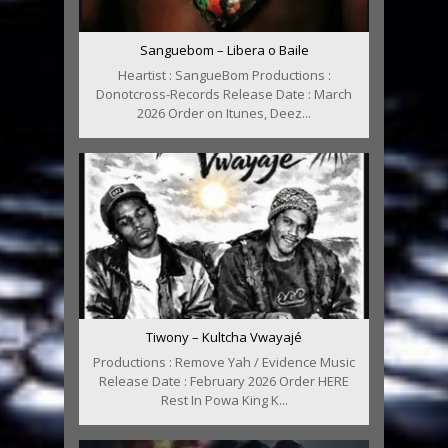
Sanguebom – Libera o Baile
Heartist : SangueBom Productions :
Donotcross-Records Release Date : March
2026 Order on Itunes, Deez...
Tiwony – Kultcha Vwayajé
Productions : Remove Yah / Evidence Music
Release Date : February 2026 Order HERE
Rest In Powa King K...