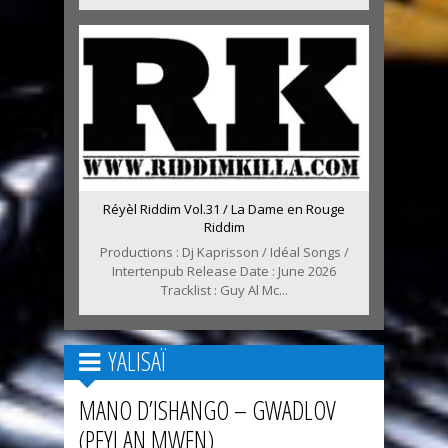
Réyèl Riddim Vol.31 / La Dame en Rouge
Riddim
Productions : Dj Kaprisson / Idéal Songs /
Intertenpub Release Date : June 2026
Tracklist : Guy Al Mc...
YALISAÏ
MANO D’ISHANGO – GWADLOV
(PEYI AN MWEN)