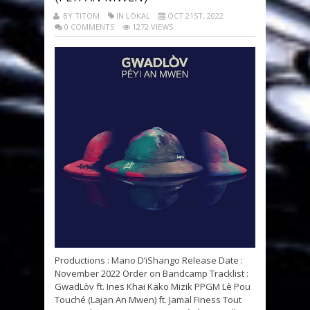
BY TITOM
IN LOKAL
OCT 21ST, 2022
0 COMMENTS
1272 VIEWS
Productions : Mano D’iShango Release Date :
November 2022 Order on Bandcamp Tracklist :
GwadLòv ft. Ines Khai Kako Mizik PPGM Lè Pou
Touché (Lajan An Mwen) ft. Jamal Finess Tout