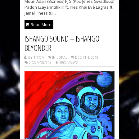
Moun Adan (Bizness) PJG (Pou Jénès Gwadloup)
Padon (Zayanntifik II) ft. Ines Khai Èvè Lagras ft.
Jamal Finess & I...
Read More
ISHANGO SOUND – ISHANGO
BEYONDER
BY TITOM
IN LOKAL
DÉC 7TH, 2018
0 COMMENTS
1980 VIEWS