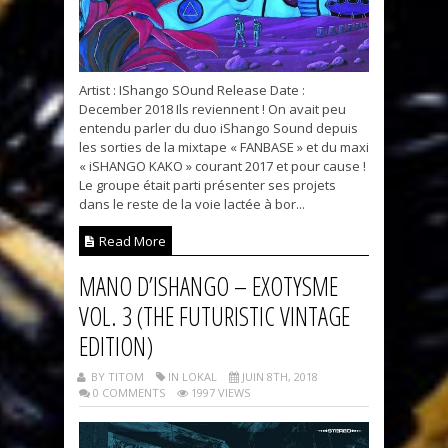
Artist : IShango SOund Release Date :
December 2018 Ils reviennent ! On avait peu
entendu parler du duo iShango Sound depuis
les sorties de la mixtape « FANBASE » et du maxi
« iSHANGO KAKO » courant 2017 et pour cause !
Le groupe était parti présenter ses projets
dans le reste de la voie lactée à bor...
Read More
MANO D’ISHANGO – EXOTYSME
VOL. 3 (THE FUTURISTIC VINTAGE
EDITION)
BY TITOM
IN LOKAL
JUIN 8TH, 2018
0 COMMENTS
1997 VIEWS