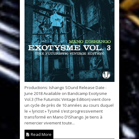
Productions: Ishango SOund Release Date :
June 2018 Available on Bandcamp Exotysme
Vol.3 (The Futuristic Vintage Edition) vient clore
un cycle de près de 10 années au cours duquel
le « lyricist » Tysmé s’est progressivement
transformé en Mano D’iShango. Je tiens à
remercier vivement toute...
Read More