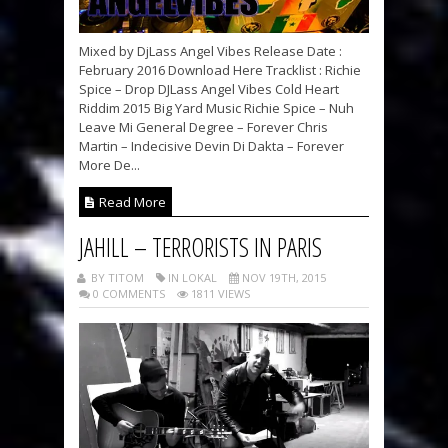
Mixed by DjLass Angel Vibes Release Date :
February 2016 Download Here Tracklist : Richie
Spice – Drop DJLass Angel Vibes Cold Heart
Riddim 2015 Big Yard Music Richie Spice – Nuh
Leave Mi General Degree – Forever Chris
Martin – Indecisive Devin Di Dakta – Forever
More De...
Read More
JAHILL – TERRORISTS IN PARIS
BY TITOM
IN LOKAL
NOV 19TH, 2015
0 COMMENTS
1811 VIEWS