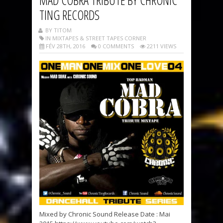
TING RECORDS
BY TITOM
IN MIXTAPES & STREET TAPES CORNER
FÉV 28TH, 2016
0 COMMENTS
2211 VIEWS
Mixed by Chronic Sound Release Date : Mai