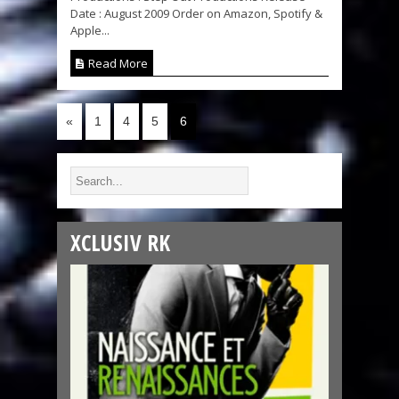
Date : August 2009 Order on Amazon, Spotify &
Apple...
Read More
«
1
4
5
6
XCLUSIV RK