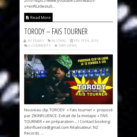
2015 https://www.youtube.com/watch?
v=enRLx0esIu0...
Read More
TORODY – FAIS TOURNER
BY PEARO
IN LOKAL
FÉV 19TH, 2016
0 COMMENTS
1989 VIEWS
Nouveau clip TORODY « Fais tourner « proposé
par ZIKINFLUENCE. Extrait de la mixtape « FAIS
TOURNER » en préparation… ! Contact booking:
zikinfluence@gmail.com Réalisateur: NZ
Records ...