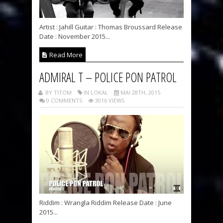
Artist : Jahill Guitar : Thomas Broussard Release
Date : November 2015...
Read More
ADMIRAL T – POLICE PON PATROL
BY TITOM
IN LOKAL
MAI 28TH, 2015
0 COMMENTS
3016 VIEWS
Riddim : Wrangla Riddim Release Date : June
2015...