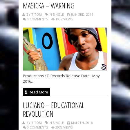
MASICKA – WARNING
BY TITOM
IN SINGLE
JUIN 3RD, 2016
0 COMMENTS
1937 VIEWS
Productions : TJ Records Release Date : May
2016...
Read More
LUCIANO – EDUCATIONAL
REVOLUTION
BY TITOM
IN SINGLE
MAI 9TH, 2016
0 COMMENTS
2072 VIEWS