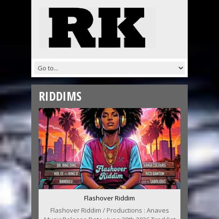
RIDDIMS
Flashover Riddim
Flashover Riddim / Productions : Anaves