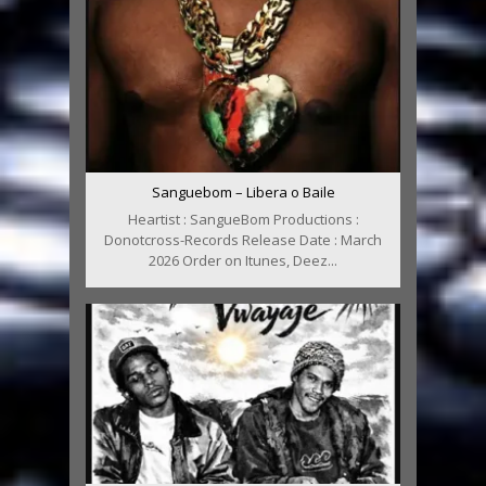
Sanguebom – Libera o Baile
Heartist : SangueBom Productions :
Donotcross-Records Release Date : March
2026 Order on Itunes, Deez...