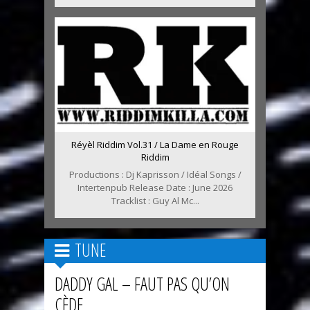
Réyèl Riddim Vol.31 / La Dame en Rouge
Riddim
Productions : Dj Kaprisson / Idéal Songs /
Intertenpub Release Date : June 2026
Tracklist : Guy Al Mc...
TUNE
DADDY GAL – FAUT PAS QU’ON
CÈDE