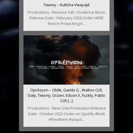
Tiwony – Kultcha Vwayajé
Productions : Remove Yah / Evidence Music
Release Date : February 2026 Order HERE
Rest In Powa King K...
Oprésyon – Oblik, Gambi G , Walton CLR,
Daly, Tiwony, Ocsen, Edson X, Fuckly, Pablo
CLR [...]
Productions : New Créa Production Release
Date : October 2022 Order on Spotify #kolè
#freethem #stopd...