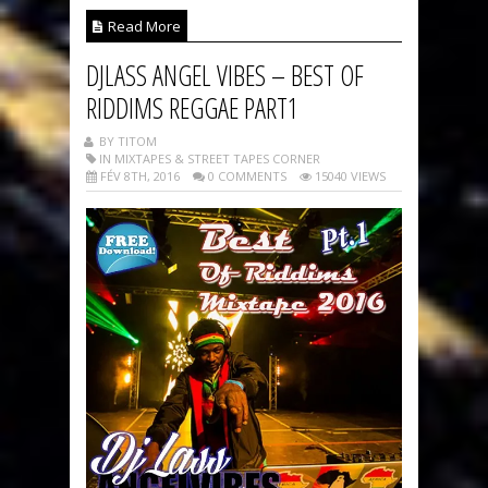
Read More
DJLASS ANGEL VIBES – BEST OF
RIDDIMS REGGAE PART1
BY TITOM
IN MIXTAPES & STREET TAPES CORNER
FÉV 8TH, 2016
0 COMMENTS
15040 VIEWS