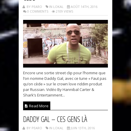
BY PEARO
IN LOKAL
AOÛT 14TH, 2016
0 COMMENTS
2109 VIEWS
Encore une sortie street clip pour l’homme que
l’on nomme Daddy Gal, avec ce tune « Faut pas
qu’on cède » sur le crown love riddim produit
par Russian. Vidéo By Hannibal Carter &
Shark’s Entertainment...
Read More
DADDY GAL – CES GENS LÀ
BY PEARO
IN LOKAL
JUIN 13TH, 2016