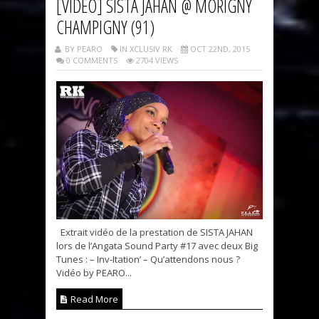
[VIDEO] SISTA JAHAN @ MORIGNY
CHAMPIGNY (91)
BY PEARO
IN XCLUSIV RK
OCT 22ND, 2015
0 COMMENTS
2704 VIEWS
Extrait vidéo de la prestation de SISTA JAHAN
lors de l’Angata Sound Party #17 avec deux Big
Tunes : – Inv-Itation’ – Qu’attendons nous ?
Vidéo by PEARO...
Read More