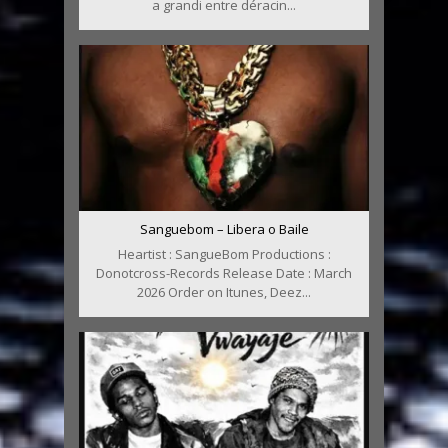
a grandi entre déracin...
Sanguebom – Libera o Baile
Heartist : SangueBom Productions :
Donotcross-Records Release Date : March
2026 Order on Itunes, Deez...