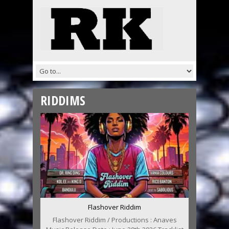
RIDDIMS
Flashover Riddim
Flashover Riddim / Productions : Anaves