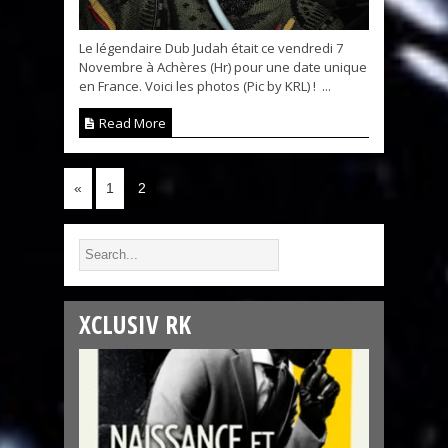
Le légendaire Dub Judah était ce vendredi 7
Novembre à Achères (Hr) pour une date unique
en France. Voici les photos (Pic by KRL) ! ...
Read More
«
1
2
XCLUSIV RK