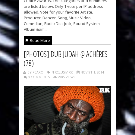
Choice Awards. The categories and nominees
are listed below. Only 1 vote per IP address
allowed. Vote for your favorite Artiste,
Producer, Dancer, Song, Music Video,
Comedian, Radio Disc Jock, Sound System,
Album &am...
Read More
[PHOTOS] DUB JUDAH @ ACHÈRES
(78)
BY PEARO
IN XCLUSIV RK
NOV 9TH, 2014
0 COMMENTS
2905 VIEWS