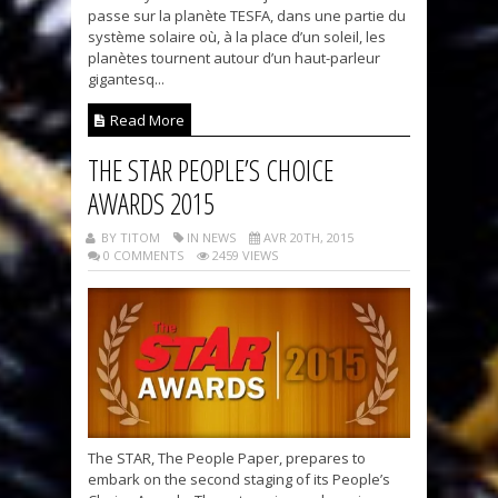
passe sur la planète TESFA, dans une partie du
système solaire où, à la place d’un soleil, les
planètes tournent autour d’un haut-parleur
gigantesq...
Read More
THE STAR PEOPLE’S CHOICE
AWARDS 2015
BY TITOM
IN NEWS
AVR 20TH, 2015
0 COMMENTS
2459 VIEWS
The STAR, The People Paper, prepares to
embark on the second staging of its People’s