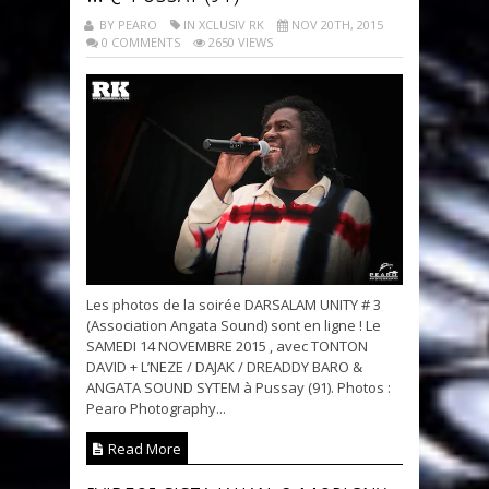
BY PEARO
IN XCLUSIV RK
NOV 20TH, 2015
0 COMMENTS
2650 VIEWS
Les photos de la soirée DARSALAM UNITY # 3
(Association Angata Sound) sont en ligne ! Le
SAMEDI 14 NOVEMBRE 2015 , avec TONTON
DAVID + L’NEZE / DAJAK / DREADDY BARO &
ANGATA SOUND SYTEM à Pussay (91). Photos :
Pearo Photography...
Read More