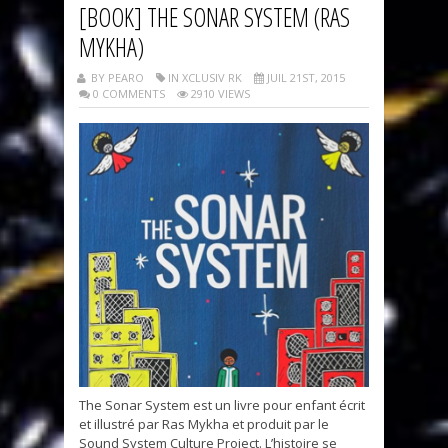
[BOOK] THE SONAR SYSTEM (RAS
MYKHA)
BY PEARO
IN XCLUSIV RK
JUIL 21ST, 2015
0 COMMENTS
2910 VIEWS
The Sonar System est un livre pour enfant écrit
et illustré par Ras Mykha et produit par le
Sound System Culture Project. L’histoire se