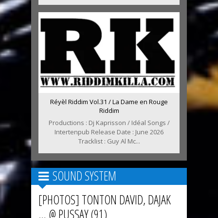
Réyèl Riddim Vol.31 / La Dame en Rouge
Riddim
Productions : Dj Kaprisson / Idéal Songs /
Intertenpub Release Date : June 2026
Tracklist : Guy Al Mc...
SOUND SYSTEM
[PHOTOS] TONTON DAVID, DAJAK
… @ PUSSAY (91)