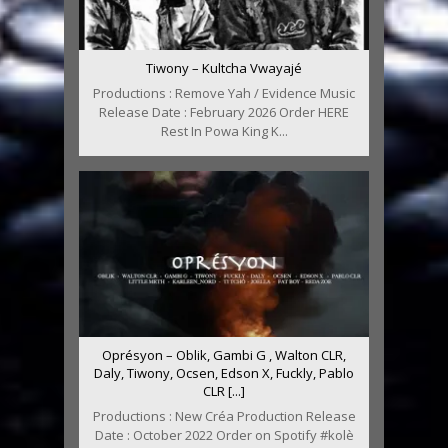
Tiwony – Kultcha Vwayajé
Productions : Remove Yah / Evidence Music
Release Date : February 2026 Order HERE
Rest In Powa King K...
Oprésyon – Oblik, Gambi G , Walton CLR,
Daly, Tiwony, Ocsen, Edson X, Fuckly, Pablo
CLR [...]
Productions : New Créa Production Release
Date : October 2022 Order on Spotify #kolè