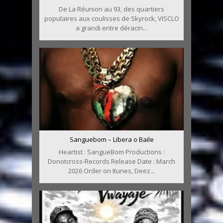
De La Réunion au 93, des quartiers
populaires aux coulisses de Skyrock, VISCLO
a grandi entre déracin...
Sanguebom – Libera o Baile
Heartist : SangueBom Productions :
Donotcross-Records Release Date : March
2026 Order on Itunes, Deez...