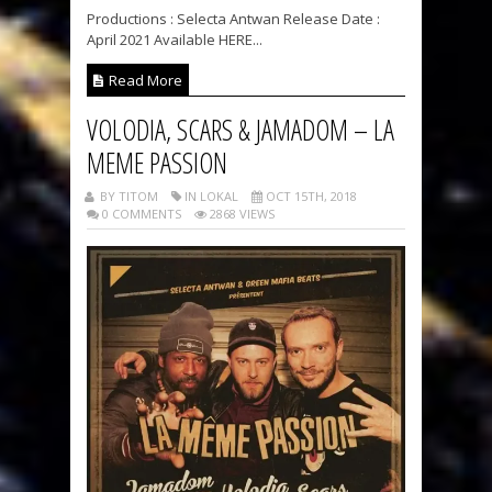
Productions : Selecta Antwan Release Date :
April 2021 Available HERE...
Read More
VOLODIA, SCARS & JAMADOM – LA
MEME PASSION
BY TITOM
IN LOKAL
OCT 15TH, 2018
0 COMMENTS
2868 VIEWS