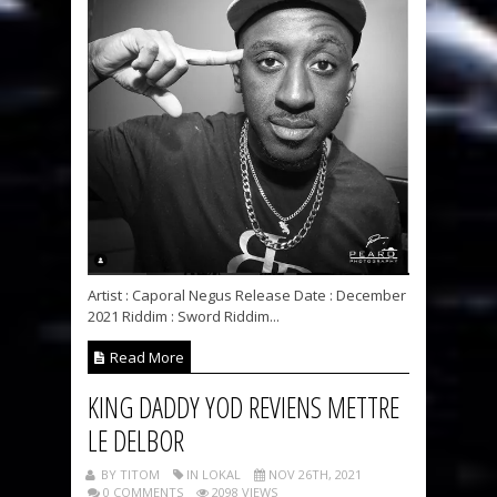
Artist : Caporal Negus Release Date : December
2021 Riddim : Sword Riddim...
Read More
KING DADDY YOD REVIENS METTRE
LE DELBOR
BY TITOM
IN LOKAL
NOV 26TH, 2021
0 COMMENTS
2098 VIEWS