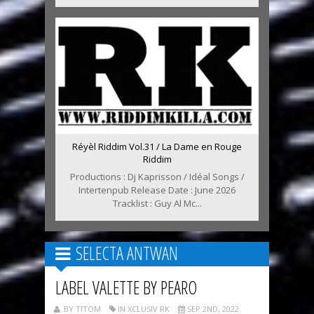
Réyèl Riddim Vol.31 / La Dame en Rouge
Riddim
Productions : Dj Kaprisson / Idéal Songs /
Intertenpub Release Date : June 2026
Tracklist : Guy Al Mc...
SELECTA ANTWAN
LABEL VALETTE BY PEARO
BY TITOM
IN XCLUSIV RK
SEP 2ND, 2022