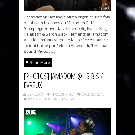
L’association Natuwal Spirit a organisé une fois
de plus un big show au Macadam Café
(Compiègne), avec la venue de Big Famili (King
Kalabash & Baron Black), Ilements et Jamadom.
Voici les extraits vidéo de la soirée ! Ambiance !
Le tout backé par Selecta Antwan du Terminal
Sound. Vidéos by ...
Read More
[PHOTOS] JAMADOM @ 13 BIS /
EVREUX
BY PEARO
IN XCLUSIV RK
FÉV 23RD, 2016
0 COMMENTS
2537 VIEWS