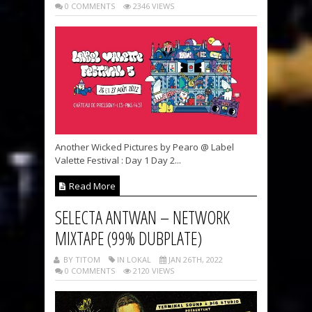
0 COMMENTS
2346 VIEWS
Another Wicked Pictures by Pearo @ Label
Valette Festival : Day 1 Day 2...
Read More
SELECTA ANTWAN – NETWORK
MIXTAPE (99% DUBPLATE)
BY TITOM
IN LOKAL
JAN 26TH, 2022
0 COMMENTS
2120 VIEWS