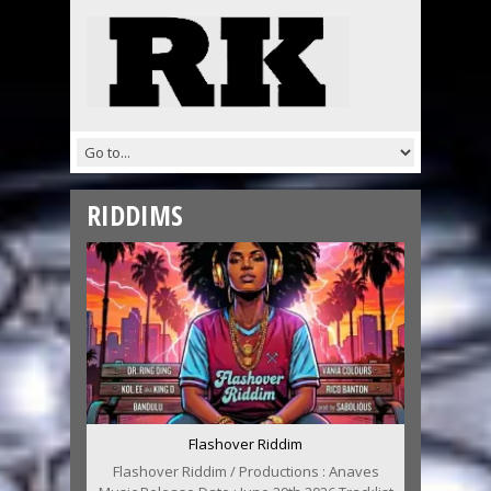
RIDDIMS
Flashover Riddim
Flashover Riddim / Productions : Anaves