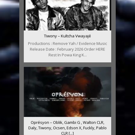
Tiwony – Kultcha Vwayajé
Productions : Remove Yah / Evidence Music
Release Date : February 2026 Order HERE
Rest In Powa King K...
Oprésyon – Oblik, Gambi G , Walton CLR,
Daly, Tiwony, Ocsen, Edson X, Fuckly, Pablo
CLR [...]