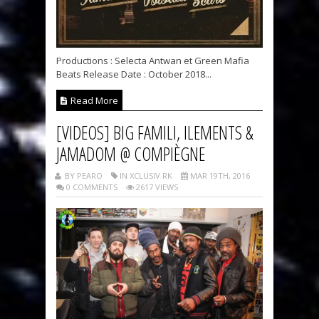
Productions : Selecta Antwan et Green Mafia
Beats Release Date : October 2018...
Read More
[VIDEOS] BIG FAMILI, ILEMENTS &
JAMADOM @ COMPIÈGNE
BY PEARO
IN XCLUSIV RK
MAR 19TH, 2016
0 COMMENTS
2617 VIEWS