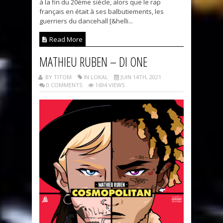
à la fin du 20ème siècle, alors que le rap
français en était à ses balbutiements, les
guerriers du dancehall [&helli...
Read More
MATHIEU RUBEN – DI ONE
BY TITOM
IN LOKAL
JUIN 14TH, 2021
0 COMMENTS
1694 VIEWS