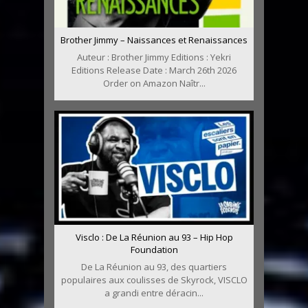
Brother Jimmy – Naissances et Renaissances
Auteur : Brother Jimmy Editions : Yekri
Editions Release Date : March 26th 2026
Order on Amazon Naîtr...
Visclo : De La Réunion au 93 – Hip Hop
Foundation
De La Réunion au 93, des quartiers
populaires aux coulisses de Skyrock, VISCLO
a grandi entre déracin...