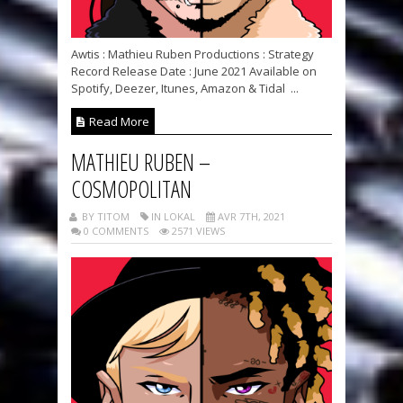
Awtis : Mathieu Ruben Productions : Strategy
Record Release Date : June 2021 Available on
Spotify, Deezer, Itunes, Amazon & Tidal ...
Read More
MATHIEU RUBEN –
COSMOPOLITAN
BY TITOM
IN LOKAL
AVR 7TH, 2021
0 COMMENTS
2571 VIEWS