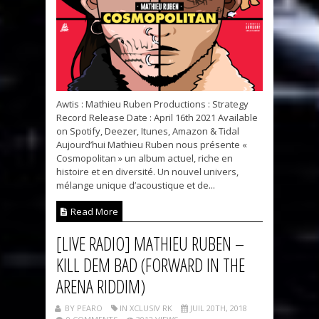
Awtis : Mathieu Ruben Productions : Strategy
Record Release Date : April 16th 2021 Available
on Spotify, Deezer, Itunes, Amazon & Tidal
Aujourd’hui Mathieu Ruben nous présente «
Cosmopolitan » un album actuel, riche en
histoire et en diversité. Un nouvel univers,
mélange unique d’acoustique et de...
Read More
[LIVE RADIO] MATHIEU RUBEN –
KILL DEM BAD (FORWARD IN THE
ARENA RIDDIM)
BY PEARO
IN XCLUSIV RK
JUIL 20TH, 2018