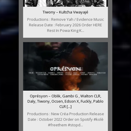
Tiwony – Kultcha Vwayajé
Productions : Remove Yah / Evidence Music
Release Date : February 2026 Order HERE
Rest In Powa King K...
Oprésyon – Oblik, Gambi G , Walton CLR,
Daly, Tiwony, Ocsen, Edson X, Fuckly, Pablo
CLR [...]
Productions : New Créa Production Release
Date : October 2022 Order on Spotify #kolè
#freethem #stopd...