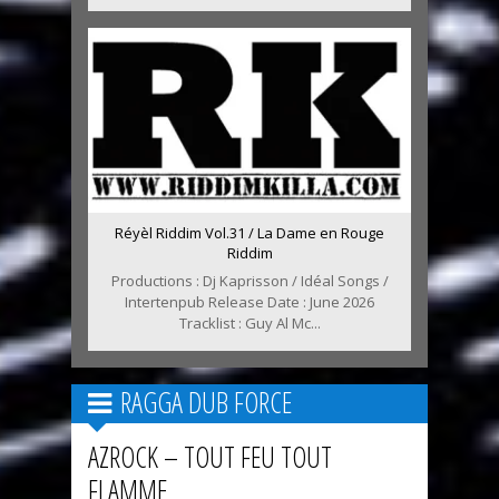
Réyèl Riddim Vol.31 / La Dame en Rouge
Riddim
Productions : Dj Kaprisson / Idéal Songs /
Intertenpub Release Date : June 2026
Tracklist : Guy Al Mc...
RAGGA DUB FORCE
AZROCK – TOUT FEU TOUT
FLAMME