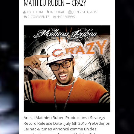
MATHIEU RUBEN – CRAZY
BY TITOM
IN LOKAL
JUIN 25TH, 2015
0 COMMENTS
4404 VIEWS
Artist : Matthieu Ruben Productions : Strategy
Record Release Date : July 6th 2015 PreOrder on
LaFnac & Itunes Annoncé comme un des