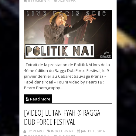
0 COMMENTS
2678 VIEWS
Extrait de la prestation de Politik NAI lors de la
4ème édition du Ragga Dub Force Festival, le 9
janvier dernier au Cabaret Sauvage (Paris). –
Tapé dans l’oeil – Tou ni Video by Pearo FB :
Pearo Photography...
Read More
[VIDEO] LUTAN FYAH @ RAGGA
DUB FORCE FESTIVAL
BY PEARO
IN XCLUSIV RK
JAN 11TH, 2016
0 COMMENTS
2579 VIEWS