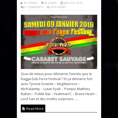
BY PEARO
IN LOKAL
JAN 6TH, 2016
0 COMMENTS
2919 VIEWS
Quoi de mieux pour démarrer l’année que le
Ragga Dub Force Festival ? Et ça démarre fort
avec Tyrone Downie – Neg’Marrons –
Mo’Kalamity – Lutan Fyah – Pompis Mathieu
Ruben – Politik Nai – Yeahman’C – Brave Heart –
Lord San et des invités surprises…...
Read More