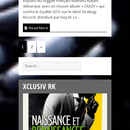
espoirs du reggae français Mathieu Ruben
débarque avec un nouvel album « CRAZY » qui
sortira le 6 juillet 2015 sur le label Strategy
Record, distribué par Keyzit. Lo...
Read More
1
2
»
XCLUSIV RK