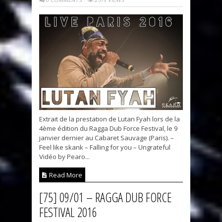
Extrait de la prestation de Lutan Fyah lors de la
4ème édition du Ragga Dub Force Festival, le 9
janvier dernier au Cabaret Sauvage (Paris). –
Feel like skank – Falling for you – Ungrateful
Vidéo by Pearo...
Read More
[75] 09/01 – RAGGA DUB FORCE
FESTIVAL 2016