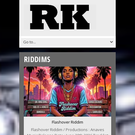
RIDDIMS
Flashover Riddim
Flashover Riddim / Productions : Anaves