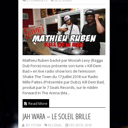
0 COMMENTS
3012 VIEWS
Mathieu Ruben backé par Mosiah Levy (Ragga
Dub Force) nous présente son tune « Kill Dem
Bad » en live radio show lors de l’emission
Shake The Town du 17 Juillet 2018 sur Radio
Mille Pattes (Présentée par Dubz). Kill Dem Bad,
produit par le 7 Seals Records, sur le riddim
Forward In The Arena (Ma...
Read More
JAH WARA – LE SOLEIL BRILLE
BY TITOM
IN LOKAL
FÉV 20TH, 2018