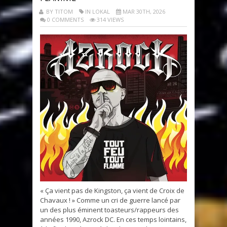
BY TITOM
IN LOKAL
MAR 30TH, 2026
0 COMMENTS
314 VIEWS
« Ça vient pas de Kingston, ça vient de Croix de
Chavaux ! » Comme un cri de guerre lancé par
un des plus éminent toasteurs/rappeurs des
années 1990, Azrock DC. En ces temps lointains,