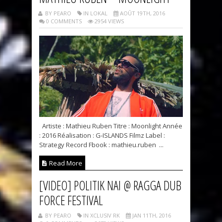
BY PEARO
IN LOKAL
AOÛT 19TH, 2016
0 COMMENTS
2954 VIEWS
Artiste : Mathieu Ruben Titre : Moonlight Année
: 2016 Réalisation : G-ISLANDS Filmz Label :
Strategy Record Fbook : mathieu.ruben ...
Read More
[VIDEO] POLITIK NAI @ RAGGA DUB
FORCE FESTIVAL
BY PEARO
IN XCLUSIV RK
JAN 11TH, 2016