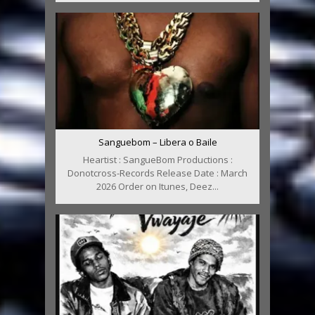
Sanguebom – Libera o Baile
Heartist : SangueBom Productions :
Donotcross-Records Release Date : March
2026 Order on Itunes, Deez...