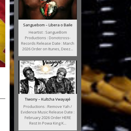
Sanguebom – Libera o Baile
Heartist : SangueBom
Productions : Donotcross-
Records Release Date : March
2026 Order on Itunes, Deez...
Tiwony – Kultcha Vwayajé
Productions : Remove Yah /
Evidence Music Release Date :
February 2026 Order HERE
Rest In Powa King K...