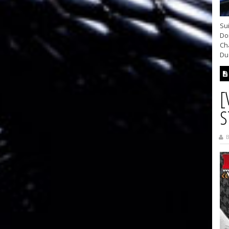
Sui
Dom
Cha
Du 
[
S
B