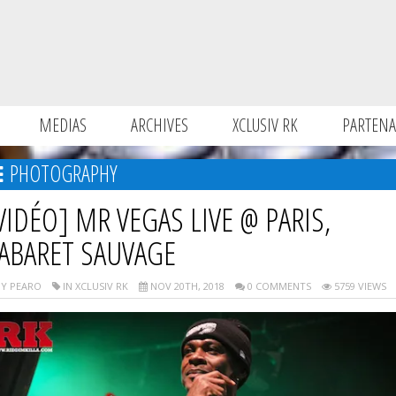
MEDIAS
ARCHIVES
XCLUSIV RK
PARTENA
PHOTOGRAPHY
VIDÉO] MR VEGAS LIVE @ PARIS,
ABARET SAUVAGE
Y PEARO
IN XCLUSIV RK
NOV 20TH, 2018
0 COMMENTS
5759 VIEWS