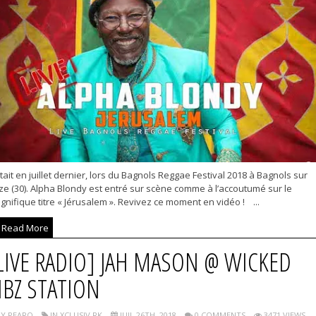
tait en juillet dernier, lors du Bagnols Reggae Festival 2018 à Bagnols sur
ze (30). Alpha Blondy est entré sur scène comme à l’accoutumé sur le
nifique titre « Jérusalem ». Revivez ce moment en vidéo ! ...
Read More
LIVE RADIO] JAH MASON @ WICKED
IBZ STATION
Y PEARO
IN XCLUSIV RK
JUIL 26TH, 2018
0 COMMENTS
3471 VIEWS