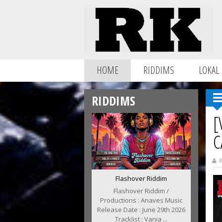
HOME
RIDDIMS
LOKAL
RIDDIMS
[
C
B
Flashover Riddim
Flashover Riddim /
Productions : Anaves Music
Release Date : June 29th 2026
Tracklist : Vania ...