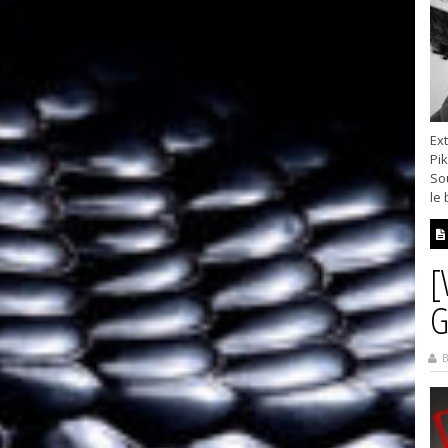
Ext
Pik
Sou
le 
[
G
B