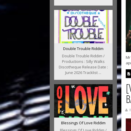
Double Trouble Riddim
Double Trouble Riddim /
Mr
Productions : Silly Walks
apr
Discotheque Release Date :
June 2026 Tracklist ...
[
B
B
Blessings Of Love Riddim
Blessings Of Love Riddim /