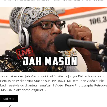
te semaine, c’est Jah Mason qui était l’invité de Junyor Pikk et Natty Jay po
r emission Wicked Vibz Station sur FPP (106.3 FM). Retour en vidéo sur le
cked freestyle du chanteur jamaïcain ! Vidéo : Pearo Photography Retrouv
 MASON le dimanche 29 Juillet ! ...
Read More