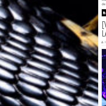
de 
[
L
B