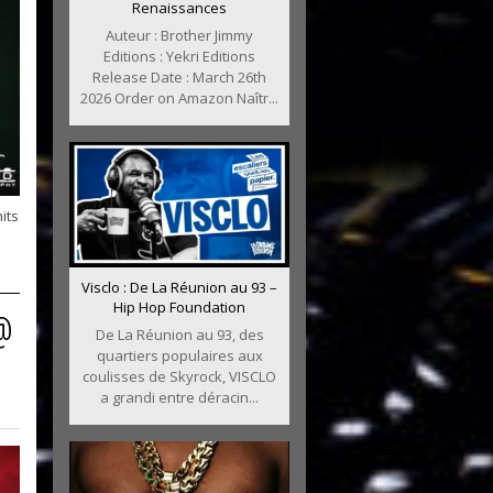
Renaissances
Auteur : Brother Jimmy
Editions : Yekri Editions
Release Date : March 26th
2026 Order on Amazon Naîtr...
its
Visclo : De La Réunion au 93 –
Hip Hop Foundation
@
De La Réunion au 93, des
quartiers populaires aux
coulisses de Skyrock, VISCLO
a grandi entre déracin...