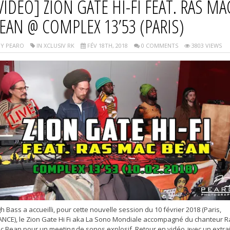
VIDÉO] ZION GATE HI-FI FEAT. RAS MA
EAN @ COMPLEX 13’53 (PARIS)
Y PEARO
IN XCLUSIV RK
FÉV 18TH, 2018
0 COMMENTS
3803 VIEWS
h Bass a accueilli, pour cette nouvelle session du 10 février 2018 (Paris,
ANCE), le Zion Gate Hi Fi aka La Sono Mondiale accompagné du chanteur R
c Bean pour un meeting de sonos explosif. Retour en vidéo avec un extrai