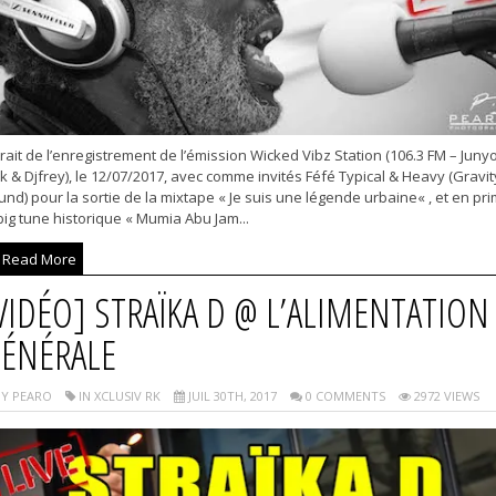
rait de l’enregistrement de l’émission Wicked Vibz Station (106.3 FM – Junyo
k & Djfrey), le 12/07/2017, avec comme invités Féfé Typical & Heavy (Gravit
nd) pour la sortie de la mixtape « Je suis une légende urbaine« , et en pr
big tune historique « Mumia Abu Jam...
Read More
VIDÉO] STRAÏKA D @ L’ALIMENTATION
ÉNÉRALE
Y PEARO
IN XCLUSIV RK
JUIL 30TH, 2017
0 COMMENTS
2972 VIEWS