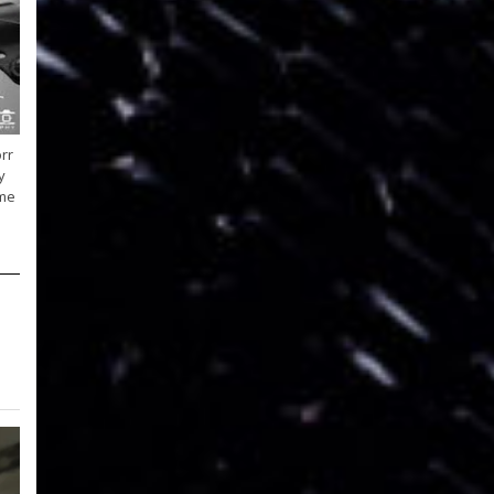
rr
y
ime