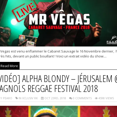
 Vegas est venu enflammer le Cabaret Sauvage le 16 Novembre dernier, h
ès hits, devant un public bouillant ! Voici un extrait vidéo du show....
Read More
VIDÉO] ALPHA BLONDY – JÉRUSALEM 
AGNOLS REGGAE FESTIVAL 2018
Y PEARO
IN XCLUSIV RK
OCT 23RD, 2018
0 COMMENTS
4598 VIEWS