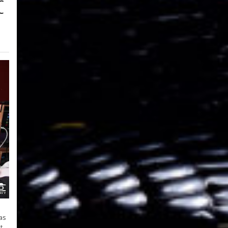
C
as
t