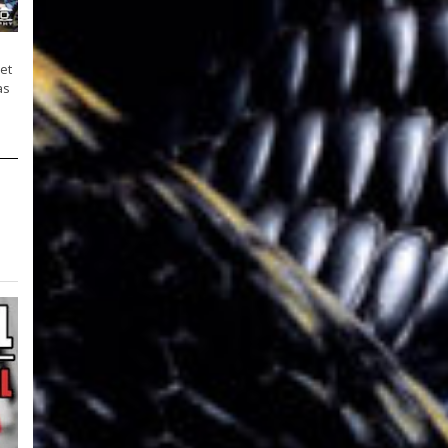
et
as