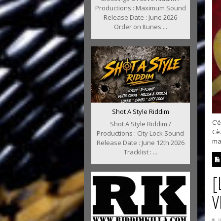
Productions : Maximum Sound
Release Date : June 2026
Order on Itunes ...
Shot A Style Riddim
C’é
Shot A Style Riddim /
Cè
Productions : City Lock Sound
mag
Release Date : June 12th 2026
Tracklist : ...
[
V
B