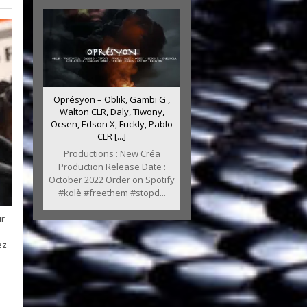
Oprésyon – Oblik, Gambi G ,
Walton CLR, Daly, Tiwony,
Ocsen, Edson X, Fuckly, Pablo
CLR [...]
Productions : New Créa
Production Release Date :
October 2022 Order on Spotify
#kolè #freethem #stopd...
ur
ez