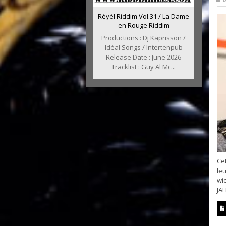
Réyèl Riddim Vol.31 / La Dame
en Rouge Riddim
Productions : Dj Kaprisson /
Idéal Songs / Intertenpub
Release Date : June 2026
Tracklist : Guy Al Mc...
Cet
leu
wi
JAH