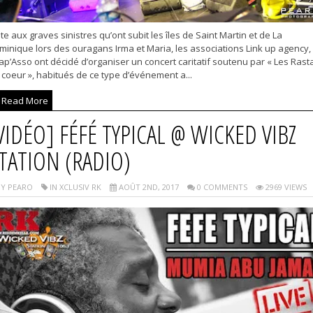
te aux graves sinistres qu’ont subit les îles de Saint Martin et de La
inique lors des ouragans Irma et Maria, les associations Link up agency, 
p’Asso ont décidé d’organiser un concert caritatif soutenu par « Les Rast
coeur », habitués de ce type d’événement a...
Read More
VIDÉO] FÉFÉ TYPICAL @ WICKED VIBZ
TATION (RADIO)
Y PEARO
IN XCLUSIV RK
AOÛT 2ND, 2017
0 COMMENTS
2969 VIEWS