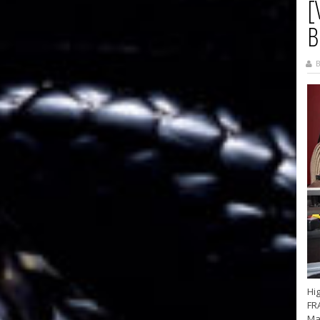
[
B
B
Hig
FR
Ma