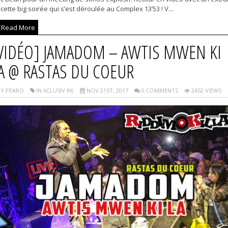
cette big soirée qui s’est déroulée au Complex 13’53 ! V...
Read More
VIDÉO] JAMADOM – AWTIS MWEN KI
A @ RASTAS DU COEUR
Y PEARO
IN XCLUSIV RK
NOV 21ST, 2017
0 COMMENTS
2452 VIEWS