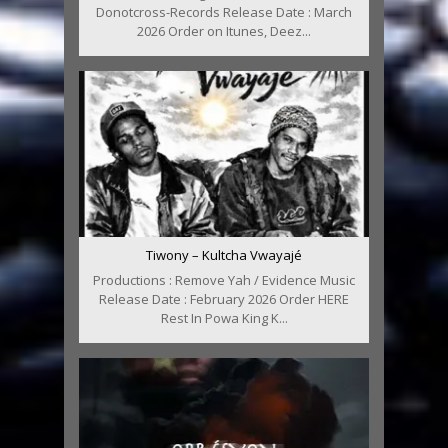
Donotcross-Records Release Date : March
2026 Order on Itunes, Deez...
Tiwony – Kultcha Vwayajé
Productions : Remove Yah / Evidence Music
Release Date : February 2026 Order HERE
Rest In Powa King K...