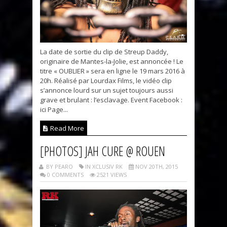
La date de sortie du clip de Streup Daddy,
originaire de Mantes-la-Jolie, est annoncée ! Le
titre « OUBLIER » sera en ligne le 19 mars 2016 à
20h. Réalisé par Lourdax Films, le vidéo clip
s’annonce lourd sur un sujet toujours aussi
grave et brulant : l’esclavage. Event Facebook :
ici Page...
Read More
[PHOTOS] JAH CURE @ ROUEN
BY PEARO
IN XCLUSIV RK
NOV 20TH, 2015
0 COMMENTS
2521 VIEWS