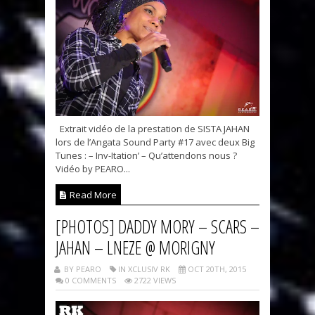
Extrait vidéo de la prestation de SISTA JAHAN
lors de l’Angata Sound Party #17 avec deux Big
Tunes : – Inv-Itation’ – Qu’attendons nous ?
Vidéo by PEARO...
Read More
[PHOTOS] DADDY MORY – SCARS –
JAHAN – LNEZE @ MORIGNY
BY PEARO
IN XCLUSIV RK
OCT 20TH, 2015
0 COMMENTS
2722 VIEWS