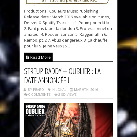
Productions : Couleurs Music Publishing
Release date : March 2016 Available on Itunes,
Deezer & Spotify Tracklist : 1. Poum poum ki la
2. Faut pas taper la doudou 3. Professionnel ou
amateur 4. Rock en zonzon 5. Raggamuffin 6.
Rambo, pt. 2 7. Abus dangereux 8. Ça chauffe
pour lui 9. Je ne veux [&...
Read More
STREUP DADDY – OUBLIER : LA
DATE ANNONCÉE !
BY PEARO
IN LOKAL
MAR 9TH, 2016
0 COMMENTS
2150 VIEWS