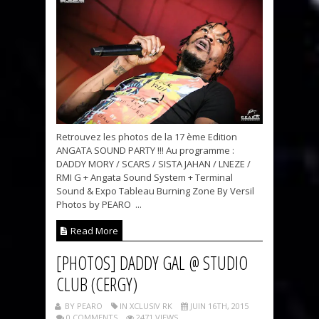
Retrouvez les photos de la 17 ème Edition
ANGATA SOUND PARTY !!! Au programme :
DADDY MORY / SCARS / SISTA JAHAN / LNEZE /
RMI G + Angata Sound System + Terminal
Sound & Expo Tableau Burning Zone By Versil
Photos by PEARO ...
Read More
[PHOTOS] DADDY GAL @ STUDIO
CLUB (CERGY)
BY PEARO
IN XCLUSIV RK
JUIN 16TH, 2015
0 COMMENTS
2471 VIEWS