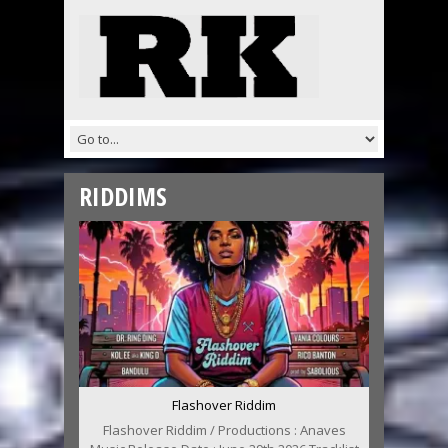
RIDDIMS
Flashover Riddim
Flashover Riddim / Productions : Anaves