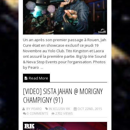
Un an après son premier passage à Rouen, Jah
Cure était en showcase exclusif ce jeudi 19
Novembre au Yolo Club. Tito Kingston et Laora
ont assuré la première partie. Big Up Irie Sound
& Neva Stop Events pour l’organisation. Photos
by Pearo ...
Read More
[VIDEO] SISTA JAHAN @ MORIGNY
CHAMPIGNY (91)
BY PEARO
IN XCLUSIV RK
OCT 22ND, 2015
0 COMMENTS
2702 VIEWS