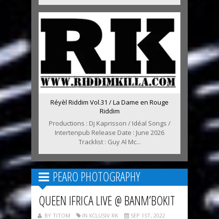
Réyèl Riddim Vol.31 / La Dame en Rouge
Riddim
Productions : Dj Kaprisson / Idéal Songs /
Intertenpub Release Date : June 2026
Tracklist : Guy Al Mc...
PEARO PHOTOGRAPHY
QUEEN IFRICA LIVE @ BANM’BOKIT
BY TITOM
IN XCLUSIV RK
SEP 1ST, 2022