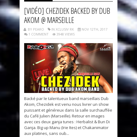
[VIDÉO] CHEZIDEK BACKED BY DUB
AKOM @ MARSEILLE
BY PEARO
IN XCLUSIV RK
NOV 12TH, 2017
1 COMMENT
3948 VIEWS
Backé par le talentueux band marseillais Dub
Akom, Chezidek est venu nous livrer un show
puissant et généreux dans la salle surchauffée
du Café Julien (Marseille). Retour en images
avec ces deux ganja tunes : Herbalist & Bun Di
Ganja. Big up Manu (Irie Ites) et Chakanimator
aux platines, sans oub...