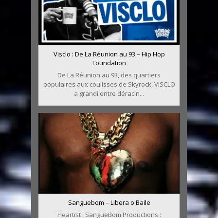
Visclo : De La Réunion au 93 – Hip Hop
Foundation
De La Réunion au 93, des quartiers
populaires aux coulisses de Skyrock, VISCLO
a grandi entre déracin...
Sanguebom – Libera o Baile
Heartist : SangueBom Productions :