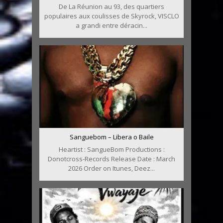
De La Réunion au 93, des quartiers
populaires aux coulisses de Skyrock, VISCLO
a grandi entre déracin...
Sanguebom – Libera o Baile
Heartist : SangueBom Productions :
Donotcross-Records Release Date : March
2026 Order on Itunes, Deez...