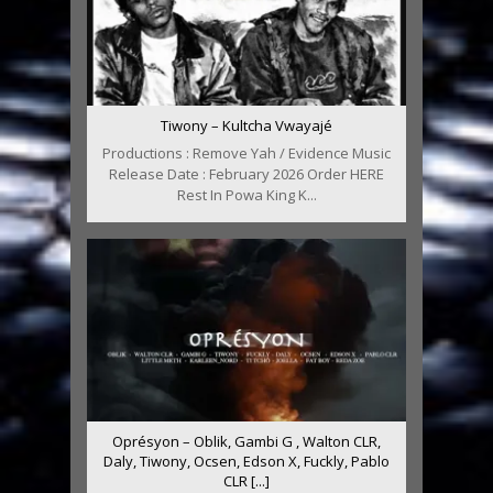
Tiwony – Kultcha Vwayajé
Productions : Remove Yah / Evidence Music
Release Date : February 2026 Order HERE
Rest In Powa King K...
Oprésyon – Oblik, Gambi G , Walton CLR,
Daly, Tiwony, Ocsen, Edson X, Fuckly, Pablo
CLR [...]