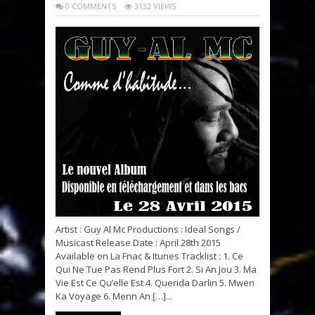
0 COMMENTS
3132 VIEWS
Artist : Guy Al Mc Productions : Ideal Songs /
Musicast Release Date : April 28th 2015
Available on La Fnac & Itunes Tracklist : 1. Ce
Qui Ne Tue Pas Rend Plus Fort 2. Si An Jou 3. Ma
Vie Est Ce Qu’elle Est 4. Querida Darlin 5. Mwen
Ka Voyage 6. Menn An […]...