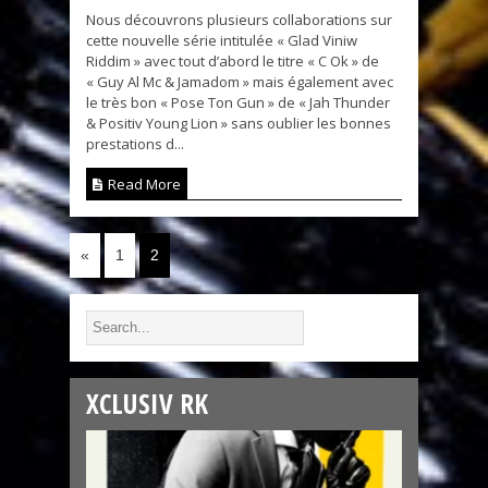
Nous découvrons plusieurs collaborations sur
cette nouvelle série intitulée « Glad Viniw
Riddim » avec tout d’abord le titre « C Ok » de
« Guy Al Mc & Jamadom » mais également avec
le très bon « Pose Ton Gun » de « Jah Thunder
& Positiv Young Lion » sans oublier les bonnes
prestations d...
Read More
«
1
2
XCLUSIV RK