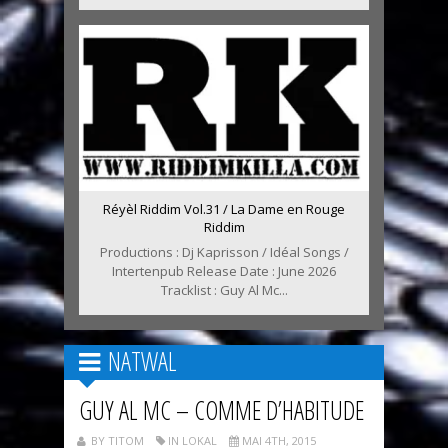
Réyèl Riddim Vol.31 / La Dame en Rouge
Riddim
Productions : Dj Kaprisson / Idéal Songs /
Intertenpub Release Date : June 2026
Tracklist : Guy Al Mc...
NATWAL
GUY AL MC – COMME D’HABITUDE
BY TITOM
IN LOKAL
MAI 4TH, 2015