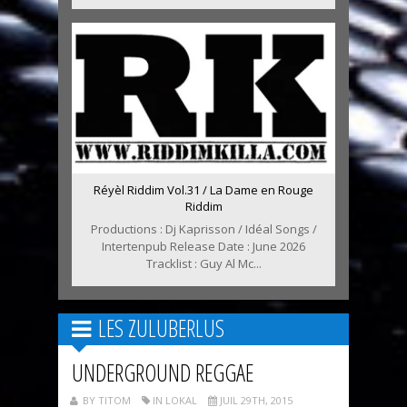
Réyèl Riddim Vol.31 / La Dame en Rouge
Riddim
Productions : Dj Kaprisson / Idéal Songs /
Intertenpub Release Date : June 2026
Tracklist : Guy Al Mc...
LES ZULUBERLUS
UNDERGROUND REGGAE
BY TITOM
IN LOKAL
JUIL 29TH, 2015