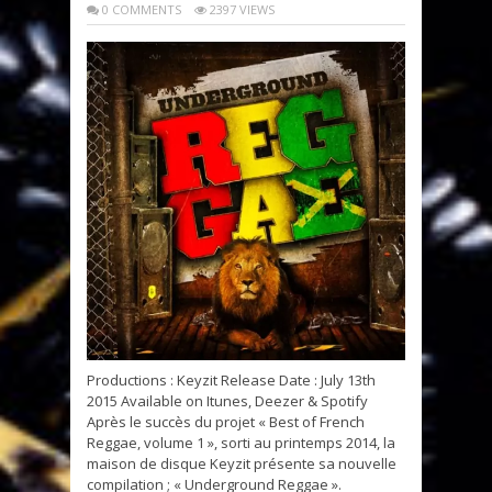
0 COMMENTS
2397 VIEWS
Productions : Keyzit Release Date : July 13th
2015 Available on Itunes, Deezer & Spotify
Après le succès du projet « Best of French
Reggae, volume 1 », sorti au printemps 2014, la
maison de disque Keyzit présente sa nouvelle
compilation ; « Underground Reggae ».