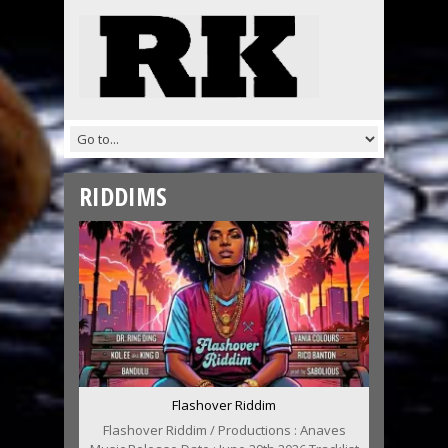
RIDDIMS
Flashover Riddim
Flashover Riddim / Productions : Anaves