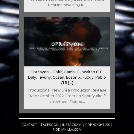
Rest In Powa King K...
Oprésyon – Oblik, Gambi G , Walton CLR,
Daly, Tiwony, Ocsen, Edson X, Fuckly, Pablo
CLR [...]
Productions : New Créa Production Release
Date : October 2022 Order on Spotify #kolè
#freethem #stopd...
CONTACT
|
FACEBOOK
|
INSTAGRAM
| COPYRIGHT 2001
RIDDIMKILLA.COM