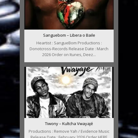
Sanguebom – Libera o Baile
Heartist : SangueBom Productions :
Donotcross-Records Release Date : March
2026 Order on Itunes, Deez...
Tiwony – Kultcha Vwayajé
Productions : Remove Yah / Evidence Music
Release Date : February 2026 Order HERE