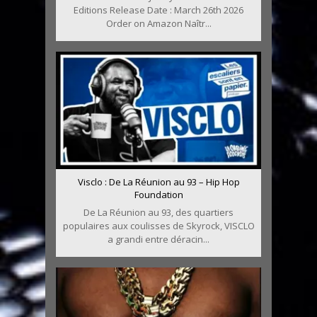
Editions Release Date : March 26th 2026
Order on Amazon Naîtr...
Visclo : De La Réunion au 93 – Hip Hop
Foundation
De La Réunion au 93, des quartiers
populaires aux coulisses de Skyrock, VISCLO
a grandi entre déracin...