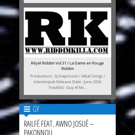
Réyèl Riddim Vol.31 / La Dame en Rouge
Riddim
Productions : Dj Kaprisson / Idéal Songs /
Intertenpub Release Date : June 2026
Tracklist : Guy Al Mc...
GY
RAILFÉ FEAT. AWNO JOSUÉ –
PAKONNOU