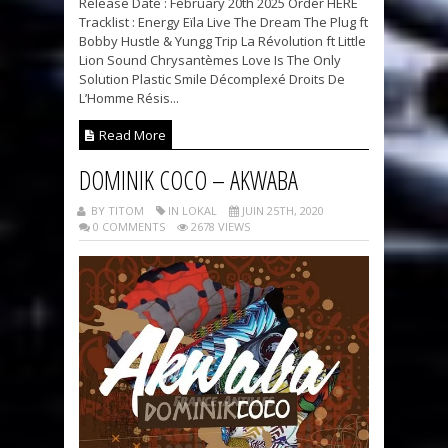
Release Date : February 20th 2025 Order HERE
Tracklist : Energy Eïla Live The Dream The Plug ft
Bobby Hustle & Yungg Trip La Révolution ft Little
Lion Sound Chrysantèmes Love Is The Only
Solution Plastic Smile Décomplexé Droits De
L’Homme Résis...
Read More
DOMINIK COCO – AKWABA
BY TITOM
IN LOKAL
JUIN 25TH, 2020
0 COMMENTS
2678 VIEWS