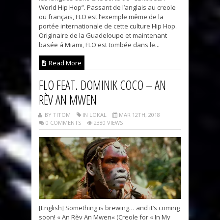
World Hip Hop”. Passant de l’anglais au creole
ou français, FLO est l’exemple même de la
portée internationale de cette culture Hip Hop.
Originaire de la Guadeloupe et maintenant
basée á Miami, FLO est tombée dans le...
Read More
FLO FEAT. DOMINIK COCO – AN
RÈV AN MWEN
BY TITOM
IN LOKAL
MAR 12TH, 2018
0 COMMENTS
2380 VIEWS
[English] Something is brewing… and it’s coming
soon! « An Rèv An Mwen« (Creole for « In My