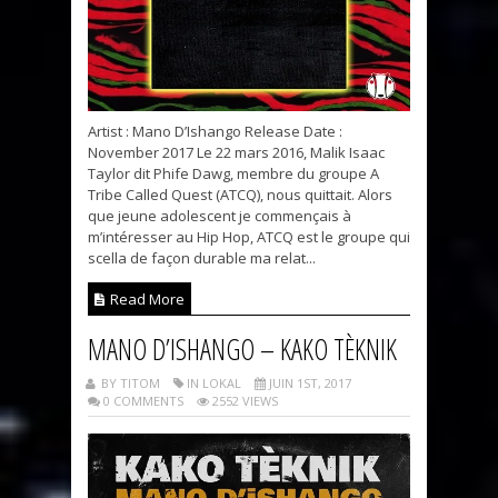
Artist : Mano D’Ishango Release Date :
November 2017 Le 22 mars 2016, Malik Isaac
Taylor dit Phife Dawg, membre du groupe A
Tribe Called Quest (ATCQ), nous quittait. Alors
que jeune adolescent je commençais à
m’intéresser au Hip Hop, ATCQ est le groupe qui
scella de façon durable ma relat...
Read More
MANO D’ISHANGO – KAKO TÈKNIK
BY TITOM
IN LOKAL
JUIN 1ST, 2017
0 COMMENTS
2552 VIEWS