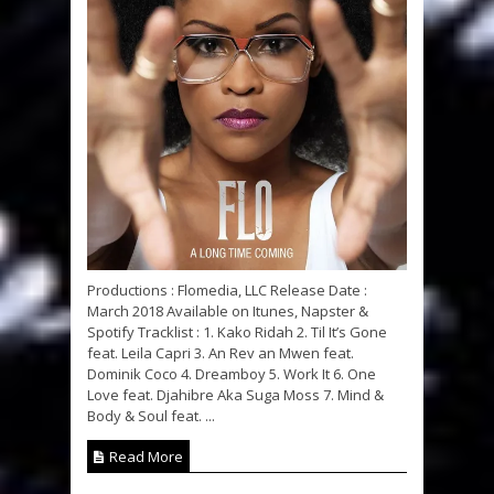
Productions : Flomedia, LLC Release Date :
March 2018 Available on Itunes, Napster &
Spotify Tracklist : 1. Kako Ridah 2. Til It’s Gone
feat. Leila Capri 3. An Rev an Mwen feat.
Dominik Coco 4. Dreamboy 5. Work It 6. One
Love feat. Djahibre Aka Suga Moss 7. Mind &
Body & Soul feat. ...
Read More