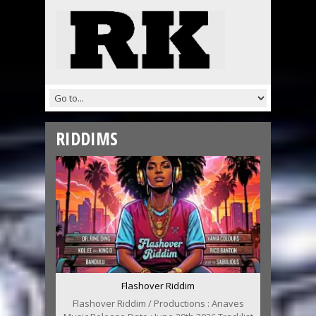
RIDDIMS
Flashover Riddim
Flashover Riddim / Productions : Anaves