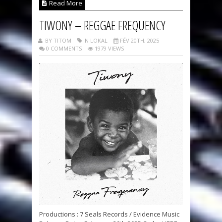
Read More
TIWONY – REGGAE FREQUENCY
BY TITOM
IN LOKAL
FÉV 20TH, 2025
0 COMMENTS
1979 VIEWS
Productions : 7 Seals Records / Evidence Music