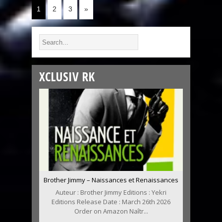
1
2
3
»
XCLUSIV RK
Brother Jimmy – Naissances et Renaissances
Auteur : Brother Jimmy Editions : Yekri
Editions Release Date : March 26th 2026
Order on Amazon Naîtr...