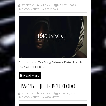
BY TITOM
IN LOKAL
MAR 6TH, 2026
0 COMMENTS
269 VIEWS
Productions : TeeBoog Release Date : March
2026 Order HERE...
Read More
TIWONY – JISTIS POU KLODO
BY TITOM
IN LOKAL
JUIL 29TH, 2025
0 COMMENTS
4480 VIEWS