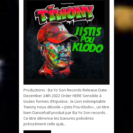
Productions : Ba Yo Son Records Release Date :
December 24th 2022 Order HERE Sensible à
toutes formes d’Injustice , le Lion indomptable
Tiwony nous dévoile « Jistis Pou Klodo« , un titre
bien Dancehall produit par Ba Yo Son records .
Ce titre dénonce les bavures policières
précisément celle qu&...