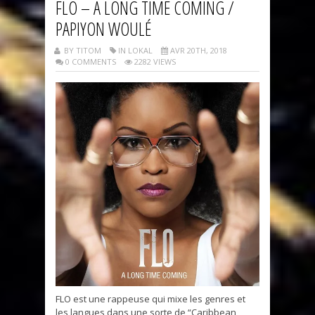
FLO – A LONG TIME COMING /
PAPIYON WOULÉ
BY TITOM
IN LOKAL
AVR 20TH, 2018
0 COMMENTS
2282 VIEWS
FLO est une rappeuse qui mixe les genres et
les langues dans une sorte de “Caribbean