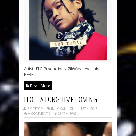
Artist : FLO Productions: ZikWave Available
HERE...
Read More
FLO – A LONG TIME COMING
BY TITOM
IN LOKAL
JUIL 17TH, 2018
0 COMMENTS
2817 VIEWS