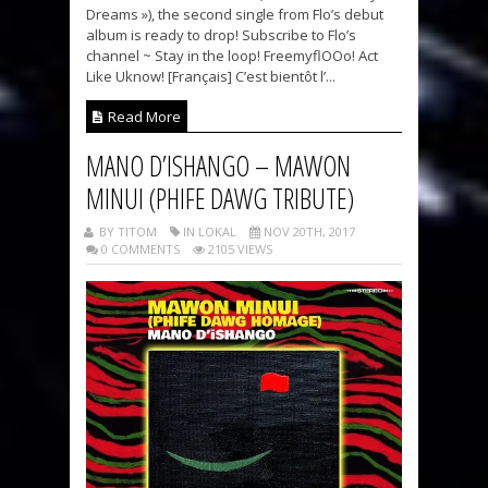
Dreams »), the second single from Flo’s debut
album is ready to drop! Subscribe to Flo’s
channel ~ Stay in the loop! FreemyflOOo! Act
Like Uknow! [Français] C’est bientôt l’...
Read More
MANO D’ISHANGO – MAWON
MINUI (PHIFE DAWG TRIBUTE)
BY TITOM
IN LOKAL
NOV 20TH, 2017
0 COMMENTS
2105 VIEWS