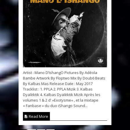
Artist : Mano D’IshangO Pictures By Adéola
Bambe Artwork By Floptwo Mix By Doub6 Beats
By Kalbas Mas Release Date : May 2017
Tracklist : 1. PPLA 2. PPLA Mizik 3. Kalbas
Dyalèktik 4. Kalbas Dyalèktik Mizik Après les
volumes 1 & 2 d' »Exotysme« , et la mixtape
« Fanbase » du duo iShango Sound...
Read More