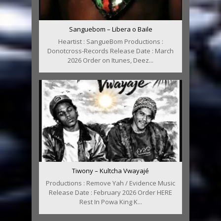
Sanguebom – Libera o Baile
Heartist : SangueBom Productions :
Donotcross-Records Release Date : March
2026 Order on Itunes, Deez...
Tiwony – Kultcha Vwayajé
Productions : Remove Yah / Evidence Music
Release Date : February 2026 Order HERE
Rest In Powa King K...