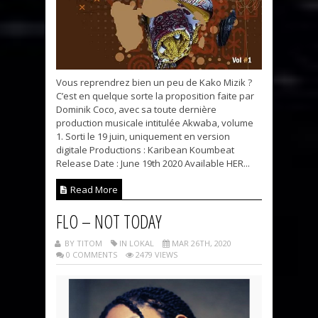
Vous reprendrez bien un peu de Kako Mizik ?
C’est en quelque sorte la proposition faite par
Dominik Coco, avec sa toute dernière
production musicale intitulée Akwaba, volume
1. Sorti le 19 juin, uniquement en version
digitale Productions : Karibean Koumbeat
Release Date : June 19th 2020 Available HER...
Read More
FLO – NOT TODAY
BY TITOM
IN LOKAL
MAR 26TH, 2020
0 COMMENTS
2479 VIEWS