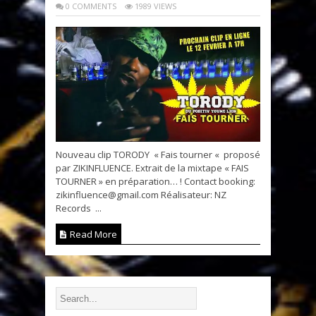
0 COMMENTS
1989 VIEWS
Nouveau clip TORODY « Fais tourner « proposé
par ZIKINFLUENCE. Extrait de la mixtape « FAIS
TOURNER » en préparation… ! Contact booking:
zikinfluence@gmail.com Réalisateur: NZ
Records ...
Read More