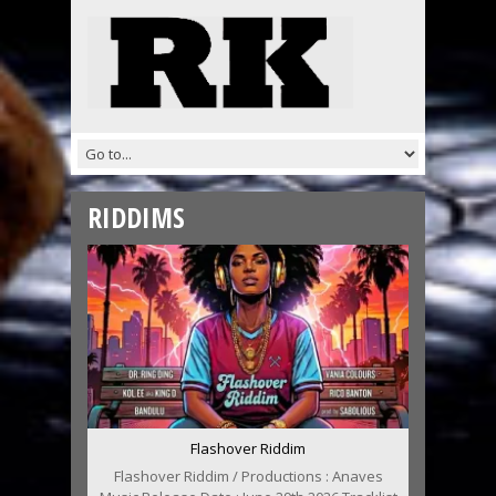
RIDDIMS
Flashover Riddim
Flashover Riddim / Productions : Anaves