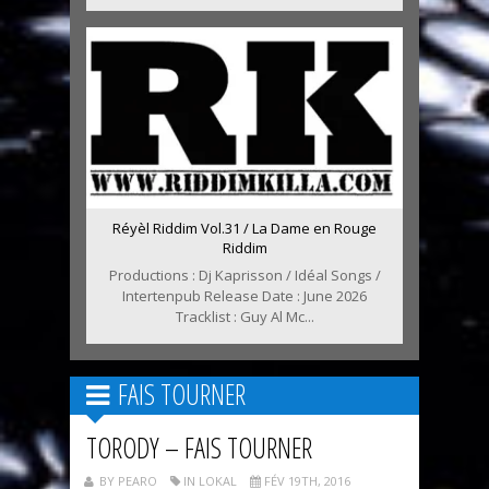
Réyèl Riddim Vol.31 / La Dame en Rouge
Riddim
Productions : Dj Kaprisson / Idéal Songs /
Intertenpub Release Date : June 2026
Tracklist : Guy Al Mc...
FAIS TOURNER
TORODY – FAIS TOURNER
BY PEARO
IN LOKAL
FÉV 19TH, 2016