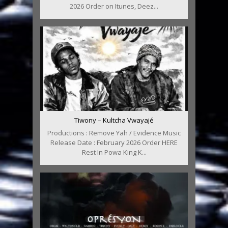
2026 Order on Itunes, Deez...
Tiwony – Kultcha Vwayajé
Productions : Remove Yah / Evidence Music
Release Date : February 2026 Order HERE
Rest In Powa King K...