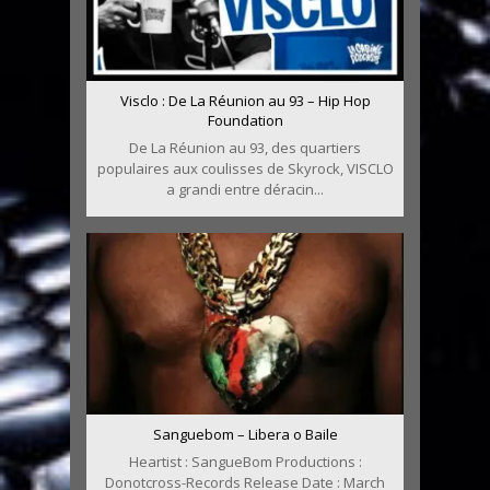
Visclo : De La Réunion au 93 – Hip Hop
Foundation
De La Réunion au 93, des quartiers
populaires aux coulisses de Skyrock, VISCLO
a grandi entre déracin...
Sanguebom – Libera o Baile
Heartist : SangueBom Productions :
Donotcross-Records Release Date : March