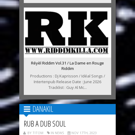
Réyèl Riddim Vol.31 / La Dame en Rouge
Riddim
Productions : Dj Kaprisson / Idéal Songs /
Intertenpub Release Date : June 2026
Tracklist : Guy Al Mc...
DANAKIL
RUB A DUB SOUL
BY TITOM
IN NEWS
NOV 17TH, 2023