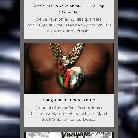
Visclo : De La Réunion au 93 – Hip Hop
Foundation
De La Réunion au 93, des quartiers
populaires aux coulisses de Skyrock, VISCLO
a grandi entre déracin...
Sanguebom – Libera o Baile
Heartist : SangueBom Productions :
Donotcross-Records Release Date : March
2026 Order on Itunes, Deez...