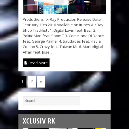
Productions : X-Ray Production Release Date :
February 19th 2016 Available on Itunes & XRay-
Shop Tracklist : 1. Digital Luvin feat. Bazil 2.
Politic Man feat. Soom T 3. Come Inna Di Dance
feat. George Palmer 4. Saudades feat. Flavia
Coelho 5. Crazy feat. Taiwan Mc 6. Manudigital
Affair feat. Jose...
Read More
1
2
»
XCLUSIV RK