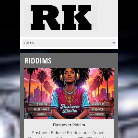
RIDDIMS
Flashover Riddim
Flashover Riddim / Productions : Anaves