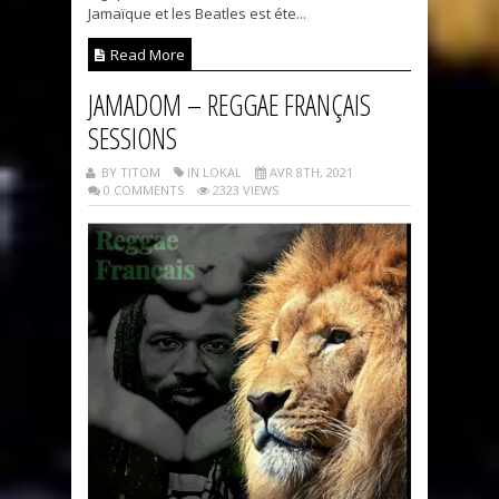
Jamaïque et les Beatles est éte...
Read More
JAMADOM – REGGAE FRANÇAIS
SESSIONS
BY TITOM
IN LOKAL
AVR 8TH, 2021
0 COMMENTS
2323 VIEWS