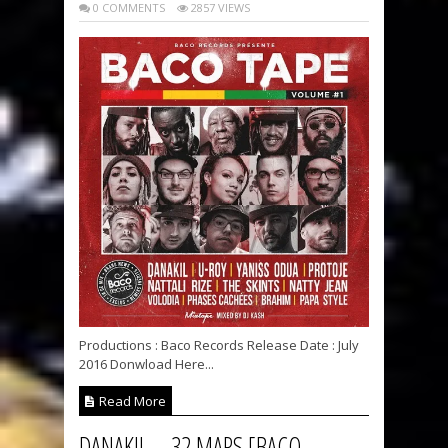
0 COMMENTS
2857 VIEWS
Productions : Baco Records Release Date : July
2016 Donwload Here...
Read More
DANAKIL – 32 MARS [BACO