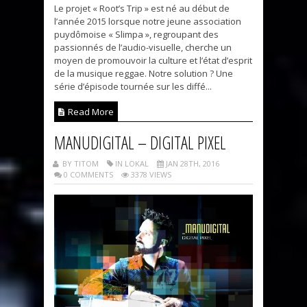
Le projet « Root’s Trip » est né au début de
l’année 2015 lorsque notre jeune association
puydômoise « Slimpa », regroupant des
passionnés de l’audio-visuelle, cherche un
moyen de promouvoir la culture et l’état d’esprit
de la musique reggae. Notre solution ? Une
série d’épisode tournée sur les diffé...
Read More
MANUDIGITAL – DIGITAL PIXEL
BY TITOM
IN LOKAL
JAN 28TH, 2016
0 COMMENTS
3378 VIEWS