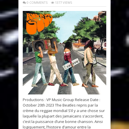
0 COMMENTS
1377 VIEWS
Productions : VP Music Group Release Date :
October 20th 2023 The Beatles repris par la
crème du reggae mondial S’il y a une chose sur
laquelle la plupart des Jamaïcains s’accordent,
c’est la puissance d’une bonne chanson. Ainsi
logiquement, l’histoire d’amour entre la