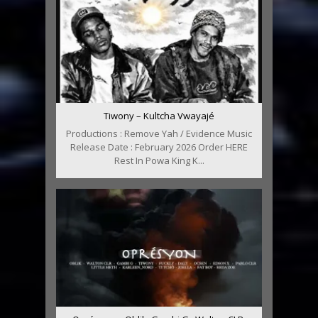
Tiwony – Kultcha Vwayajé
Productions : Remove Yah / Evidence Music
Release Date : February 2026 Order HERE
Rest In Powa King K...