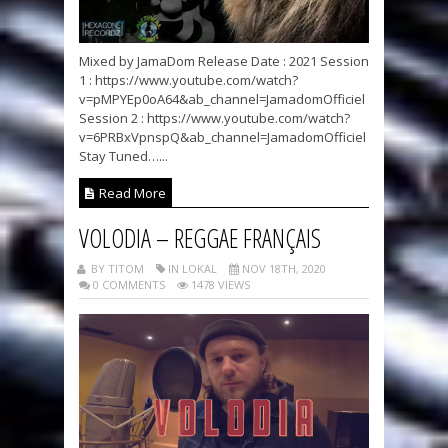
Mixed by JamaDom Release Date : 2021 Session
1 : https://www.youtube.com/watch?
v=pMPYEp0oA64&ab_channel=JamadomOfficiel
Session 2 : https://www.youtube.com/watch?
v=6PRBxVpnspQ&ab_channel=JamadomOfficiel
Stay Tuned…...
Read More
VOLODIA – REGGAE FRANÇAIS
BY TITOM
IN LOKAL
NOV 18TH, 2020
0 COMMENTS
1478 VIEWS