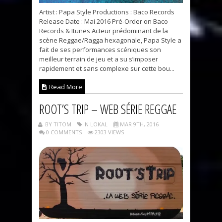
Artist : Papa Style Productions : Baco Records
Release Date : Mai 2016 Pré-Order on Baco
Records & Itunes Acteur prédominant de la
scène Reggae/Ragga hexagonale, Papa Style a
fait de ses performances scéniques son
meilleur terrain de jeu et a su s’imposer
rapidement et sans complexe sur cette bou...
Read More
ROOT’S TRIP – WEB SÉRIE REGGAE
BY TITOM
IN LOKAL
MAR 9TH, 2016
0 COMMENTS
2303 VIEWS