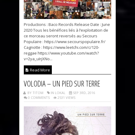
Productions : Baco Records Release Date : June
2020 Tous les bénéfices liés à l’exploitation de
ce morceau seront reversés au Secours
Populaire : https://www.secourspopulaire.fr/
Cagnotte : https://www.leetchi.com/c/120-
reggae https://www.youtube.com/watch?
v=2ya_uIrjXNo...
Read More
VOLODIA – UN PIED SUR TERRE
BY TITOM
IN LOKAL
SEP 3RD, 2016
0 COMMENTS
2531 VIEWS