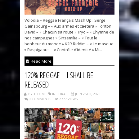
Volodia – Reggae Français Mash Up : Serge
Gainsbourg – « Aux armes et caetera » Tonton
David – « Chacun sa route » Tryo – « L’hymne de
nos campagnes » Sinsemilia – « Tout le
bonheur du monde » K2R Riddim – « Le masque
» Raspigaous – « Contrôle d’identité » Mi...
Read More
120% REGGAE – I SHALL BE
RELEASED
BY TITOM
IN LOKAL
JUIN 25TH, 2020
0 COMMENTS
2777 VIEWS