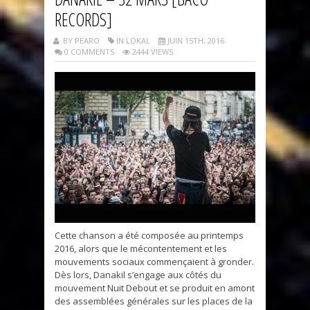
RECORDS]
BY PEARO
IN LOKAL
JUIN 15TH, 2016
0 COMMENTS
2444 VIEWS
Cette chanson a été composée au printemps
2016, alors que le mécontentement et les
mouvements sociaux commençaient à gronder.
Dès lors, Danakil s’engage aux côtés du
mouvement Nuit Debout et se produit en amont
des assemblées générales sur les places de la