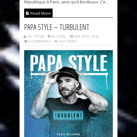
République à Paris, ainsi qu’à Bordeaux. C’e...
Read More
PAPA STYLE – TURBULENT
BY TITOM
IN LOKAL
AVR 29TH, 2016
0 COMMENTS
2321 VIEWS