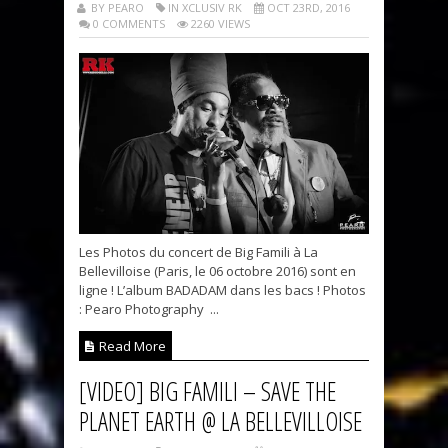
BY PEARO
IN XCLUSIV RK
OCT 23RD, 2016
0 COMMENTS
2260 VIEWS
Les Photos du concert de Big Famili à La
Bellevilloise (Paris, le 06 octobre 2016) sont en
ligne ! L’album BADADAM dans les bacs ! Photos
: Pearo Photography ...
Read More
[VIDEO] BIG FAMILI – SAVE THE
PLANET EARTH @ LA BELLEVILLOISE