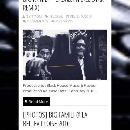
REMIX)
BY TITOM
IN LOKAL
FÉV 2ND, 2018
0 COMMENTS
2529 VIEWS
Productions : Black House Music & Flavour
Production Release Date : February 2018...
Read More
[PHOTOS] BIG FAMILI @ LA
BELLEVILLOISE 2016