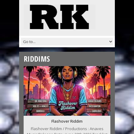
RIDDIMS
Flashover Riddim
Flashover Riddim / Productions : Anaves