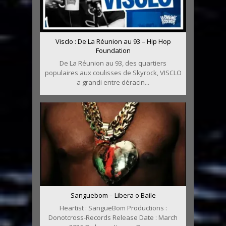
Visclo : De La Réunion au 93 – Hip Hop
Foundation
De La Réunion au 93, des quartiers
populaires aux coulisses de Skyrock, VISCLO
a grandi entre déracin...
Sanguebom – Libera o Baile
Heartist : SangueBom Productions :
Donotcross-Records Release Date : March