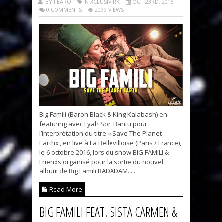
BY PEARO
IN XCLUSIV RK
OCT 23RD, 2016
0 COMMENTS
2099 VIEWS
Big Famili (Baron Black & King Kalabash) en
featuring avec Fyah Son Bantu pour
l’interprétation du titre « Save The Planet
Earth« , en live à La Bellevilloise (Paris / France),
le 6 octobre 2016, lors du show BIG FAMILI &
Friends organisé pour la sortie du nouvel
album de Big Famili BADADAM. ...
Read More
BIG FAMILI FEAT. SISTA CARMEN &