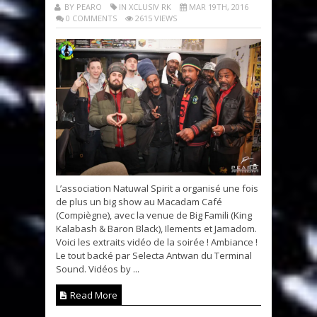
BY PEARO
IN XCLUSIV RK
MAR 19TH, 2016
0 COMMENTS
2615 VIEWS
L’association Natuwal Spirit a organisé une fois
de plus un big show au Macadam Café
(Compiègne), avec la venue de Big Famili (King
Kalabash & Baron Black), Ilements et Jamadom.
Voici les extraits vidéo de la soirée ! Ambiance !
Le tout backé par Selecta Antwan du Terminal
Sound. Vidéos by ...
Read More