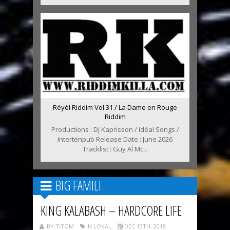
Réyèl Riddim Vol.31 / La Dame en Rouge
Riddim
Productions : Dj Kaprisson / Idéal Songs /
Intertenpub Release Date : June 2026
Tracklist : Guy Al Mc...
BIG FAMILI
KING KALABASH – HARDCORE LIFE
BY TITOM
IN LOKAL
DÉC 13TH, 2018