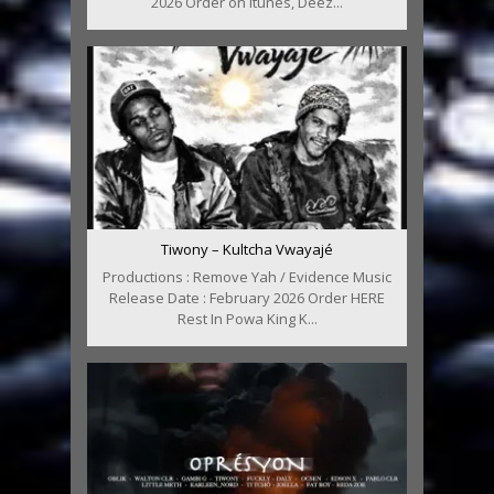
2026 Order on Itunes, Deez...
Tiwony – Kultcha Vwayajé
Productions : Remove Yah / Evidence Music
Release Date : February 2026 Order HERE
Rest In Powa King K...