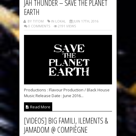
JAH THUNDER – SAVE THE PLANET
EARTH
BY TITOM
IN LOKAL
JUIN 17TH, 2016
0 COMMENTS
2191 VIEWS
Productions : Flavour Production / Black House
Music Release Date : June 2016...
Read More
[VIDEOS] BIG FAMILI, ILEMENTS &
JAMADOM @ COMPIÈGNE