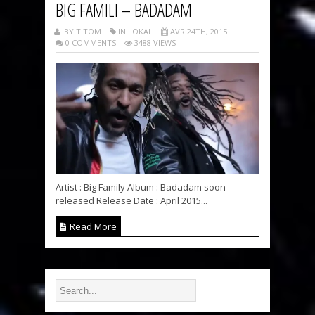
BIG FAMILI – BADADAM
BY TITOM
IN LOKAL
AVR 24TH, 2015
0 COMMENTS
3488 VIEWS
Artist : Big Family Album : Badadam soon
released Release Date : April 2015...
Read More