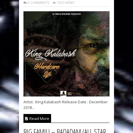
0 COMMENTS
1513 VIEWS
Artist : King Kalabash Release Date : December
2018...
Read More
BIG FAMILI – BADADAM (ALL STAR