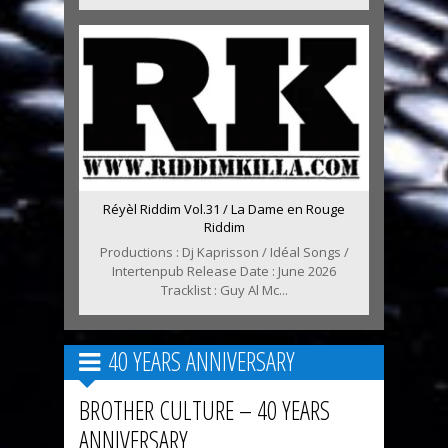
Réyèl Riddim Vol.31 / La Dame en Rouge
Riddim
Productions : Dj Kaprisson / Idéal Songs /
Intertenpub Release Date : June 2026
Tracklist : Guy Al Mc...
40 YEARS ANNIVERSARY
BROTHER CULTURE – 40 YEARS
ANNIVERSARY