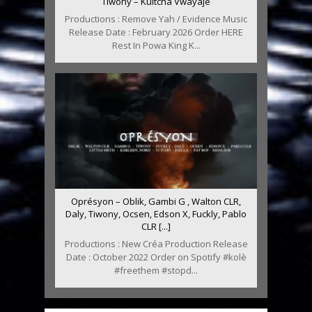
Tiwony – Kultcha Vwayajé
Productions : Remove Yah / Evidence Music
Release Date : February 2026 Order HERE
Rest In Powa King K...
Oprésyon – Oblik, Gambi G , Walton CLR,
Daly, Tiwony, Ocsen, Edson X, Fuckly, Pablo
CLR [...]
Productions : New Créa Production Release
Date : October 2022 Order on Spotify #kolè
#freethem #stopd...