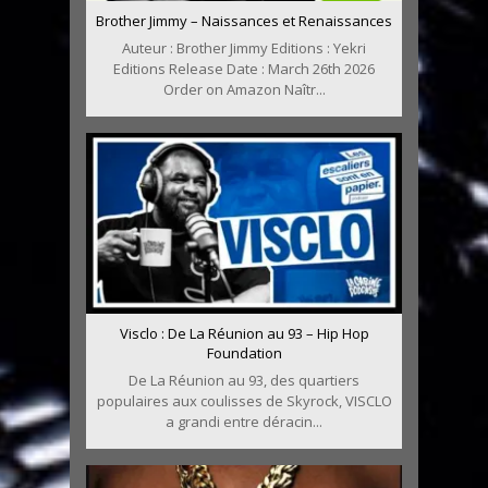
Brother Jimmy – Naissances et Renaissances
Auteur : Brother Jimmy Editions : Yekri
Editions Release Date : March 26th 2026
Order on Amazon Naîtr...
Visclo : De La Réunion au 93 – Hip Hop
Foundation
De La Réunion au 93, des quartiers
populaires aux coulisses de Skyrock, VISCLO
a grandi entre déracin...