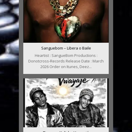
Sanguebom – Libera o Baile
Heartist : SangueBom Productions :
Donotcross-Records Release Date : March
2026 Order on Itunes, Deez...