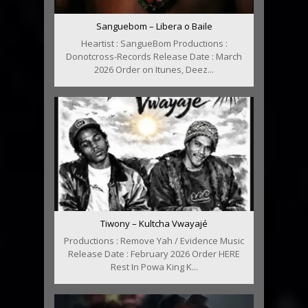
Sanguebom – Libera o Baile
Heartist : SangueBom Productions :
Donotcross-Records Release Date : March
2026 Order on Itunes, Deez...
Tiwony – Kultcha Vwayajé
Productions : Remove Yah / Evidence Music
Release Date : February 2026 Order HERE
Rest In Powa King K...