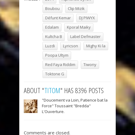
Boubou
Clip Mizik
Défunt Kemar
DJ PIWYX
Edalam
Kporal Maiky
Kultcha B
Label Defmaster
Luzdi
Lyricson
Mighy Ki la
Poopa Ultym
Red Faya Riddim
Tiwony
Toktone G
ABOUT "
TITOM
" HAS 8396 POSTS
"Doucement va Loin, Patience bat la
Force" Toussaint "Bredda"
L'Ouverture.
Comments are closed.