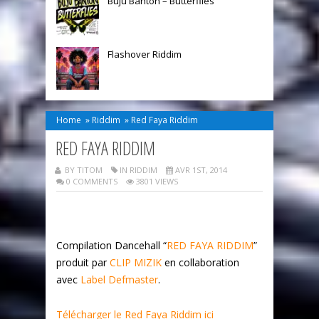
Buju Banton – Butterflies
Flashover Riddim
Home
»
Riddim
»
Red Faya Riddim
RED FAYA RIDDIM
BY TITOM
IN
RIDDIM
AVR 1ST, 2014
0 COMMENTS
3801 VIEWS
Compilation Dancehall “
RED FAYA RIDDIM
”
produit par
CLIP MIZIK
en collaboration
avec
Label Defmaster
.
Télécharger le Red Faya Riddim ici