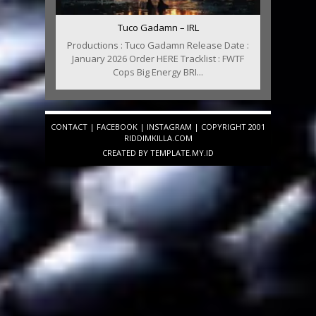
Tuco Gadamn – IRL
Productions : Tuco Gadamn Release Date :
January 2026 Order HERE Tracklist : FWTF
Cops Big Energy BRI...
CONTACT
|
FACEBOOK
|
INSTAGRAM
| COPYRIGHT 2001
RIDDIMKILLA.COM
CREATED BY
TEMPLATE
.MY.ID