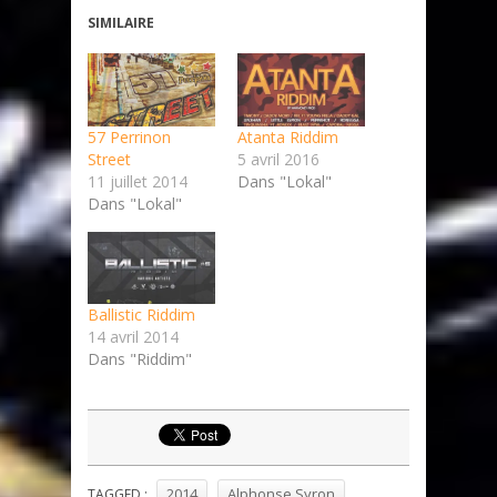
SIMILAIRE
57 Perrinon
Atanta Riddim
Street
5 avril 2016
11 juillet 2014
Dans "Lokal"
Dans "Lokal"
Ballistic Riddim
14 avril 2014
Dans "Riddim"
2014
Alphonse Syron
TAGGED :