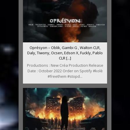
Oprésyon – Oblik, Gambi G , Walton CLR,
Daly, Tiwony, Ocsen, Edson X, Fuckly, Pablo
CLR [...]
Productions : New Créa Production Release
Date : October 2022 Order on Spotify #kolè
#freethem #stopd...