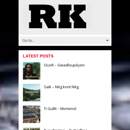
LATEST POSTS
OLivR – Gwadloupéyen
Saïk – Nèg kont Nèg
Ti Gullit – Mortenol