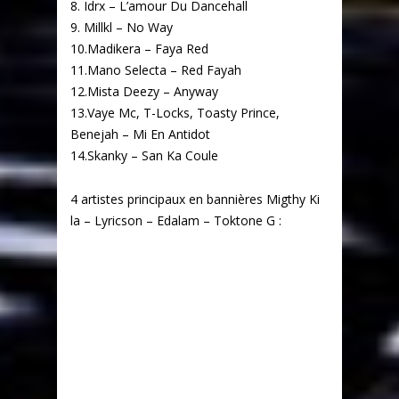
8. Idrx – L’amour Du Dancehall
9. Millkl – No Way
10.Madikera – Faya Red
11.Mano Selecta – Red Fayah
12.Mista Deezy – Anyway
13.Vaye Mc, T-Locks, Toasty Prince,
Benejah – Mi En Antidot
14.Skanky – San Ka Coule
4 artistes principaux en bannières Migthy Ki
la – Lyricson – Edalam – Toktone G :