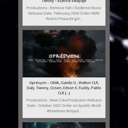
Tiwony – Kultcha Vwayajé
Productions : Remove Yah / Evidence Music
Release Date : February 2026 Order HERE
Rest In Powa King K...
Oprésyon – Oblik, Gambi G , Walton CLR,
Daly, Tiwony, Ocsen, Edson X, Fuckly, Pablo
CLR [...]
Productions : New Créa Production Release
Date : October 2022 Order on Spotify #kolè
#freethem #stopd...