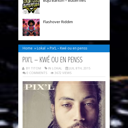
Buju Banton – Butterflies
Flashover Riddim
Home
»
Lokal
»
Pix’L – Kwé ou en penss
PIX’L – KWÉ OU EN PENSS
BY TITOM
IN
LOKAL
JUIL 8TH, 2015
0 COMMENTS
3672 VIEWS