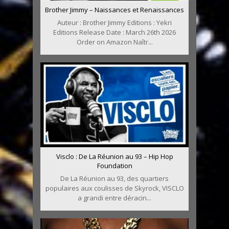
Brother Jimmy – Naissances et Renaissances
Auteur : Brother Jimmy Editions : Yekri
Editions Release Date : March 26th 2026
Order on Amazon Naîtr...
Visclo : De La Réunion au 93 – Hip Hop
Foundation
De La Réunion au 93, des quartiers
populaires aux coulisses de Skyrock, VISCLO
a grandi entre déracin...