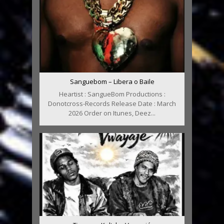
Sanguebom – Libera o Baile
Heartist : SangueBom Productions :
Donotcross-Records Release Date : March
2026 Order on Itunes, Deez...