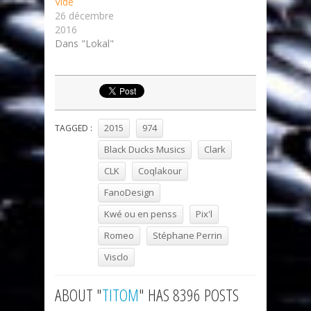
Vide
26 décembre
2016
Dans "Lokal"
2015
974
TAGGED :
Black Ducks Musics
Clark
CLK
Coqlakour
FanoDesign
Kwé ou en penss
Pix'l
Romeo
Stéphane Perrin
Visclo
ABOUT "
TITOM
" HAS 8396 POSTS