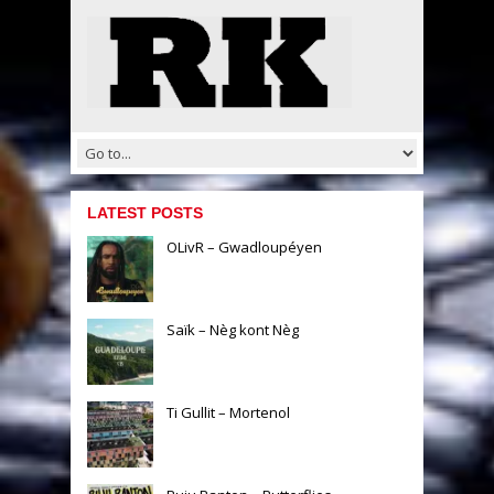
LATEST POSTS
OLivR – Gwadloupéyen
Saïk – Nèg kont Nèg
Ti Gullit – Mortenol