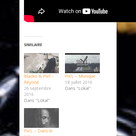
SIMILAIRE
Blacko & Pix’l –
Pix’L – Musique
Réyoné
18 juillet 2016
26 septembre
Dans "Lokal"
2016
Dans "Lokal"
Pix’L – Dans le