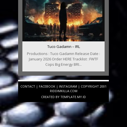
Tuco Gadamn – IRL
Productions : Tuco Gadamn Release Date :
January 2026 Order HERE Tracklist : FWTF
Cops Big Energy BRI...
CONTACT
|
FACEBOOK
|
INSTAGRAM
| COPYRIGHT 2001
RIDDIMKILLA.COM
CREATED BY
TEMPLATE
.MY.ID