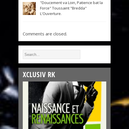
"Doucement va Loin, Patience bat la
Force" Toussaint "Bredda"
L'Ouverture.
Comments are closed.
XCLUSIV RK