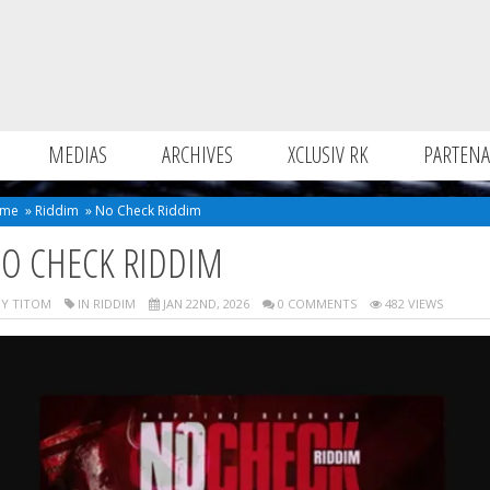
MEDIAS
ARCHIVES
XCLUSIV RK
PARTENA
me
»
Riddim
»
No Check Riddim
O CHECK RIDDIM
Y TITOM
IN
RIDDIM
JAN 22ND, 2026
0 COMMENTS
482 VIEWS