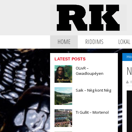
HOME
RIDDIMS
LOKAL
Ho
LATEST POSTS
N
OLivR –
Gwadloupéyen
B
Saïk – Nèg kont Nèg
Ti Gullit – Mortenol