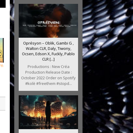
Oprésyon – Oblik, Gambi G ,
Walton CLR, Daly, Tiwony,
Ocsen, Edson X, Fuckly, Pablo
CLR [...]
im
Productions : New Créa
Production Release Date :
October 2022 Order on Spotify
#kolè #freethem #stopd...