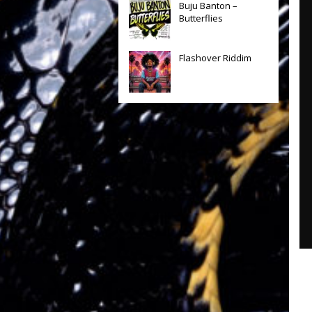
Buju Banton –
Butterflies
Flashover Riddim