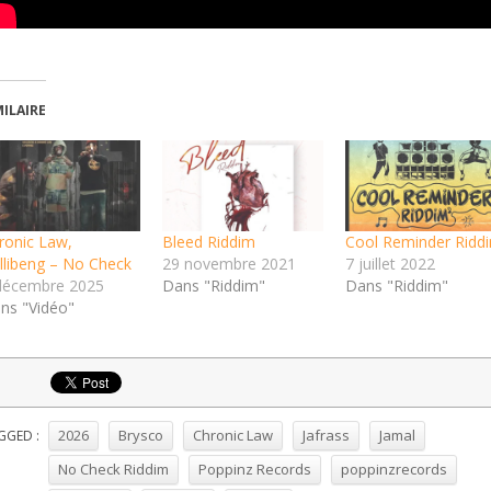
MILAIRE
ronic Law,
Bleed Riddim
Cool Reminder Ridd
illibeng – No Check
29 novembre 2021
7 juillet 2022
décembre 2025
Dans "Riddim"
Dans "Riddim"
ns "Vidéo"
2026
Brysco
Chronic Law
Jafrass
Jamal
GGED :
No Check Riddim
Poppinz Records
poppinzrecords