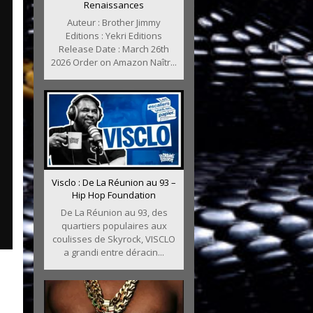
Renaissances
Auteur : Brother Jimmy
Editions : Yekri Editions
Release Date : March 26th
2026 Order on Amazon Naîtr...
Visclo : De La Réunion au 93 –
Hip Hop Foundation
De La Réunion au 93, des
quartiers populaires aux
coulisses de Skyrock, VISCLO
a grandi entre déracin...