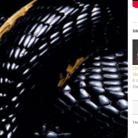
SI
Ch
Sk
6 
Da
TA