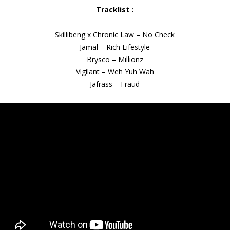
Tracklist :
Skillibeng x Chronic Law – No Check
Jamal – Rich Lifestyle
Brysco – Millionz
Vigilant – Weh Yuh Wah
Jafrass – Fraud