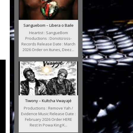
Sanguebom – Libera o Baile
Heartist : SangueBom
Productions : Donotcross-
Records Release Date : March
2026 Order on Itunes, Deez...
Tiwony – Kultcha Vwayajé
Productions : Remove Yah /
Evidence Music Release Date :
February 2026 Order HERE
Rest In Powa King K...