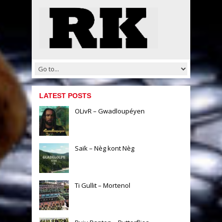
LATEST POSTS
OLivR – Gwadloupéyen
Saïk – Nèg kont Nèg
Ti Gullit – Mortenol