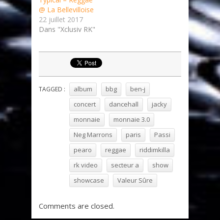
@ La Bellevilloise
22 juillet 2017
Dans "Xclusiv RK"
album
bbg
ben-j
TAGGED :
concert
dancehall
jacky
monnaie
monnaie 3.0
Neg Marrons
paris
Passi
pearo
reggae
riddimkilla
rk video
secteur a
show
showcase
Valeur Sûre
Comments are closed.