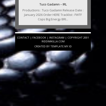
Tuco Gadamn – IRL
Productions : Tuco Gadamn Release Date :
January 2026 Order HERE Tracklist : FWTF
Cops Big Energy BRI...
CONTACT
|
FACEBOOK
|
INSTAGRAM
| COPYRIGHT 2001
RIDDIMKILLA.COM
CREATED BY
TEMPLATE
.MY.ID