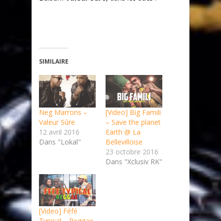
SIMILAIRE
Neg Marrons –
[Video] Big Famili
Valeur Sûre
– Save the planet
12 avril 2016
Earth @ La
Dans "Lokal"
Bellevilloise
23 octobre 2016
Dans "Xclusiv RK"
[Video] Féfé
Typical – Reggae