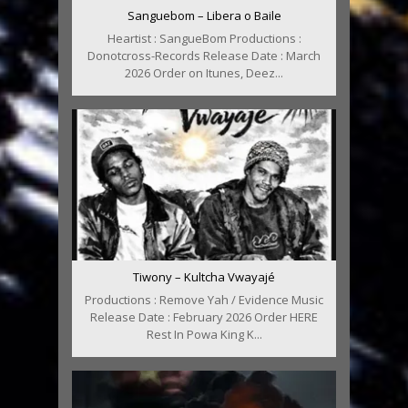
Sanguebom – Libera o Baile
Heartist : SangueBom Productions :
Donotcross-Records Release Date : March
2026 Order on Itunes, Deez...
Tiwony – Kultcha Vwayajé
Productions : Remove Yah / Evidence Music
Release Date : February 2026 Order HERE
Rest In Powa King K...