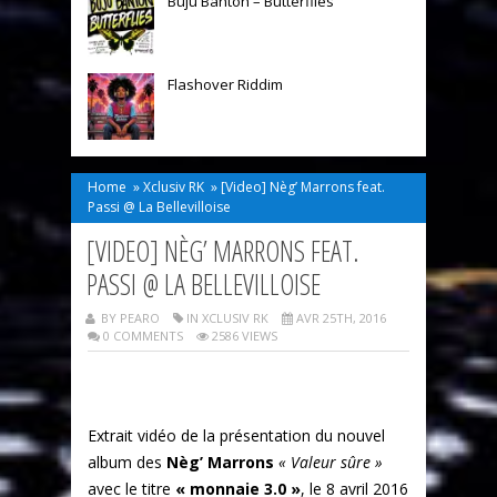
Buju Banton – Butterflies
Flashover Riddim
Home
»
Xclusiv RK
»
[Video] Nèg’ Marrons feat.
Passi @ La Bellevilloise
[VIDEO] NÈG’ MARRONS FEAT.
PASSI @ LA BELLEVILLOISE
BY PEARO
IN
XCLUSIV RK
AVR 25TH, 2016
0 COMMENTS
2586 VIEWS
Extrait vidéo de la présentation du nouvel
album des
Nèg’ Marrons
« Valeur sûre »
avec le titre
« monnaie 3.0 »
, le 8 avril 2016