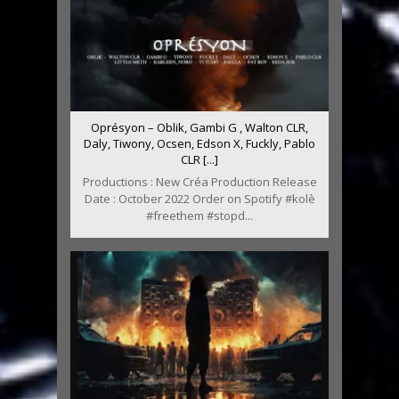
Oprésyon – Oblik, Gambi G , Walton CLR,
Daly, Tiwony, Ocsen, Edson X, Fuckly, Pablo
CLR [...]
Productions : New Créa Production Release
Date : October 2022 Order on Spotify #kolè
#freethem #stopd...