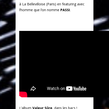
à La Bellevilloise (Paris) en featuring avec
l’homme que l’on nomme
PASSI
.
L’album
Valeur Sûre
, dans les bacs !