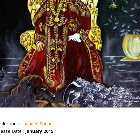
oductions :
Iaahden Sounds
lease Date :
January 2015