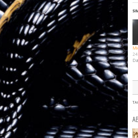
SI
Mi
24
Da
TA
A