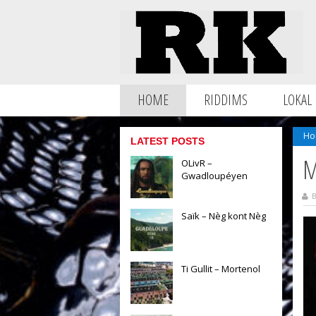
HOME
RIDDIMS
LOKAL
Ho
LATEST POSTS
M
OLivR –
Gwadloupéyen
B
Saïk – Nèg kont Nèg
Ti Gullit – Mortenol