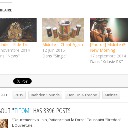
MILAIRE
dnite – Ride Tru
Midnite – Chant Again
[Photos] Midnite @
 novembre 2014
12 juin 2015
New Morning
ns "News"
Dans "Single"
17 septembre 2014
Dans "Xclusiv RK"
2015
Iaahden Sounds
Lion On A Throne
Midnite
GGED :
BOUT "
TITOM
" HAS 8396 POSTS
"Doucement va Loin, Patience bat la Force" Toussaint "Bredda"
L'Ouverture.