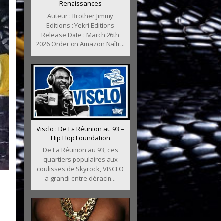
Renaissances
Auteur : Brother Jimmy
Editions : Yekri Editions
Release Date : March 26th
2026 Order on Amazon Naîtr...
Visclo : De La Réunion au 93 –
Hip Hop Foundation
De La Réunion au 93, des
quartiers populaires aux
coulisses de Skyrock, VISCLO
a grandi entre déracin...