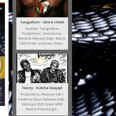
Sanguebom – Libera o Baile
Heartist : SangueBom
Productions : Donotcross-
Records Release Date : March
2026 Order on Itunes, Deez...
Tiwony – Kultcha Vwayajé
Productions : Remove Yah /
Evidence Music Release Date :
February 2026 Order HERE
Rest In Powa King K...