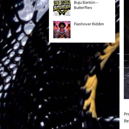
Buju Banton –
Butterflies
Flashover Riddim
Pr
Re