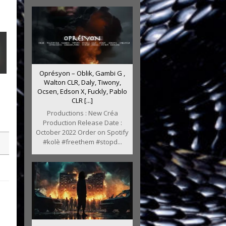
Oprésyon – Oblik, Gambi G ,
Walton CLR, Daly, Tiwony,
Ocsen, Edson X, Fuckly, Pablo
CLR [...]
Productions : New Créa
Production Release Date :
October 2022 Order on Spotify
#kolè #freethem #stopd...