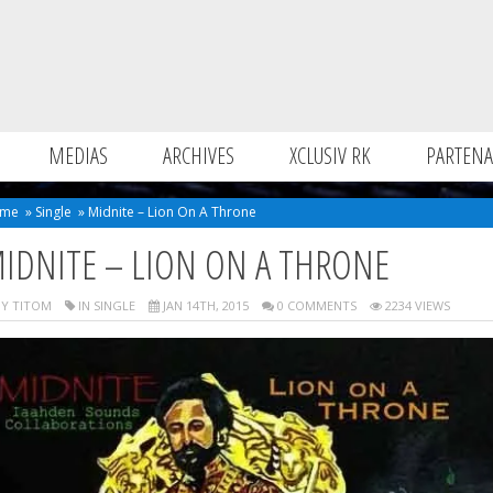
MEDIAS
ARCHIVES
XCLUSIV RK
PARTENA
me
»
Single
»
Midnite – Lion On A Throne
IDNITE – LION ON A THRONE
Y TITOM
IN
SINGLE
JAN 14TH, 2015
0 COMMENTS
2234 VIEWS