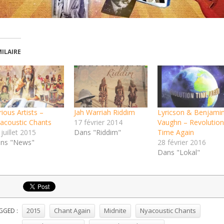
MILAIRE
rious Artists –
Jah Warriah Riddim
Lyricson & Benjami
acoustic Chants
17 février 2014
Vaughn – Revolution
juillet 2015
Dans "Riddim"
Time Again
ns "News"
28 février 2016
Dans "Lokal"
2015
Chant Again
Midnite
Nyacoustic Chants
GGED :