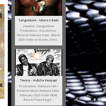
Sanguebom – Libera o Baile
Heartist : SangueBom
Productions : Donotcross-
Records Release Date : March
2026 Order on Itunes, Deez...
Tiwony – Kultcha Vwayajé
Productions : Remove Yah /
Evidence Music Release Date :
February 2026 Order HERE
Rest In Powa King K...