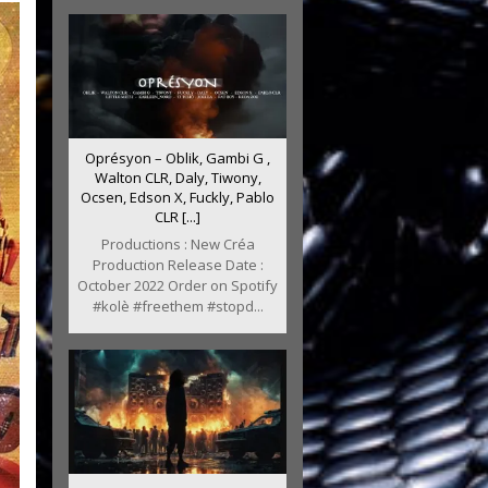
Oprésyon – Oblik, Gambi G ,
Walton CLR, Daly, Tiwony,
Ocsen, Edson X, Fuckly, Pablo
CLR [...]
Productions : New Créa
Production Release Date :
October 2022 Order on Spotify
#kolè #freethem #stopd...