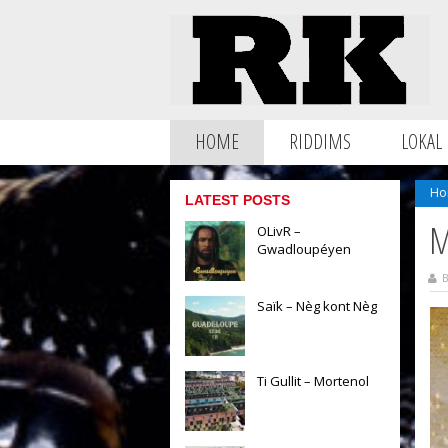
HOME
RIDDIMS
LOKAL
Ho
LATEST POSTS
M
OLivR –
Gwadloupéyen
B
Saïk – Nèg kont Nèg
Ti Gullit – Mortenol