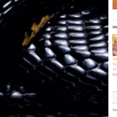
SI
Va
Ny
16 
Da
TA