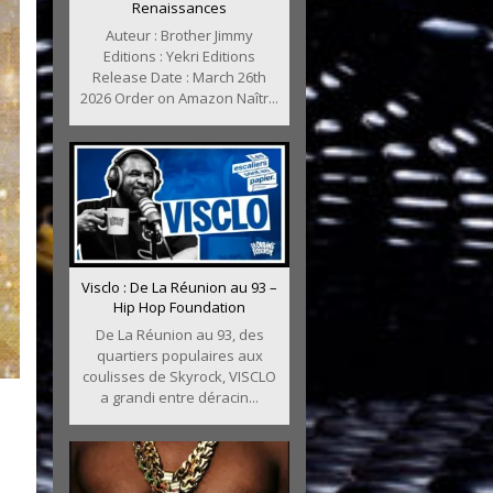
Renaissances
Auteur : Brother Jimmy
Editions : Yekri Editions
Release Date : March 26th
2026 Order on Amazon Naîtr...
Visclo : De La Réunion au 93 –
Hip Hop Foundation
De La Réunion au 93, des
quartiers populaires aux
coulisses de Skyrock, VISCLO
a grandi entre déracin...