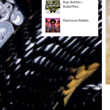
Buju Banton –
Butterflies
Flashover Riddim