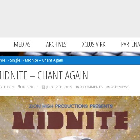
MEDIAS
ARCHIVES
XCLUSIV RK
PARTENA
me
»
Single
»
Midnite – Chant Again
IDNITE – CHANT AGAIN
Y TITOM
IN
SINGLE
JUIN 12TH, 2015
0 COMMENTS
2815 VIEWS