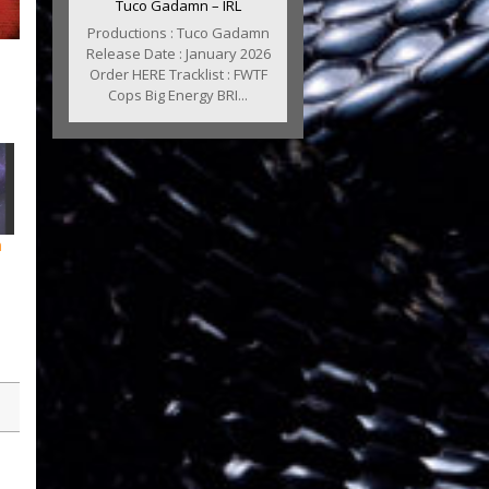
Tuco Gadamn – IRL
Productions : Tuco Gadamn
Release Date : January 2026
Order HERE Tracklist : FWTF
Cops Big Energy BRI...
n