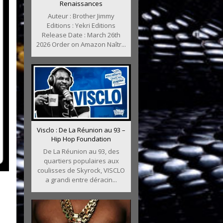
Renaissances
Auteur : Brother Jimmy
Editions : Yekri Editions
Release Date : March 26th
2026 Order on Amazon Naîtr...
Visclo : De La Réunion au 93 –
Hip Hop Foundation
De La Réunion au 93, des
quartiers populaires aux
coulisses de Skyrock, VISCLO
a grandi entre déracin...