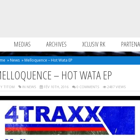
MEDIAS
ARCHIVES
XCLUSIV RK
PARTENA
me
»
News
»
Melloquence – Hot Wata EP
ELLOQUENCE – HOT WATA EP
Y TITOM
IN
NEWS
FÉV 10TH, 2016
0 COMMENTS
2487 VIEWS