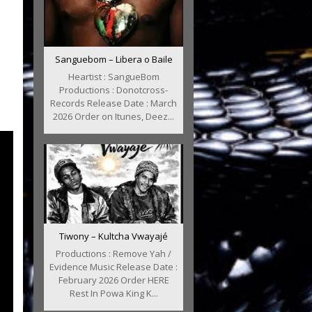
Sanguebom – Libera o Baile
Heartist : SangueBom
Productions : Donotcross-
Records Release Date : March
2026 Order on Itunes, Deez...
Tiwony – Kultcha Vwayajé
Productions : Remove Yah /
Evidence Music Release Date :
February 2026 Order HERE
Rest In Powa King K...