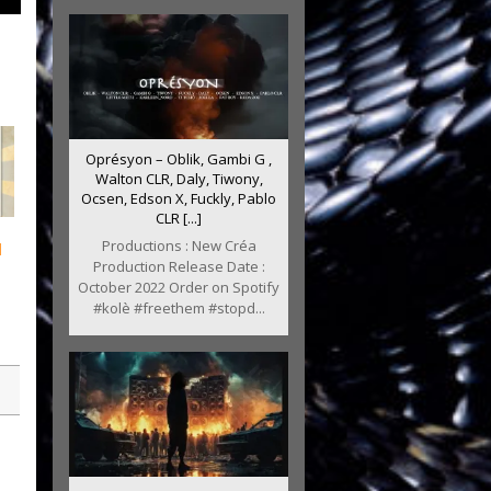
Oprésyon – Oblik, Gambi G ,
Walton CLR, Daly, Tiwony,
Ocsen, Edson X, Fuckly, Pablo
CLR [...]
Productions : New Créa
d
Production Release Date :
October 2022 Order on Spotify
#kolè #freethem #stopd...