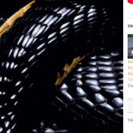
SI
Me
Ro
Ho
13
Da
TA