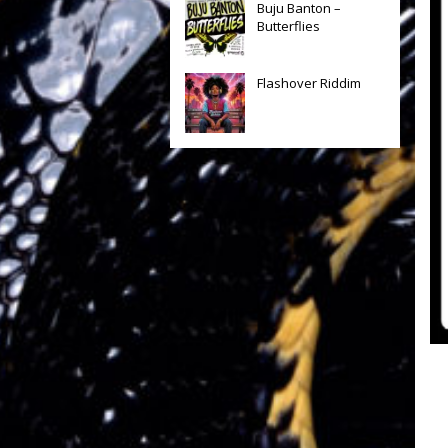
Buju Banton –
Butterflies
Flashover Riddim