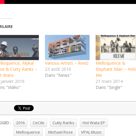
MILAIRE
lloquence, Mykal
Various Artists – Reelz
Melloquence &
se & Cutty Ranks –
23 août 2016
Elephant Man – Hol
t Wata
Dans "News"
Me
 janvier 2016
21 mars 2014
ns "Vidéo"
Dans "Single"
2016
CeCile
Cutty Ranks
Hot Wata EP
GGED :
Melloquence
Michael Rose
VPAL Music