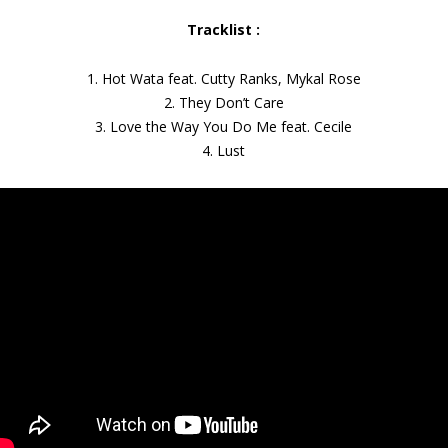
Tracklist :
1. Hot Wata feat. Cutty Ranks, Mykal Rose
2. They Don’t Care
3. Love the Way You Do Me feat. Cecile
4. Lust