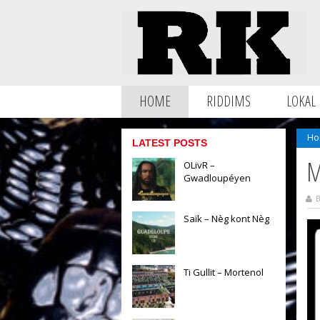
HOME
RIDDIMS
LOKAL
Ho
LATEST POSTS
M
OLivR –
Gwadloupéyen
B
Saïk – Nèg kont Nèg
Ti Gullit – Mortenol