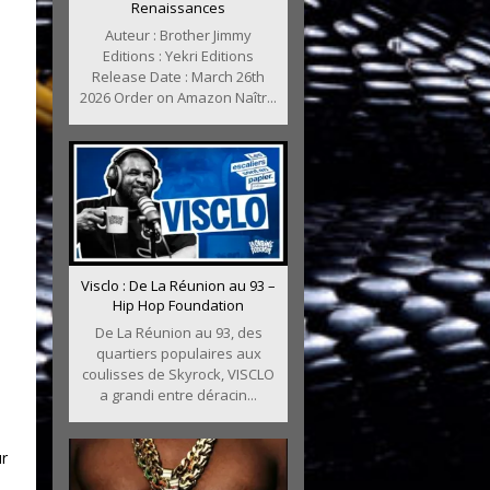
Renaissances
Auteur : Brother Jimmy
Editions : Yekri Editions
Release Date : March 26th
2026 Order on Amazon Naîtr...
Visclo : De La Réunion au 93 –
Hip Hop Foundation
De La Réunion au 93, des
quartiers populaires aux
coulisses de Skyrock, VISCLO
a grandi entre déracin...
r