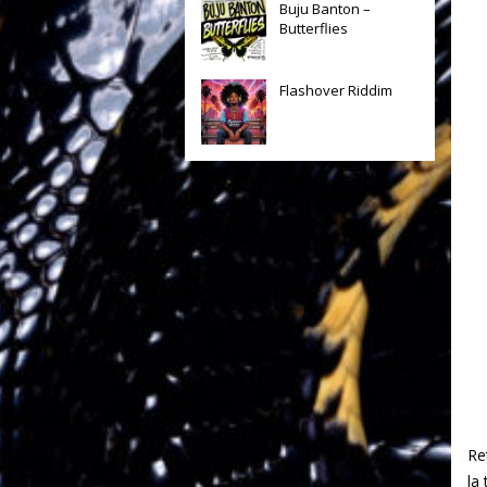
Buju Banton –
Butterflies
Flashover Riddim
Re
la 