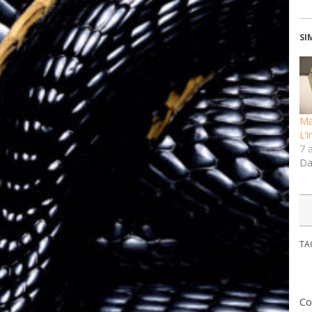
SI
Ma
L’i
7 a
Da
TA
Co