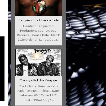
Sanguebom – Libera o Baile
Heartist : SangueBom
Productions : Donotcross-
Records Release Date : March
2026 Order on Itunes, Deez...
Tiwony – Kultcha Vwayajé
Productions : Remove Yah /
Evidence Music Release Date :
February 2026 Order HERE
Rest In Powa King K...