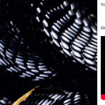
St
Voi