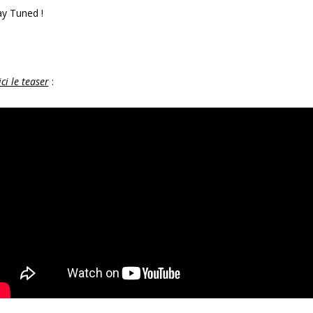
ay Tuned !
ci le teaser
: