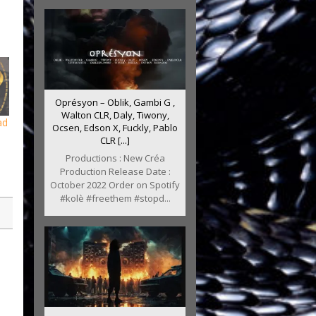
Oprésyon – Oblik, Gambi G ,
Walton CLR, Daly, Tiwony,
ad
Ocsen, Edson X, Fuckly, Pablo
CLR [...]
Productions : New Créa
Production Release Date :
October 2022 Order on Spotify
#kolè #freethem #stopd...