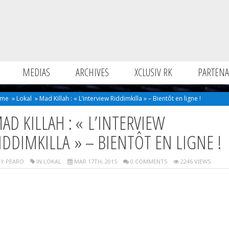
MEDIAS
ARCHIVES
XCLUSIV RK
PARTENA
me
»
Lokal
»
Mad Killah : « L’interview Riddimkilla » – Bientôt en ligne !
AD KILLAH : « L’INTERVIEW
IDDIMKILLA » – BIENTÔT EN LIGNE !
Y PEARO
IN
LOKAL
MAR 17TH, 2015
0 COMMENTS
2246 VIEWS