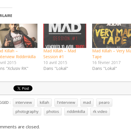
MILAIRE
d Killah –
Mad Killah – Mad
Mad Killah – Very M
nterview Riddimkilla
Session #1
Tape
vril 2015
10 avril 2015
16 février 2017
ns "Xclusiv RK"
Dans "Lokal"
Dans "Lokal"
interview
killah
l'interview
mad
pearo
GGED :
photography
photos
riddimkilla
rk video
mments are closed.