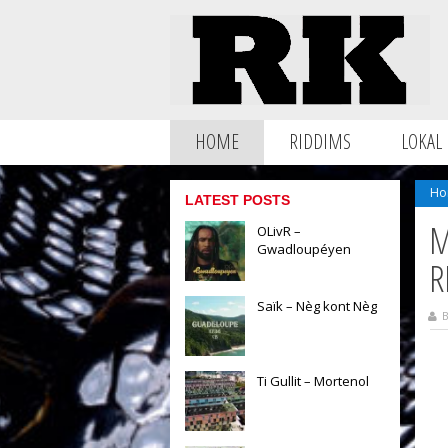
HOME
RIDDIMS
LOKAL
Ho
LATEST POSTS
M
OLivR –
Gwadloupéyen
R
Saïk – Nèg kont Nèg
B
Ti Gullit – Mortenol