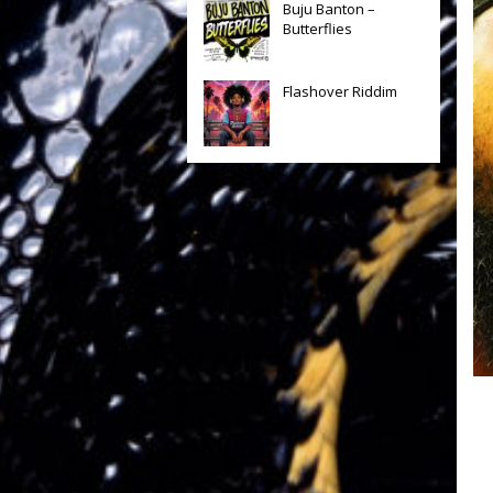
Buju Banton –
Butterflies
Flashover Riddim