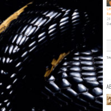
Lit
Ra
28
Da
TA
A