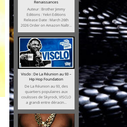
Renaissances
Auteur : Brother Jimmy
Editions : Yekri Editions
Release Date : March 26th
2026 Order on Amazon Naîtr...
Visclo : De La Réunion au 93 –
Hip Hop Foundation
De La Réunion au 93, des
quartiers populaires aux
coulisses de Skyrock, VISCLO
a grandi entre déracin...