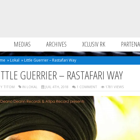
MEDIAS
ARCHIVES
XCLUSIV RK
PARTENA
me
»
Lokal
»
Little Guerrier – Rastafari Way
ITTLE GUERRIER – RASTAFARI WAY
Y TITOM
IN
LOKAL
JUIL 4TH, 2018
1 COMMENT
1781 VIEWS