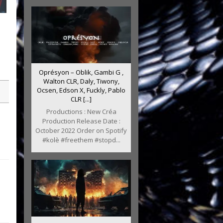
Oprésyon – Oblik, Gambi G ,
Walton CLR, Daly, Tiwony,
Ocsen, Edson X, Fuckly, Pablo
CLR [...]
Productions : New Créa
Production Release Date :
October 2022 Order on Spotify
#kolè #freethem #stopd...