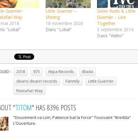
tle Guerrier-
Little Guerrier –
Sister Rudo & Little
stafari Way
Shining
Guerrier – Live
 mai 2018
18 novembre 2020
Together
ns "Lokal"
Dans "Lokal"
3 septembre 2014
Dans "Vidéo"
2018
973
Atipa Records
Blada
GGED :
deano deann records
Fanmily
Little Guerrier
Rastafari Way
BOUT "
TITOM
" HAS 8396 POSTS
"Doucement va Loin, Patience bat la Force" Toussaint "Bredda"
L'Ouverture.