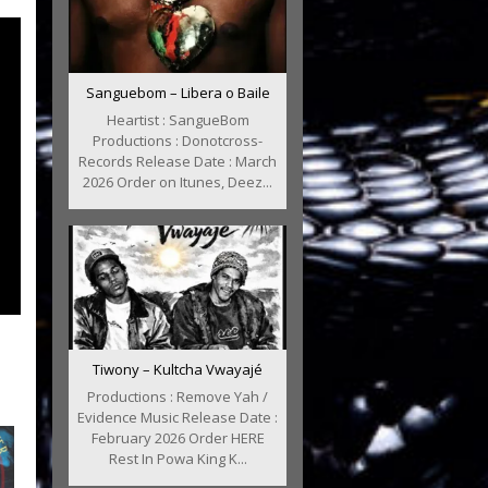
Sanguebom – Libera o Baile
Heartist : SangueBom
Productions : Donotcross-
Records Release Date : March
2026 Order on Itunes, Deez...
Tiwony – Kultcha Vwayajé
Productions : Remove Yah /
Evidence Music Release Date :
February 2026 Order HERE
Rest In Powa King K...