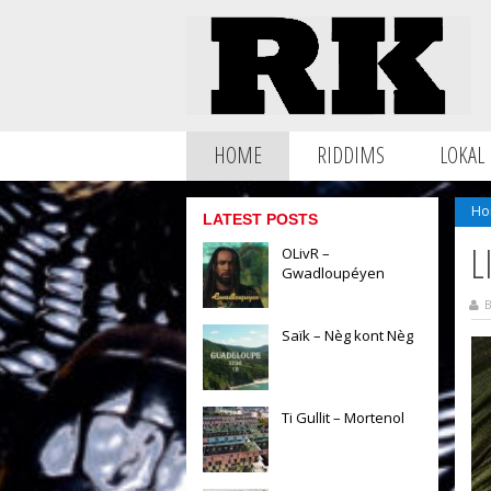
HOME
RIDDIMS
LOKAL
Ho
LATEST POSTS
L
OLivR –
Gwadloupéyen
B
Saïk – Nèg kont Nèg
Ti Gullit – Mortenol