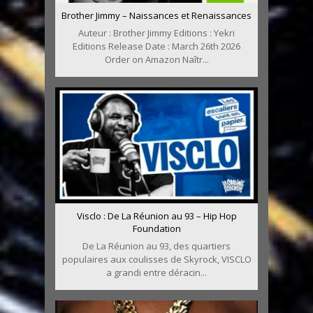
Brother Jimmy – Naissances et Renaissances
Auteur : Brother Jimmy Editions : Yekri
Editions Release Date : March 26th 2026
Order on Amazon Naîtr...
Visclo : De La Réunion au 93 – Hip Hop
Foundation
De La Réunion au 93, des quartiers
populaires aux coulisses de Skyrock, VISCLO
a grandi entre déracin...