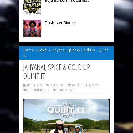
Buju Banton – Butterflies
Flashover Riddim
Home
»
Lokal
»
Jahyanai, Spice & Gold Up – Quint
It
JAHYANAI, SPICE & GOLD UP –
QUINT IT
BY TITOM
IN
LOKAL
AOÛT 10TH, 2025
0 COMMENTS
1386 VIEWS