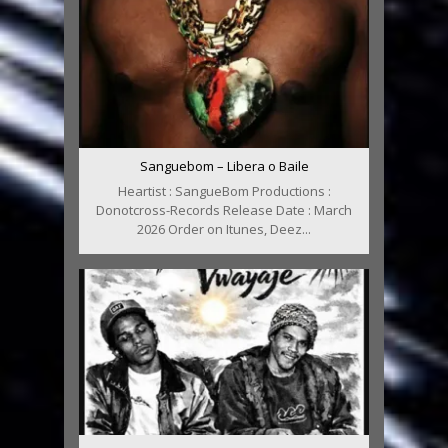
Sanguebom – Libera o Baile
Heartist : SangueBom Productions :
Donotcross-Records Release Date : March
2026 Order on Itunes, Deez...