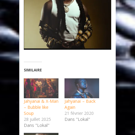
SIMILAIRE
Jahyanai & X-Man
Jahyanaï – Back
– Bubble like
Again
Soup
21 février 2020
28 juillet 2025
Dans "Lokal"
Dans "Lokal"