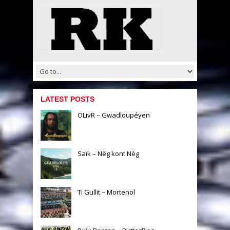
LATEST POSTS
OLivR – Gwadloupéyen
Saïk – Nèg kont Nèg
Ti Gullit – Mortenol