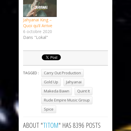
Jahyanai King –
Quoi qu’il Arrive
6 octobre 2020
Dans "Lokal"
Carry Out Production
TAGGED :
Gold Up
Jahyanai
Makeda Bawn
Quint It
Rude Empire Music Group
Spice
ABOUT "
TITOM
" HAS 8396 POSTS