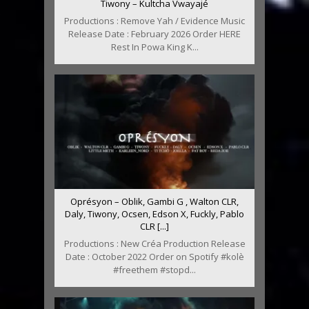
Tiwony – Kultcha Vwayajé
Productions : Remove Yah / Evidence Music
Release Date : February 2026 Order HERE
Rest In Powa King K...
Oprésyon – Oblik, Gambi G , Walton CLR,
Daly, Tiwony, Ocsen, Edson X, Fuckly, Pablo
CLR [...]
Productions : New Créa Production Release
Date : October 2022 Order on Spotify #kolè
#freethem #stopd...