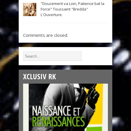
"Doucement va Loin, Patience bat la
Force" Toussaint "Bredda"
L'Ouverture.
Comments are closed.
XCLUSIV RK