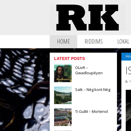
HOME
RIDDIMS
LOKAL
Ho
LATEST POSTS
I
OLivR –
Gwadloupéyen
B
Saïk – Nèg kont Nèg
Ti Gullit – Mortenol