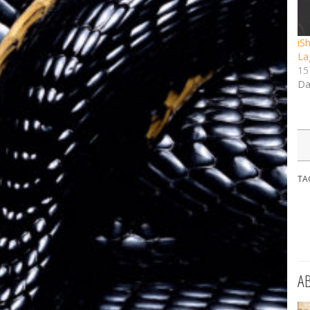
iS
Lag
15 
Da
TA
A