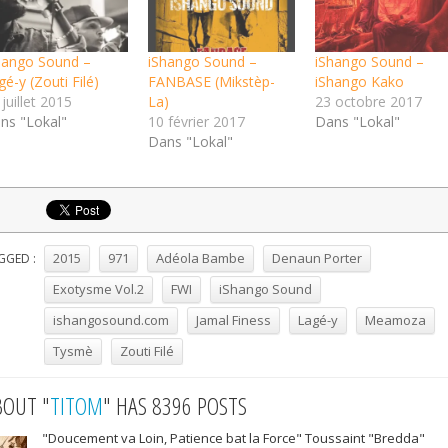
hango Sound –
iShango Sound –
iShango Sound –
é-y (Zouti Filé)
FANBASE (Mikstèp-
iShango Kako
juillet 2015
La)
23 octobre 2017
ns "Lokal"
10 février 2017
Dans "Lokal"
Dans "Lokal"
2015
971
Adéola Bambe
Denaun Porter
GGED :
Exotysme Vol.2
FWI
iShango Sound
ishangosound.com
Jamal Finess
Lagé-y
Meamoza
Tysmè
Zouti Filé
BOUT "
TITOM
" HAS 8396 POSTS
"Doucement va Loin, Patience bat la Force" Toussaint "Bredda"