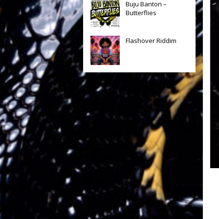
Buju Banton –
Butterflies
Flashover Riddim