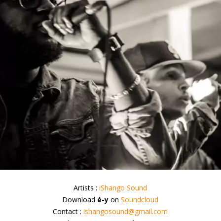
Artists :
iShango Sound
Download
é-y
on
Soundcloud
Contact :
ishangosound@gmail.com