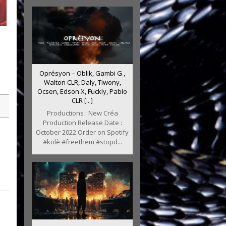
Oprésyon – Oblik, Gambi G ,
Walton CLR, Daly, Tiwony,
Ocsen, Edson X, Fuckly, Pablo
CLR [...]
Productions : New Créa
Production Release Date :
October 2022 Order on Spotify
#kolè #freethem #stopd...