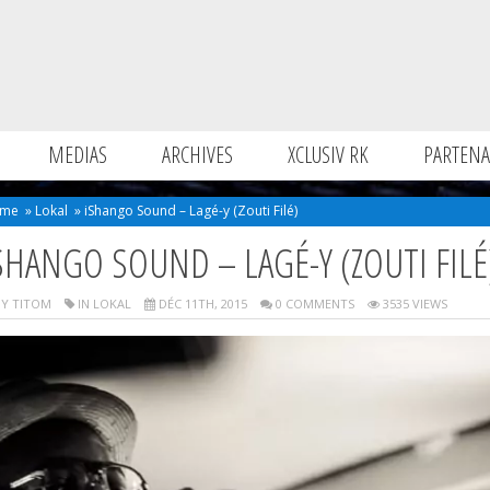
MEDIAS
ARCHIVES
XCLUSIV RK
PARTENA
me
»
Lokal
»
iShango Sound – Lagé-y (Zouti Filé)
SHANGO SOUND – LAGÉ-Y (ZOUTI FILÉ
Y TITOM
IN
LOKAL
DÉC 11TH, 2015
0 COMMENTS
3535 VIEWS