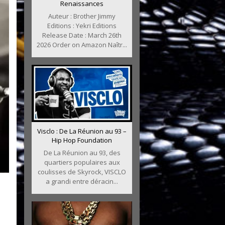
Renaissances
Auteur : Brother Jimmy
Editions : Yekri Editions
Release Date : March 26th
2026 Order on Amazon Naîtr...
Visclo : De La Réunion au 93 –
Hip Hop Foundation
De La Réunion au 93, des
quartiers populaires aux
coulisses de Skyrock, VISCLO
a grandi entre déracin...