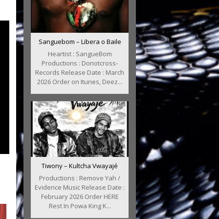
Sanguebom – Libera o Baile
Heartist : SangueBom
Productions : Donotcross-
Records Release Date : March
2026 Order on Itunes, Deez...
Tiwony – Kultcha Vwayajé
Productions : Remove Yah /
Evidence Music Release Date :
February 2026 Order HERE
Rest In Powa King K...