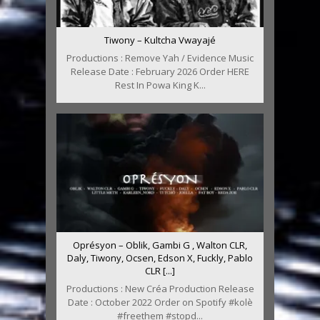
Tiwony – Kultcha Vwayajé
Productions : Remove Yah / Evidence Music
Release Date : February 2026 Order HERE
Rest In Powa King K...
Oprésyon – Oblik, Gambi G , Walton CLR,
Daly, Tiwony, Ocsen, Edson X, Fuckly, Pablo
CLR [...]
Productions : New Créa Production Release
Date : October 2022 Order on Spotify #kolè
#freethem #stopd...