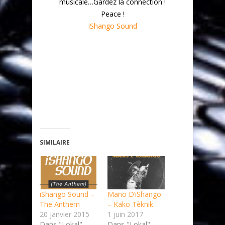
musicale…Gardez la connection !
Peace !
iShango Sound
SIMILAIRE
iShango Sound –
Mano D’iShango
The Anthem
– Kako Tèknik
20 janvier 2015
1 juin 2017
Dans "Lokal"
Dans "Lokal"