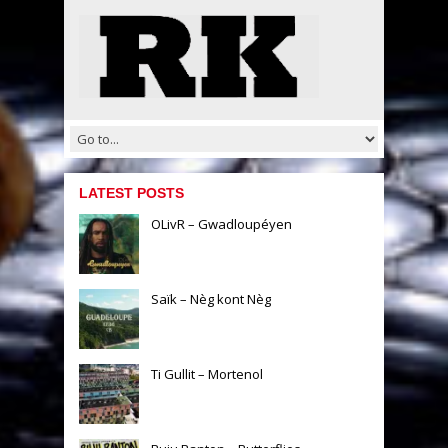
LATEST POSTS
OLivR – Gwadloupéyen
Saïk – Nèg kont Nèg
Ti Gullit – Mortenol