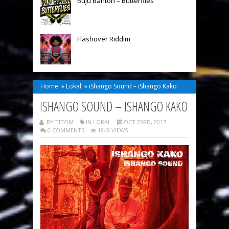
Buju Banton – Butterflies
Flashover Riddim
Home
»
Lokal
»
iShango Sound – iShango Kako
ISHANGO SOUND – ISHANGO KAKO
BY TITOM
IN
LOKAL
OCT 23RD, 2017
0 COMMENTS
1849 VIEWS