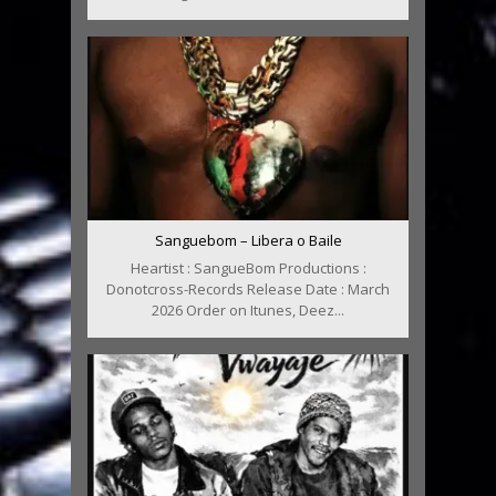
Sanguebom – Libera o Baile
Heartist : SangueBom Productions :
Donotcross-Records Release Date : March
2026 Order on Itunes, Deez...