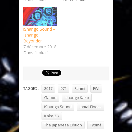
iShango Sound –
Ishango
Beyonder
7 décembre 2018
Dans "Lokal"
2017
971
Fanmi
FWI
TAGGED :
Gabon
Ishango Kako
iShango Sound
Jamal Finess
Kako ZIk
The Japanese Edition
Tysmè