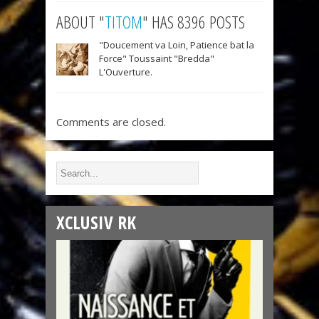
ABOUT "
TITOM
" HAS 8396 POSTS
"Doucement va Loin, Patience bat la
Force" Toussaint "Bredda"
L'Ouverture.
Comments are closed.
XCLUSIV RK