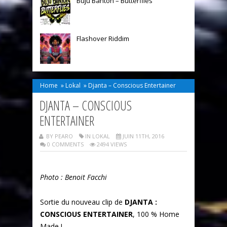
Buju Banton – Butterflies
Flashover Riddim
Home
»
Lokal
»
Djanta – Conscious Entertainer
DJANTA – CONSCIOUS
ENTERTAINER
BY PEARO
IN
LOKAL
JUIN 11TH, 2016
0 COMMENTS
2494 VIEWS
Photo : Benoit Facchi
Sortie du nouveau clip de
DJANTA :
CONSCIOUS ENTERTAINER
, 100 % Home
Made !