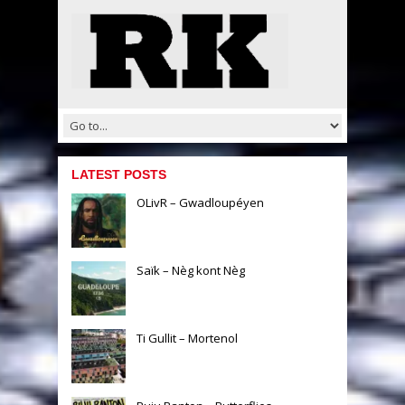
LATEST POSTS
OLivR – Gwadloupéyen
Saïk – Nèg kont Nèg
Ti Gullit – Mortenol