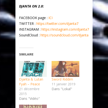
DJANTA ON 2.0:
FACEBOOK page :
ICI
TWITTER :
https://twitter.com/djanta7
INSTAGRAM :
https://instagram.com/djanta7
SoundCloud :
https://soundcloud.com/djanta
SIMILAIRE
Djanta & Lutan
Sword Riddim
Fyah – Peace
11 janvier 2019
21 décembre
Dans "Lokal"
2015
Dans "Vidéo"