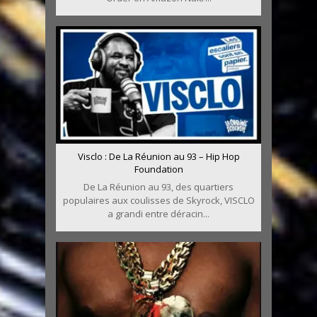
Visclo : De La Réunion au 93 – Hip Hop
Foundation
De La Réunion au 93, des quartiers
populaires aux coulisses de Skyrock, VISCLO
a grandi entre déracin...