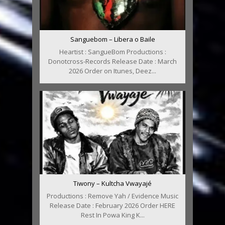
Sanguebom – Libera o Baile
Heartist : SangueBom Productions :
Donotcross-Records Release Date : March
2026 Order on Itunes, Deez...
Tiwony – Kultcha Vwayajé
Productions : Remove Yah / Evidence Music
Release Date : February 2026 Order HERE
Rest In Powa King K...