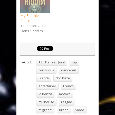
My Enemies
Riddim
12 janvier 2017
Dans "Riddim"
A DJ Densen Joint
clip
TAGGED :
conscious
dancehall
Djanta
doc haze
entertainer
French
jo benza
motoco
mulhouse
reggae
reggaefr
urban
video