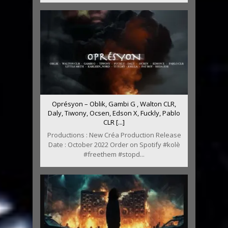
Oprésyon – Oblik, Gambi G , Walton CLR,
Daly, Tiwony, Ocsen, Edson X, Fuckly, Pablo
CLR [...]
Productions : New Créa Production Release
Date : October 2022 Order on Spotify #kolè
#freethem #stopd...