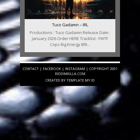
Tuco Gadamn – IRL
Productions : Tuco Gadamn Release Date :
January 2026 Order HERE Tracklist : FWTF
Cops Big Energy BRI...
CONTACT
|
FACEBOOK
|
INSTAGRAM
| COPYRIGHT 2001
RIDDIMKILLA.COM
CREATED BY
TEMPLATE
.MY.ID