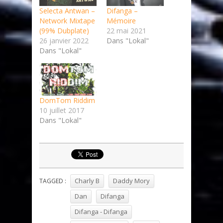
Selecta Antwan –
Difanga –
Network Mixtape
Mémoire
(99% Dubplate)
22 mai 2021
26 janvier 2022
Dans "Lokal"
Dans "Lokal"
DomTom Riddim
10 juillet 2017
Dans "Lokal"
Charly B
Daddy Mory
TAGGED :
Dan
Difanga
Difanga - Difanga