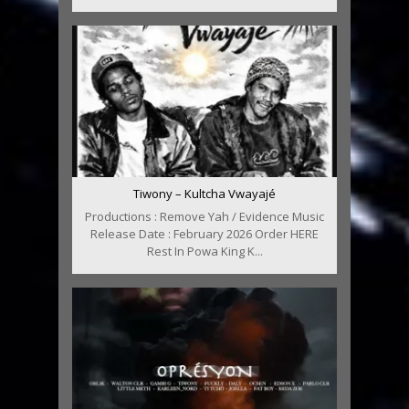
Tiwony – Kultcha Vwayajé
Productions : Remove Yah / Evidence Music
Release Date : February 2026 Order HERE
Rest In Powa King K...