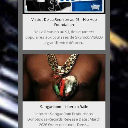
Visclo : De La Réunion au 93 – Hip Hop
Foundation
De La Réunion au 93, des quartiers
populaires aux coulisses de Skyrock, VISCLO
a grandi entre déracin...
Sanguebom – Libera o Baile
Heartist : SangueBom Productions :
Donotcross-Records Release Date : March
2026 Order on Itunes, Deez...