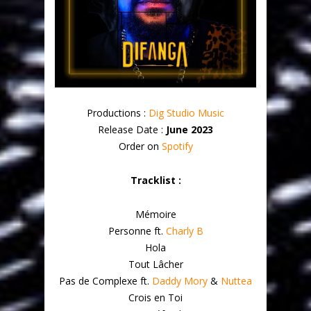
Productions :
Dig Studio Music
Release Date :
June 2023
Order on
Spotify
Tracklist :
Mémoire
Personne ft.
Charly B
Hola
Tout Lâcher
Pas de Complexe ft.
Daddy Mory
&
Nuttea
Crois en Toi