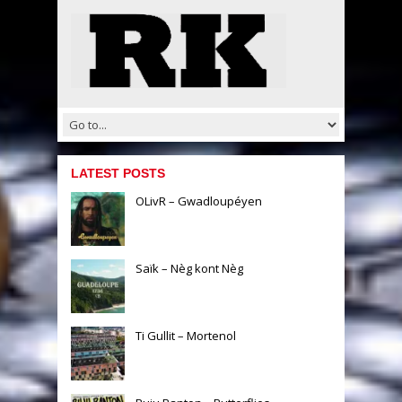
LATEST POSTS
OLivR – Gwadloupéyen
Saïk – Nèg kont Nèg
Ti Gullit – Mortenol