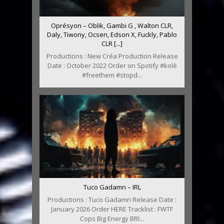
Oprésyon – Oblik, Gambi G , Walton CLR,
Daly, Tiwony, Ocsen, Edson X, Fuckly, Pablo
CLR [...]
Productions : New Créa Production Release
Date : October 2022 Order on Spotify #kolè
#freethem #stopd...
Tuco Gadamn – IRL
Productions : Tuco Gadamn Release Date :
January 2026 Order HERE Tracklist : FWTF
Cops Big Energy BRI...