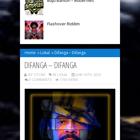
Buju Banton – Butterflies
Flashover Riddim
Home
»
Lokal
»
Difanga – Difanga
DIFANGA – DIFANGA
BY TITOM
IN
LOKAL
JUIN 16TH, 2023
0 COMMENTS
1765 VIEWS