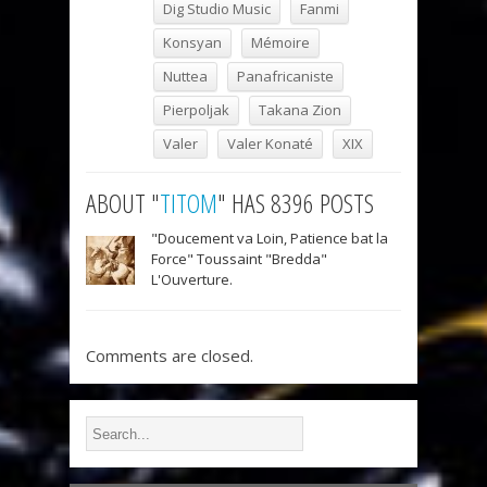
Dig Studio Music
Fanmi
Konsyan
Mémoire
Nuttea
Panafricaniste
Pierpoljak
Takana Zion
Valer
Valer Konaté
XIX
ABOUT "
TITOM
" HAS 8396 POSTS
"Doucement va Loin, Patience bat la
Force" Toussaint "Bredda"
L'Ouverture.
Comments are closed.