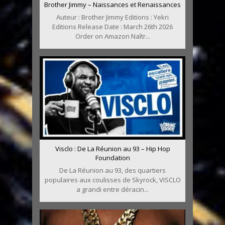
Brother Jimmy – Naissances et Renaissances
Auteur : Brother Jimmy Editions : Yekri
Editions Release Date : March 26th 2026
Order on Amazon Naîtr...
Visclo : De La Réunion au 93 – Hip Hop
Foundation
De La Réunion au 93, des quartiers
populaires aux coulisses de Skyrock, VISCLO
a grandi entre déracin...