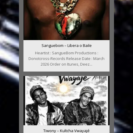
Sanguebom – Libera o Baile
Heartist : SangueBom Productions :
Donotcross-Records Release Date : March
2026 Order on Itunes, Deez...
Tiwony – Kultcha Vwayajé