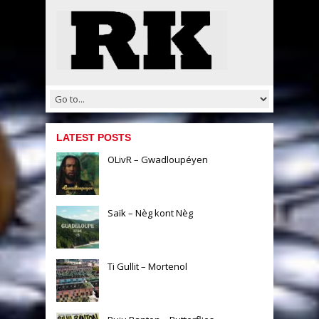
LATEST POSTS
OLivR – Gwadloupéyen
Saïk – Nèg kont Nèg
Ti Gullit – Mortenol