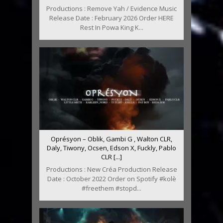
Productions : Remove Yah / Evidence Music
Release Date : February 2026 Order HERE
Rest In Powa King K...
Oprésyon – Oblik, Gambi G , Walton CLR,
Daly, Tiwony, Ocsen, Edson X, Fuckly, Pablo
CLR [...]
Productions : New Créa Production Release
Date : October 2022 Order on Spotify #kolè
#freethem #stopd...