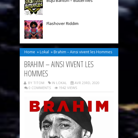
Buju Banton – Butterflies
Flashover Riddim
Home
»
Lokal
»
Brahim – Ainsi vivent les Hommes
BRAHIM – AINSI VIVENT LES
HOMMES
BY TITOM
IN
LOKAL
AVR 23RD, 2020
0 COMMENTS
1942 VIEWS