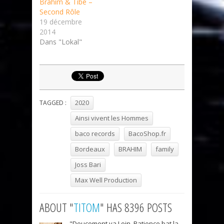
Brahim & Tibé –
Second Rôle
19 décembre
2014
Dans "Lokal"
2020
TAGGED :
Ainsi vivent les Hommes
baco records
BacoShop.fr
Bordeaux
BRAHIM
family
Joss Bari
Max Well Production
ABOUT "
TITOM
" HAS 8396 POSTS
"Doucement va Loin, Patience bat la