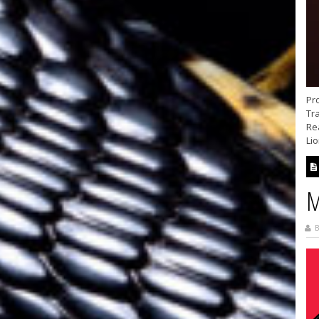
Pro
Tra
Re
Lio
M
B