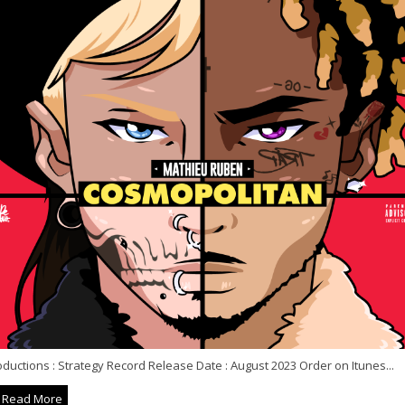
ductions : Strategy Record Release Date : August 2023 Order on Itunes...
Read More