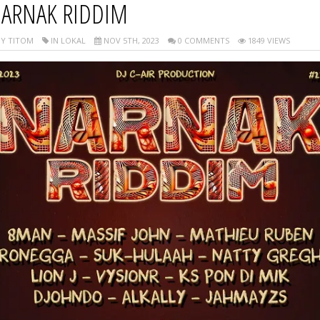
ARNAK RIDDIM
Y TITOM
IN LOKAL
NOV 5TH, 2023
0 COMMENTS
1849 VIEWS