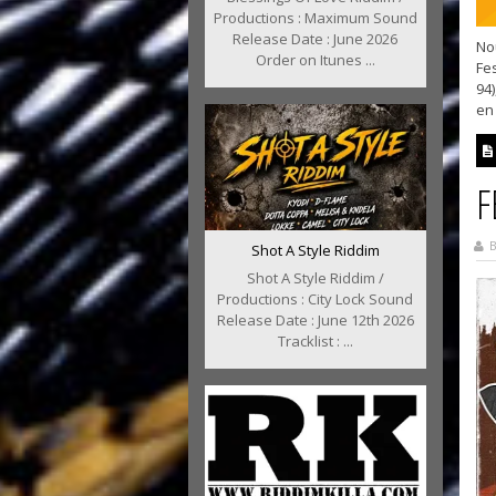
Productions : Maximum Sound
Release Date : June 2026
No
Order on Itunes ...
Fes
94)
en 
F
B
Shot A Style Riddim
Shot A Style Riddim /
Productions : City Lock Sound
Release Date : June 12th 2026
Tracklist : ...