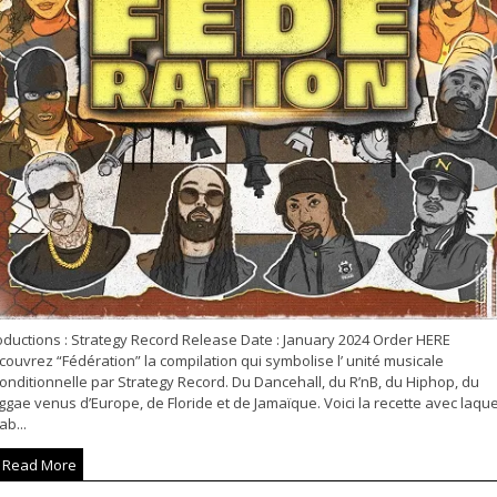
oductions : Strategy Record Release Date : January 2024 Order HERE
ouvrez “Fédération” la compilation qui symbolise l’ unité musicale
onditionnelle par Strategy Record. Du Dancehall, du R’nB, du Hiphop, du
gae venus d’Europe, de Floride et de Jamaïque. Voici la recette avec laque
lab...
Read More