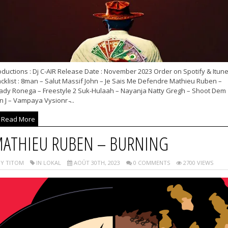
ductions : Dj C-AIR Release Date : November 2023 Order on Spotify & Itun
cklist : 8man – Salut Massif John – Je Sais Me Defendre Mathieu Ruben –
ady Ronega – Freestyle 2 Suk-Hulaah – Nayanja Natty Gregh – Shoot Dem
n J – Vampaya Vysionr ̵...
Read More
ATHIEU RUBEN – BURNING
Y TITOM
IN LOKAL
AOÛT 30TH, 2023
0 COMMENTS
2700 VIEWS