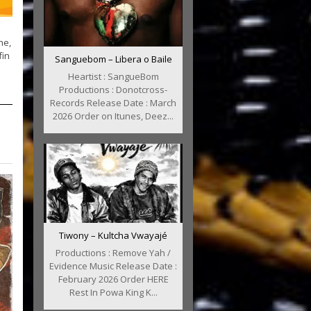
ne,
fin
Sanguebom – Libera o Baile
Heartist : SangueBom
Productions : Donotcross-
Records Release Date : March
2026 Order on Itunes, Deez...
Tiwony – Kultcha Vwayajé
Productions : Remove Yah /
Evidence Music Release Date :
February 2026 Order HERE
Rest In Powa King K...