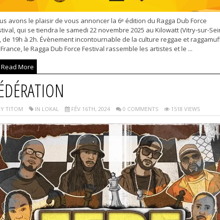
us avons le plaisir de vous annoncer la 6ᵉ édition du Ragga Dub Force
tival, qui se tiendra le samedi 22 novembre 2025 au Kilowatt (Vitry-sur-Sei
, de 19h à 2h. Évènement incontournable de la culture reggae et raggamuf
France, le Ragga Dub Force Festival rassemble les artistes et le ...
Read More
ÉDÉRATION
Y TITOM
IN LOKAL
FÉV 16TH, 2024
0 COMMENTS
1518 VIEWS