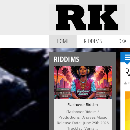
HOME
RIDDIMS
LOKAL
RIDDIMS
R
B
Flashover Riddim
Flashover Riddim /
Productions : Anaves Music
Release Date : June 29th 2026
Tracklist : Vania ...