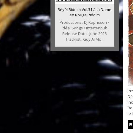
Réyèl Riddim Vol.31 / La Dame
en Rouge Riddim
Productions : Dj Kaprisson /
Idéal Songs / Intertenpub
Release Date : June 2026
Tracklist : Guy Al Mc...
Pr
Déc
inc
Reg
le 