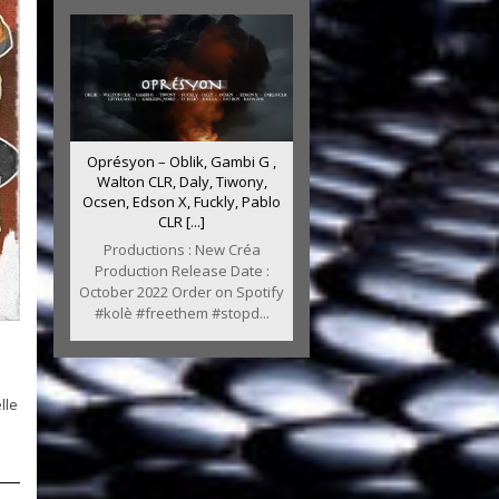
Oprésyon – Oblik, Gambi G ,
Walton CLR, Daly, Tiwony,
Ocsen, Edson X, Fuckly, Pablo
CLR [...]
Productions : New Créa
Production Release Date :
October 2022 Order on Spotify
#kolè #freethem #stopd...
lle