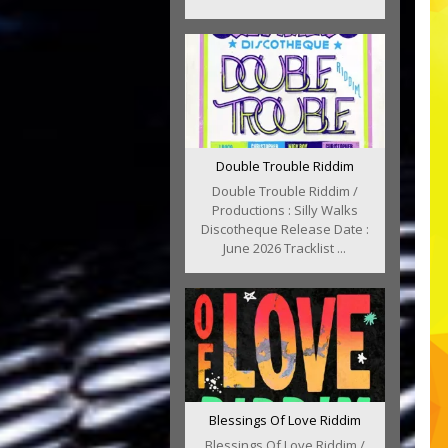
Double Trouble Riddim
Double Trouble Riddim /
Productions : Silly Walks
Discotheque Release Date :
June 2026 Tracklist ...
Blessings Of Love Riddim
Blessings Of Love Riddim /