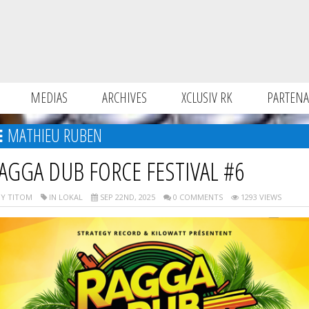
MEDIAS
ARCHIVES
XCLUSIV RK
PARTENA
MATHIEU RUBEN
AGGA DUB FORCE FESTIVAL #6
Y TITOM
IN LOKAL
SEP 22ND, 2025
0 COMMENTS
1293 VIEWS