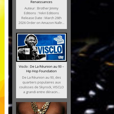
Renaissances
Auteur : Brother Jimmy
Editions : Yekri Editions
Release Date : March 26th
2026 Order on Amazon Naîtr...
Visclo : De La Réunion au 93 –
Hip Hop Foundation
De La Réunion au 93, des
quartiers populaires aux
coulisses de Skyrock, VISCLO
a grandi entre déracin...