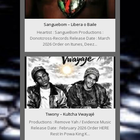
Sanguebom – Libera o Baile
Heartist : SangueBom Productions :
Donotcross-Records Release Date : March
2026 Order on Itunes, Deez...
Tiwony – Kultcha Vwayajé
Productions : Remove Yah / Evidence Music
Release Date : February 2026 Order HERE
Rest In Powa King K...