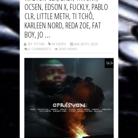
OCSEN, EDSON X, FUCKLY, PABLO
CLR, LITTLE METH, TI TCHÔ,
KARLEEN NORD, REDA ZOE, FAT
BOY, JO ...
BY TITOM
IN VIDÉO
JAN 28TH, 2026
0 COMMENTS
2045 VIEWS