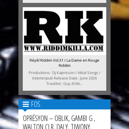
Réyèl Riddim Vol.31 / La Dame en Rouge
Riddim
Productions : Dj Kaprisson / Idéal Songs /
Intertenpub Release Date : June 2026
Tracklist : Guy Al Mc...
FOS
OPRÉSYON – OBLIK, GAMBI G ,
WALTON CLR, DALY, TIWONY,