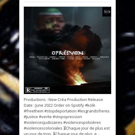
Productions : New Créa Production Release
Date : June 2022 Order on Spotify #kolè
#freethem #stopdeportation #lesgrandsfreres
#justice #verite #stopopression
#violencesjudiciaires #violencespolicières
#violencescoloniales ⏳Chaque jour de plus est
un jour de trop. ⏳Chaque jour de plus, e...