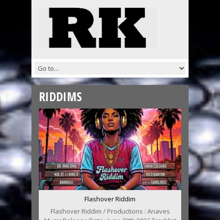
RIDDIMS
Flashover Riddim
Flashover Riddim / Productions : Anaves